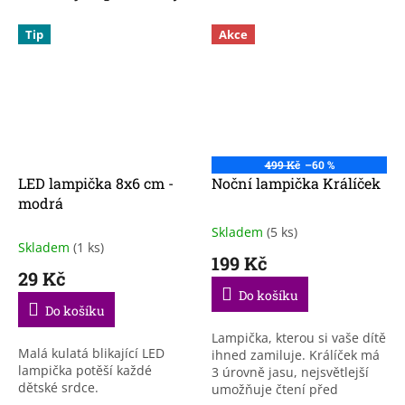
Tip
Akce
499 Kč
–60 %
LED lampička 8x6 cm -
Noční lampička Králíček
modrá
Skladem
(5 ks)
Průměrné
Skladem
(1 ks)
hodnocení
199 Kč
produktu
29 Kč
je
Do košíku
4,7
Do košíku
z
5
Lampička, kterou si vaše dítě
Malá kulatá blikající LED
hvězdiček.
ihned zamiluje. Králíček má
lampička potěší každé
3 úrovně jasu, nejsvětlejší
dětské srdce.
umožňuje čtení před