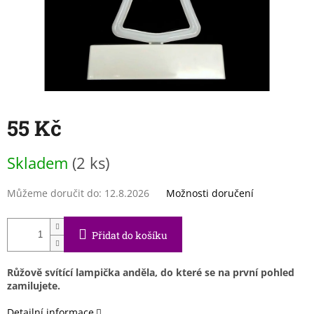
55 Kč
Měrná
Skladem
(2 ks)
cena:
Můžeme doručit do:
12.8.2026
Možnosti doručení
Přidat do košíku
Růžově svítící lampička anděla, do které se na první pohled
zamilujete.
Detailní informace