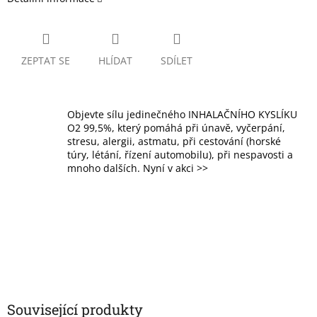
ZEPTAT SE
HLÍDAT
SDÍLET
Objevte sílu jedinečného INHALAČNÍHO KYSLÍKU
O2 99,5%, který pomáhá při únavě, vyčerpání,
stresu, alergii, astmatu, při cestování (horské
túry, létání, řízení automobilu), při nespavosti a
mnoho dalších. Nyní v akci >>
Související produkty