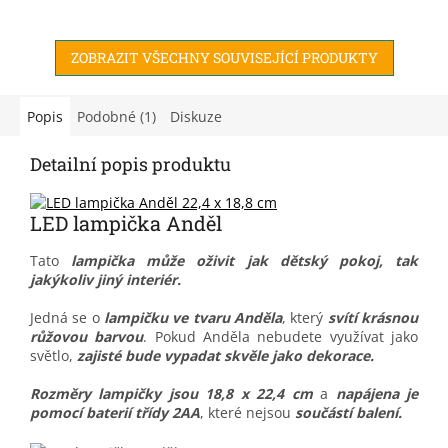
spaním, zatímco u
nejtmavšího se bude krásně
usínat.
ZOBRAZIT VŠECHNY SOUVISEJÍCÍ PRODUKTY
Popis
Podobné (1)
Diskuze
Detailní popis produktu
LED lampička Anděl
Tato
lampička může oživit jak dětský pokoj, tak
jakýkoliv jiný interiér.
Jedná se o
lampičku ve tvaru Anděla
, který
svítí krásnou
růžovou barvou
. Pokud Anděla nebudete využívat jako
světlo,
zajisté bude vypadat skvěle jako dekorace.
Rozměry lampičky jsou 18,8 x 22,4 cm
a
napájena je
pomocí baterií
třídy 2AA
, které nejsou
součástí balení.