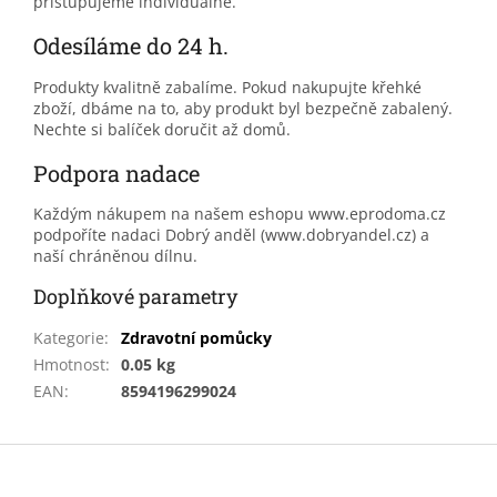
přistupujeme individuálně.
Odesíláme do 24 h.
Produkty kvalitně zabalíme. Pokud nakupujte křehké
zboží, dbáme na to, aby produkt byl bezpečně zabalený.
Nechte si balíček doručit až domů.
Podpora nadace
Každým nákupem na našem eshopu www.eprodoma.cz
podpoříte nadaci Dobrý anděl (www.dobryandel.cz) a
naší chráněnou dílnu.
Doplňkové parametry
Kategorie
:
Zdravotní pomůcky
Hmotnost
:
0.05 kg
EAN
:
8594196299024
Z
á