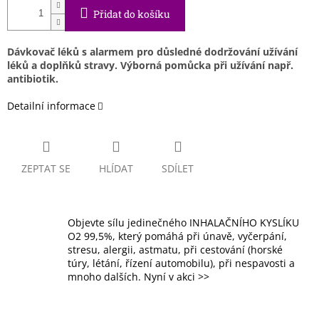
Přidat do košíku
Dávkovač léků s alarmem pro důsledné dodržování užívání
léků a doplňků stravy. Výborná pomůcka při užívání např.
antibiotik.
Detailní informace
ZEPTAT SE
HLÍDAT
SDÍLET
Objevte sílu jedinečného INHALAČNÍHO KYSLÍKU
O2 99,5%, který pomáhá při únavě, vyčerpání,
stresu, alergii, astmatu, při cestování (horské
túry, létání, řízení automobilu), při nespavosti a
mnoho dalších. Nyní v akci >>