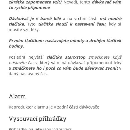
zkrátka zapomenete vzít?
Nevadí, tento
dávkovač vám
to rychle připomene
Dávkovač je v barvě bílé
a na vrchní části
má modré
tlačítka.
Tyto
tlačítka slouží k nastavení času
, kdy si
musíte vzít léky.
Prvním tlačítkem nastavujete minuty a druhým tlačítek
hodiny.
Poslední největší
tlačítko start/stop
zmačknete když
nastavíte čas
v, který vám má dávkovač připomenout léky
a
zmáčknete ho i poté co vám bude dávkovač zvonit
v
daný nastavený čas.
Alarm
Reproduktor alarmu je v zadní části dávkovače
Vysouvací přihrádky
Přihrádky na léky jsou vysouvácí.