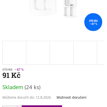
172 Kč
–47 %
172 Kč
–47 %
91 Kč
Měrná
Skladem
(24 ks)
cena:
Můžeme doručit do:
12.8.2026
Možnosti doručení