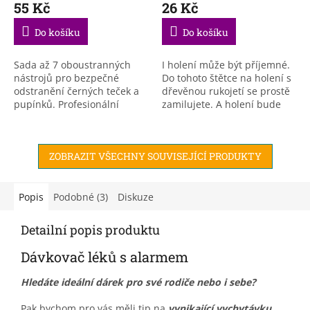
55 Kč
26 Kč
Do košíku
Do košíku
Sada až 7 oboustranných
I holení může být příjemné.
nástrojů pro bezpečné
Do tohoto štětce na holení s
odstranění černých teček a
dřevěnou rukojetí se prostě
pupínků. Profesionální
zamilujete. A holení bude
smyčkové nástroje jsou
najednou zábava.
určeny pro práci s černými
tečkami a jinými nečistotami
ZOBRAZIT VŠECHNY SOUVISEJÍCÍ PRODUKTY
na...
Popis
Podobné (3)
Diskuze
Detailní popis produktu
Dávkovač léků s alarmem
Hledáte ideální dárek pro své rodiče nebo i
s
ebe?
Pak bychom pro vás měli tip na
vynikající vychytávku
,