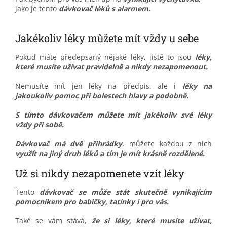
jako je tento
dávkovač léků s alarmem.
Jakékoliv léky můžete mít vždy u sebe
Pokud máte předepsaný nějaké léky, jistě to jsou
léky,
které musíte užívat pravidelně a nikdy nezapomenout.
Nemusíte mít jen léky na předpis, ale i
léky na
jakoukoliv pomoc při bolestech hlavy a podobně.
S tímto dávkovačem můžete mít jakékoliv své léky
vždy při sobě.
Dávkovač má dvě přihrádky
, můžete každou z nich
v
yužít
na jiný druh léků a tím je mít krásně rozdělené.
Už si nikdy nezapomenete vzít léky
Tento
dávkovač se může stát skutečně vynikajícím
pomocníkem pro babičky, tatínky i pro vás.
Také se vám stává,
že si léky, které musíte užívat,