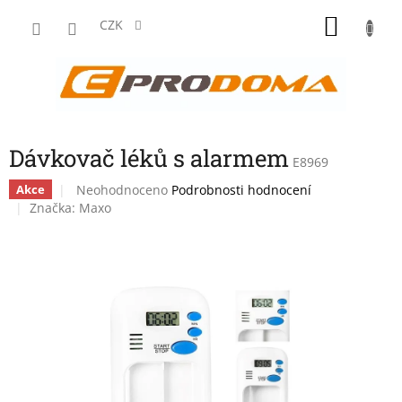
Přejít
NÁKU
na
CZK
obsah
KOŠÍK
Dávkovač léků s alarmem
E8969
Průměrné
Neohodnoceno
Podrobnosti hodnocení
Akce
hodnocení
Značka:
Maxo
produktu
je
0,0
z
5
hvězdiček.