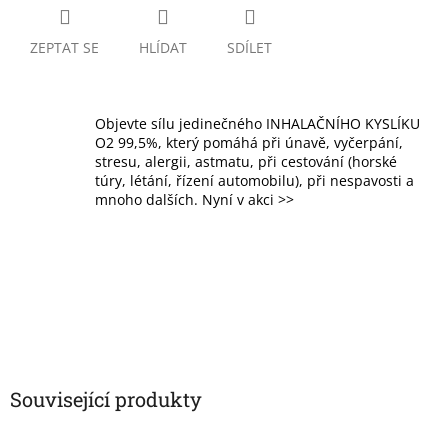
ZEPTAT SE
HLÍDAT
SDÍLET
Objevte sílu jedinečného INHALAČNÍHO KYSLÍKU
O2 99,5%, který pomáhá při únavě, vyčerpání,
stresu, alergii, astmatu, při cestování (horské
túry, létání, řízení automobilu), při nespavosti a
mnoho dalších. Nyní v akci >>
Související produkty