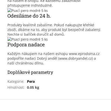
na našem e-shopu. Ke každému zákazníkovi
přistupujeme individuálně.
Odesíláme do 24 h.
Produkty kvalitně zabalíme. Pokud nakupujte křehké
zboží, dbáme na to, aby produkt byl bezpečně zabalený.
Nechte si balíček doručit až domů.
Podpora nadace
Každým nákupem na našem eshopu www.eprodoma.cz
podpoříte nadaci Dobrý anděl (www.dobryandel.cz) a
naší chráněnou dílnu.
Doplňkové parametry
Kategorie
:
Pera
Hmotnost
:
0.05 kg
Z
á