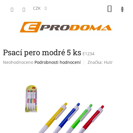
Přejít
NÁKU
na
CZK
obsah
KOŠÍK
Psací pero modré 5 ks
E1234
Průměrné
Neohodnoceno
Podrobnosti hodnocení
Značka:
Hutr
hodnocení
produktu
je
0,0
z
5
hvězdiček.