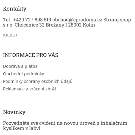
p
a
Kontakty
t
Tel.: +420 727 898 513 obchod@eprodoma.cz Strong shop
í
s.r.o. Chocenice 32 Břežany I 28002 Kolín
9.8.2021
INFORMACE PRO VÁS
Doprava a platba
Obchodní podmínky
Podmínky ochrany osobních údajů
Reklamace a vrácení zboží
Novinky
Pozvedněte své cvičení na novou úroveň s inhalačním
kyslíkem v lahvi