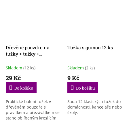
Dřevěné pouzdro na
Tužka s gumou 12 ks
tužky + tužky +
ořezávátko
Skladem
(12 ks)
Skladem
(2 ks)
29 Kč
9 Kč
Do košíku
Do košíku
Praktické balení tužek v
Sada 12 klasických tužek do
dřevěném pouzdře s
domácnosti, kanceláře nebo
pravítkem a ořezávátkem se
školy.
stane oblíbeným kreslícím
doplňkem každého kreslíře.