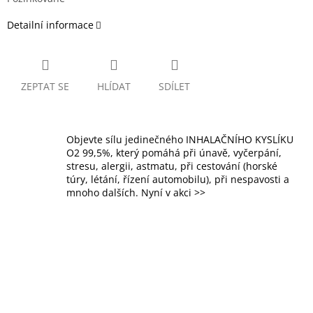
Detailní informace
ZEPTAT SE
HLÍDAT
SDÍLET
Objevte sílu jedinečného INHALAČNÍHO KYSLÍKU
O2 99,5%, který pomáhá při únavě, vyčerpání,
stresu, alergii, astmatu, při cestování (horské
túry, létání, řízení automobilu), při nespavosti a
mnoho dalších. Nyní v akci >>