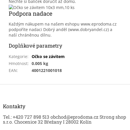
Nechte si balíček doručit až domů.
Podpora nadace
Každým nákupem na našem eshopu www.eprodoma.cz
podpoříte nadaci Dobrý anděl (www.dobryandel.cz) a
naší chráněnou dílnu.
Doplňkové parametry
Kategorie
:
Očko se závitem
Hmotnost
:
0.005 kg
EAN
:
4001221001018
Z
á
p
a
Kontakty
t
Tel.: +420 727 898 513 obchod@eprodoma.cz Strong shop
í
s.r.o. Chocenice 32 Břežany I 28002 Kolín