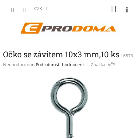
Přejít
NÁKU
na
CZK
obsah
KOŠÍK
Očko se závitem 10x3 mm,10 ks
16576
Průměrné
Neohodnoceno
Podrobnosti hodnocení
Značka:
VČS
hodnocení
produktu
je
0,0
z
5
hvězdiček.