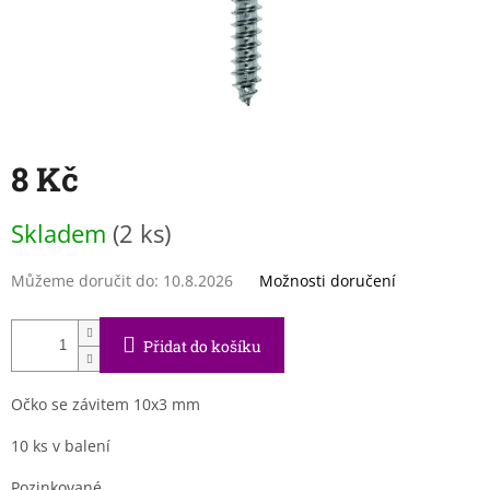
8 Kč
Měrná
Skladem
(2 ks)
cena:
Můžeme doručit do:
10.8.2026
Možnosti doručení
Přidat do košíku
Očko se závitem 10x3 mm
10 ks v balení
Pozinkované