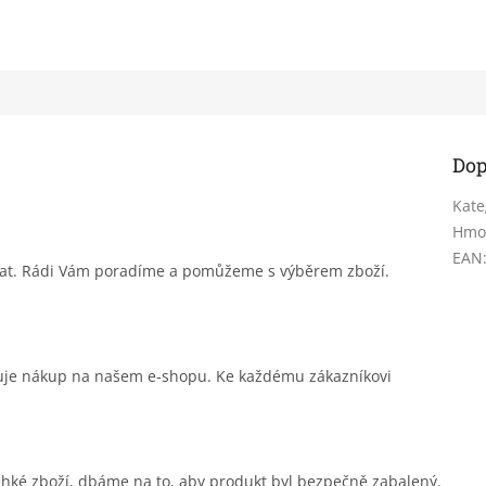
Dop
Kate
Hmo
EAN
sat. Rádi Vám poradíme a pomůžeme s výběrem zboží.
čuje nákup na našem e-shopu. Ke každému zákazníkovi
ehké zboží, dbáme na to, aby produkt byl bezpečně zabalený.