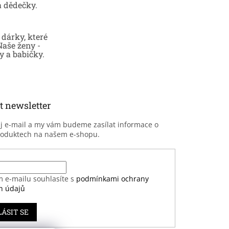
a dědečky.
dárky, které
Naše ženy -
 a babičky.
t newsletter
ůj e-mail a my vám budeme zasílat informace o
roduktech na našem e-shopu.
m e-mailu souhlasíte s
podmínkami ochrany
h údajů
LÁSIT SE