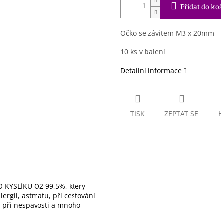
Přidat do ko
Očko se závitem M3 x 20mm
10 ks v balení
Detailní informace
TISK
ZEPTAT SE
 KYSLÍKU O2 99,5%, který
ergii, astmatu, při cestování
), při nespavosti a mnoho