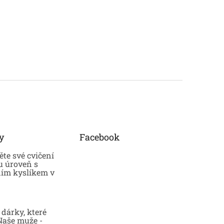
y
Facebook
te své cvičení
u úroveň s
ním kyslíkem v
dárky, které
 Naše muže -