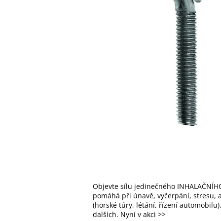
Objevte sílu jedinečného INHALAČNÍHO
pomáhá při únavě, vyčerpání, stresu, al
(horské túry, létání, řízení automobilu
dalších. Nyní v akci >>