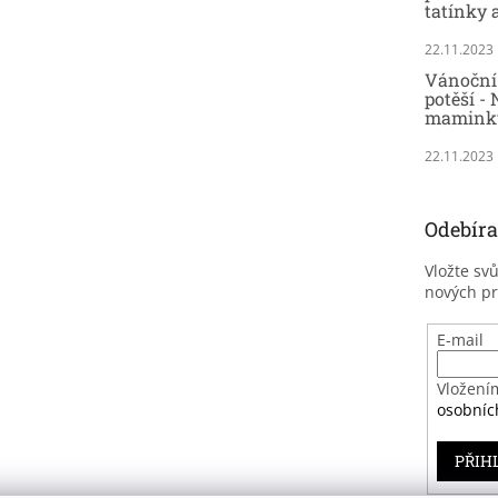
tatínky 
22.11.2023
Vánoční 
potěší - 
maminky
22.11.2023
Odebíra
Vložte sv
nových p
E-mail
Vložení
osobníc
PŘIH