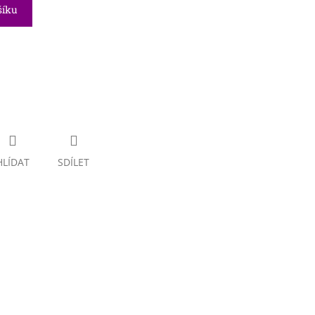
šíku
HLÍDAT
SDÍLET