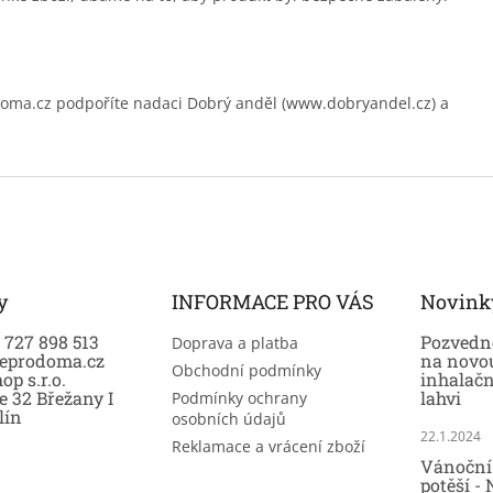
.cz podpoříte nadaci Dobrý anděl (www.dobryandel.cz) a
y
INFORMACE PRO VÁS
Novink
0 727 898 513
Pozvedně
Doprava a platba
eprodoma.cz
na novo
Obchodní podmínky
op s.r.o.
inhalač
e 32 Břežany I
lahvi
Podmínky ochrany
lín
osobních údajů
22.1.2024
Reklamace a vrácení zboží
Vánoční 
potěší -