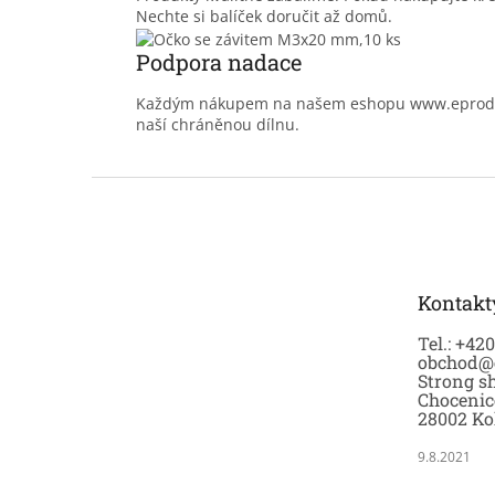
Nechte si balíček doručit až domů.
Podpora nadace
Každým nákupem na našem eshopu www.eprodoma
naší chráněnou dílnu.
Z
á
p
a
t
Kontakt
í
Tel.: +42
obchod@
Strong sh
Chocenic
28002 Ko
9.8.2021