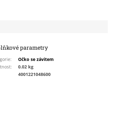
lňkové parametry
gorie
:
Očko se závitem
tnost
:
0.02 kg
:
4001221048600