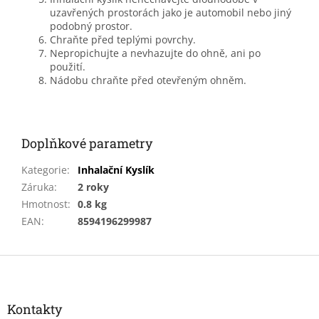
uzavřených prostorách jako je automobil nebo jiný
podobný prostor.
Chraňte před teplými povrchy.
Nepropichujte a nevhazujte do ohně, ani po
použití.
Nádobu chraňte před otevřeným ohněm.
Doplňkové parametry
Kategorie
:
Inhalační Kyslík
Záruka
:
2 roky
Hmotnost
:
0.8 kg
EAN
:
8594196299987
Z
á
p
a
Kontakty