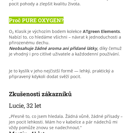
pocit pohody a zlepšit kvalitu života.
Proč PURE OXYGEN?
O₂ Klasik je výchozím bodem kolekce
ATgreen Elements
.
Nabízí to, co hledáme všichni – návrat k jednoduchosti a
přirozenému dechu.
Neobsahuje žádné aroma ani přidané látky,
díky čemuž
je vhodný i pro citlivé uživatele a každodenní používání.
Je to kyslík v jeho nejčistší formě — lehký, praktický a
připravený kdykoli dodat svěží pocit.
Zkušenosti zákazníků
Lucie, 32 let
„Přesně to, co jsem hledala. Žádná vůně, žádné přísady –
jen pocit lehkosti. Mám ho v kabelce a pár nádechů mi
vždy pomůže znovu se nadechnout.“