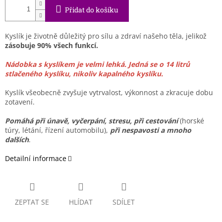
Přidat do košíku
Kyslík
je životně důležitý pro sílu a zdraví našeho těla, jelikož
zásobuje 90% všech funkcí.
Nádobka s kyslíkem je velmi lehká. Jedná se o 14 litrů
stlačeného kyslíku, nikoliv kapalného kyslíku.
Kyslík všeobecně zvyšuje vytrvalost, výkonnost a zkracuje dobu
zotavení.
Pomáhá při únavě, vyčerpání, stresu, při cestování
(horské
túry, létání, řízení automobilu),
při nespavosti a mnoho
dalších
.
Detailní informace
ZEPTAT SE
HLÍDAT
SDÍLET