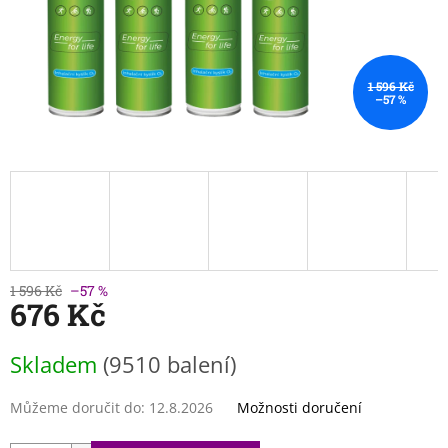
1 596 Kč
–57 %
1 596 Kč
–57 %
676 Kč
Měrná
Skladem
(9510 balení)
cena:
Můžeme doručit do:
12.8.2026
Možnosti doručení