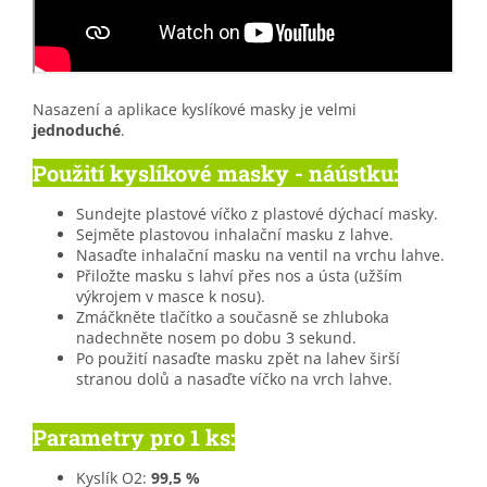
Nasazení a aplikace kyslíkové masky je velmi
jednoduché
.
Použití kyslíkové masky - náústku:
Sundejte plastové víčko z plastové dýchací masky.
Sejměte plastovou inhalační masku z lahve.
Nasaďte inhalační masku na ventil na vrchu lahve.
Přiložte masku s lahví přes nos a ústa (užším
výkrojem v masce k nosu).
Zmáčkněte tlačítko a současně se zhluboka
nadechněte nosem po dobu 3 sekund.
Po použití nasaďte masku zpět na lahev širší
stranou dolů a nasaďte víčko na vrch lahve.
Parametry pro 1 ks:
Kyslík O2:
9
9,5 %