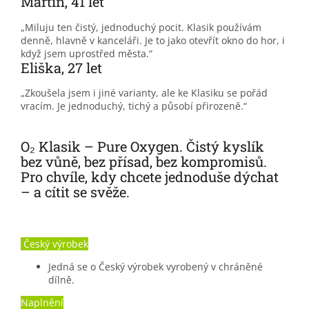
Martin, 41 let
„Miluju ten čistý, jednoduchý pocit. Klasik používám
denně, hlavně v kanceláři. Je to jako otevřít okno do hor, i
když jsem uprostřed města.“
Eliška, 27 let
„Zkoušela jsem i jiné varianty, ale ke Klasiku se pořád
vracím. Je jednoduchý, tichý a působí přirozeně.“
O₂ Klasik – Pure Oxygen. Čistý kyslík
bez vůně, bez přísad, bez kompromisů.
Pro chvíle, kdy chcete jednoduše dýchat
– a cítit se svěže.
Český výrobek
Jedná se o Český výrobek vyrobený v chráněné
dílně.
Naplnění