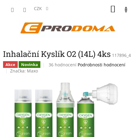
Přejít
NÁKU
na
CZK
obsah
KOŠÍK
Inhalační Kyslík O2 (14L) 4ks
117896_4
Průměrné
36 hodnocení
Podrobnosti hodnocení
Akce
Novinka
hodnocení
Značka:
Maxo
produktu
je
3,8
z
5
hvězdiček.