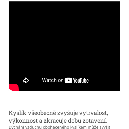
Kyslík všeobecně zvyšuje vytrvalost,
výkonnost a zkracuje dobu zotavení.
Dýchání vzduchu obohaceného kyslíkem může zvýšit