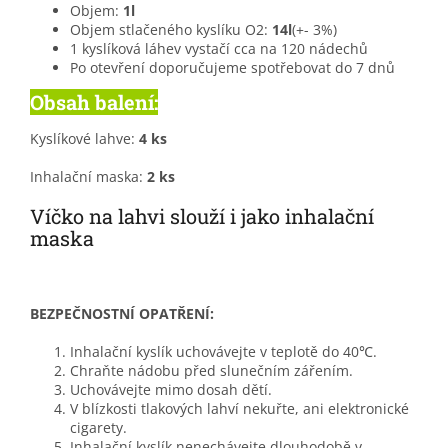
Objem:
1l
Objem stlačeného kyslíku O2:
14l
(+- 3%)
1 kyslíková láhev vystačí cca na 120 nádechů
Po otevření doporučujeme spotřebovat do 7 dnů
Obsah balení:
Kyslíkové lahve:
4 ks
Inhalační maska:
2 ks
Víčko na lahvi slouží i jako inhalační
maska
BEZPEČNOSTNÍ OPATŘENÍ:
Inhalační kyslík uchovávejte v teplotě do 40℃.
Chraňte nádobu před slunečním zářením.
Uchovávejte mimo dosah dětí.
V blízkosti tlakových lahví nekuřte, ani elektronické
cigarety.
Inhalační kyslík nenechávejte dlouhodobě v