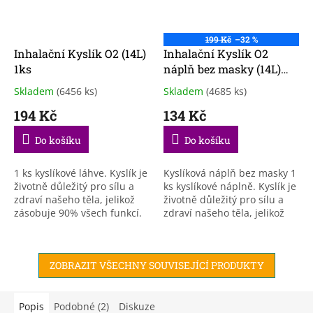
199 Kč
–32 %
Inhalační Kyslík O2 (14L)
Inhalační Kyslík O2
1ks
náplň bez masky (14L)
1ks
Skladem
(6456 ks)
Skladem
(4685 ks)
Průměrné
Průměrné
hodnocení
hodnocení
194 Kč
134 Kč
produktu
produktu
je
je
Do košíku
Do košíku
3,9
3,9
z
z
5
5
1 ks kyslíkové láhve. Kyslík je
Kyslíková náplň bez masky 1
hvězdiček.
hvězdiček.
životně důležitý pro sílu a
ks kyslíkové náplně. Kyslík je
zdraví našeho těla, jelikož
životně důležitý pro sílu a
zásobuje 90% všech funkcí.
zdraví našeho těla, jelikož
Nádobka s kyslíkem je velmi
zásobuje 90% všech funkcí.
lehká. Jedná se o 14...
Nádobka s kyslíkem je
velmi...
ZOBRAZIT VŠECHNY SOUVISEJÍCÍ PRODUKTY
Popis
Podobné (2)
Diskuze