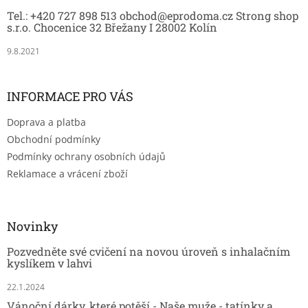
t
Tel.: +420 727 898 513 obchod@eprodoma.cz Strong shop
í
s.r.o. Chocenice 32 Břežany I 28002 Kolín
9.8.2021
INFORMACE PRO VÁS
Doprava a platba
Obchodní podmínky
Podmínky ochrany osobních údajů
Reklamace a vrácení zboží
Novinky
Pozvedněte své cvičení na novou úroveň s inhalačním
kyslíkem v lahvi
22.1.2024
Vánoční dárky, které potěší - Naše muže - tatínky a