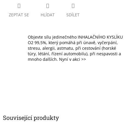
ZEPTAT SE
HLÍDAT
SDÍLET
Objevte sílu jedinečného INHALAČNÍHO KYSLÍKU
O2 99,5%, který pomáhá při únavě, vyčerpání,
stresu, alergii, astmatu, při cestování (horské
túry, létání, řízení automobilu), při nespavosti a
mnoho dalších. Nyní v akci >>
Související produkty