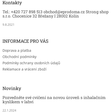
a
Kontakty
t
Tel.: +420 727 898 513 obchod@eprodoma.cz Strong shop
í
s.r.o. Chocenice 32 Břežany I 28002 Kolín
9.8.2021
INFORMACE PRO VÁS
Doprava a platba
Obchodní podmínky
Podmínky ochrany osobních údajů
Reklamace a vrácení zboží
Novinky
Pozvedněte své cvičení na novou úroveň s inhalačním
kyslíkem v lahvi
22.1.2024