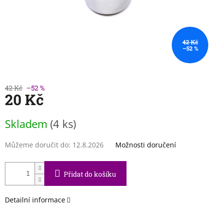
42 Kč
–52 %
42 Kč
–52 %
20 Kč
Měrná
Skladem
(4 ks)
cena:
Můžeme doručit do:
12.8.2026
Možnosti doručení
Přidat do košíku
Detailní informace