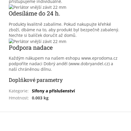
přistupujeme individuálně.
Odesíláme do 24 h.
Produkty kvalitně zabalíme. Pokud nakupujte křehké
zboží, dbáme na to, aby produkt byl bezpečně zabalený.
Nechte si balíček doručit až domů.
Podpora nadace
Každým nákupem na našem eshopu www.eprodoma.cz
podpoříte nadaci Dobrý anděl (www.dobryandel.cz) a
naší chráněnou dílnu.
Doplňkové parametry
Kategorie
:
Sifony a příslušenství
Hmotnost
:
0.003 kg
Z
á
p