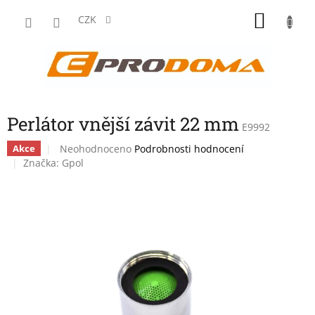
Přejít
NÁKU
na
CZK
obsah
KOŠÍK
Perlátor vnější závit 22 mm
E9992
Průměrné
Neohodnoceno
Podrobnosti hodnocení
Akce
hodnocení
Značka:
Gpol
produktu
je
0,0
z
5
hvězdiček.