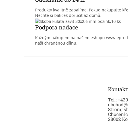
Produkty kvalitně zabalíme. Pokud nakupujte kř
Nechte si balíček doručit až domů.
Podpora nadace
Každým nákupem na našem eshopu www.eprodoma
naší chráněnou dílnu.
Z
á
p
a
t
Kontakt
í
Tel.: +42
obchod@
Strong sh
Chocenic
28002 Ko