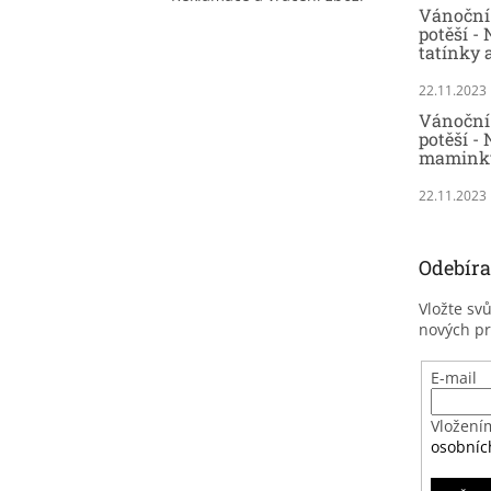
Vánoční 
potěší -
tatínky 
22.11.2023
Vánoční 
potěší - 
maminky
22.11.2023
Odebíra
Vložte sv
nových p
E-mail
Vložení
osobníc