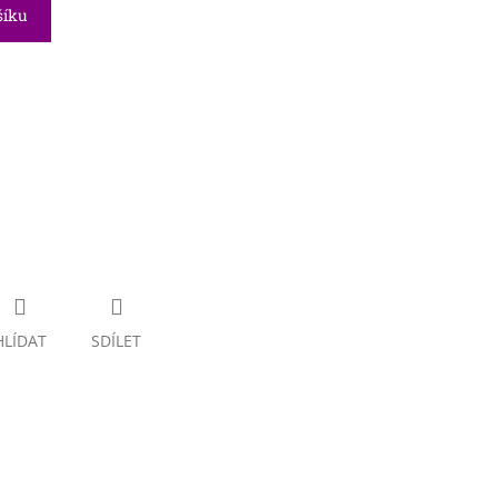
šíku
HLÍDAT
SDÍLET