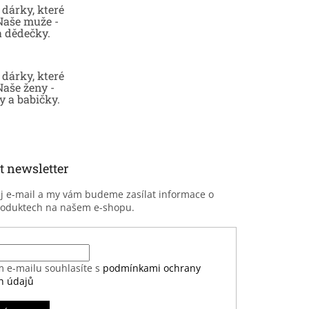
dárky, které
 Naše muže -
a dědečky.
dárky, které
Naše ženy -
 a babičky.
t newsletter
ůj e-mail a my vám budeme zasílat informace o
roduktech na našem e-shopu.
m e-mailu souhlasíte s
podmínkami ochrany
h údajů