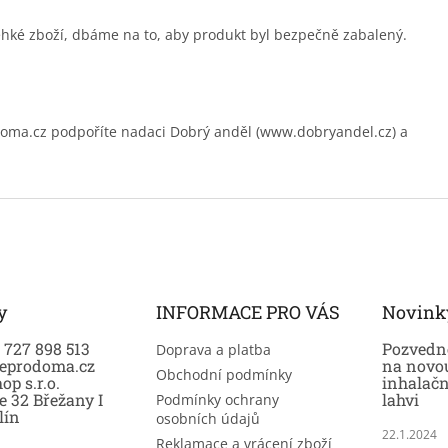
ehké zboží, dbáme na to, aby produkt byl bezpečně zabalený.
.cz podpoříte nadaci Dobrý anděl (www.dobryandel.cz) a
y
INFORMACE PRO VÁS
Novink
0 727 898 513
Pozvedně
Doprava a platba
eprodoma.cz
na novo
Obchodní podmínky
op s.r.o.
inhalač
e 32 Břežany I
lahvi
Podmínky ochrany
lín
osobních údajů
22.1.2024
Reklamace a vrácení zboží