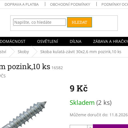
DOPRAVA A PLATBA
OBCHODNÍ PODMÍNKY
PODMÍNKY OC
HLEDAT
DOMÁCNOST
OSVĚTLENÍ
DÍLNA
ZÁBAVA A HRAČK
ství
Skoby
Skoba kulatá-závit 30x2,6 mm pozink,10 ks
m pozink,10 ks
16582
VČS
9 Kč
Měrná
Skladem
(2 ks)
cena:
Můžeme doručit do:
11.8.2026