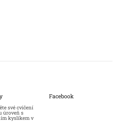
y
Facebook
te své cvičení
u úroveň s
ním kyslíkem v