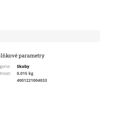
lňkové parametry
gorie
:
Skoby
tnost
:
0.015 kg
:
4001221004033