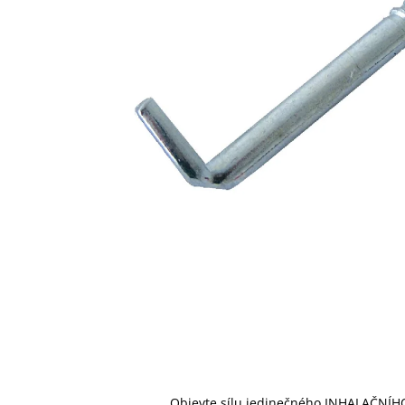
Objevte sílu jedinečného INHALAČNÍHO