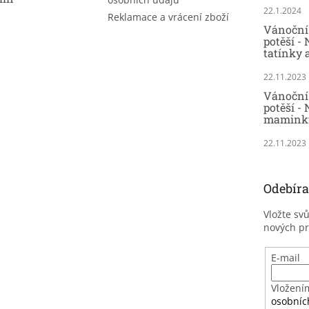
22.1.2024
Reklamace a vrácení zboží
Vánoční 
potěší -
tatínky 
22.11.2023
Vánoční 
potěší - 
maminky
22.11.2023
Odebíra
Vložte sv
nových p
E-mail
Vložení
osobníc