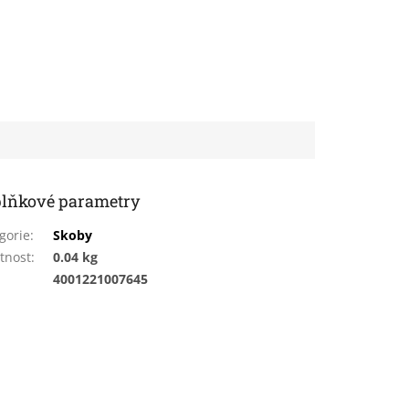
lňkové parametry
gorie
:
Skoby
tnost
:
0.04 kg
:
4001221007645