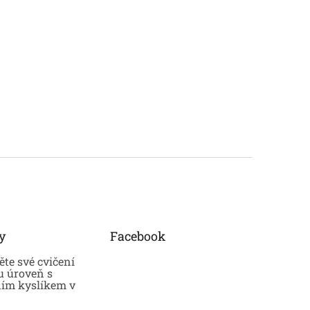
y
Facebook
te své cvičení
u úroveň s
ním kyslíkem v