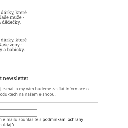
dárky, které
 Naše muže -
a dědečky.
dárky, které
Naše ženy -
 a babičky.
t newsletter
ůj e-mail a my vám budeme zasílat informace o
roduktech na našem e-shopu.
m e-mailu souhlasíte s
podmínkami ochrany
h údajů