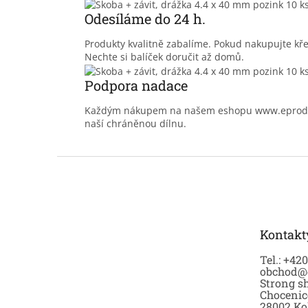
Odesíláme do 24 h.
Produkty kvalitně zabalíme. Pokud nakupujte kř
Nechte si balíček doručit až domů.
Podpora nadace
Každým nákupem na našem eshopu www.eprodoma
naší chráněnou dílnu.
Z
á
p
a
t
Kontakt
í
Tel.: +42
obchod@
Strong sh
Chocenic
28002 Ko