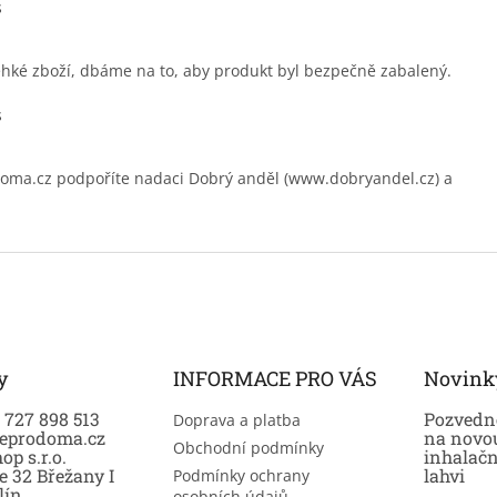
ehké zboží, dbáme na to, aby produkt byl bezpečně zabalený.
.cz podpoříte nadaci Dobrý anděl (www.dobryandel.cz) a
y
INFORMACE PRO VÁS
Novink
0 727 898 513
Pozvedně
Doprava a platba
eprodoma.cz
na novo
Obchodní podmínky
op s.r.o.
inhalač
e 32 Břežany I
lahvi
Podmínky ochrany
lín
osobních údajů