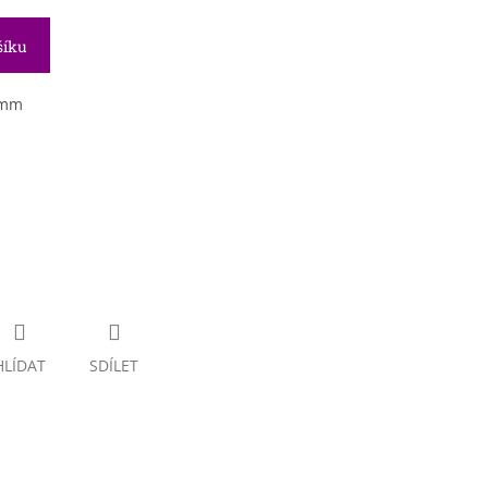
šíku
0 mm
HLÍDAT
SDÍLET