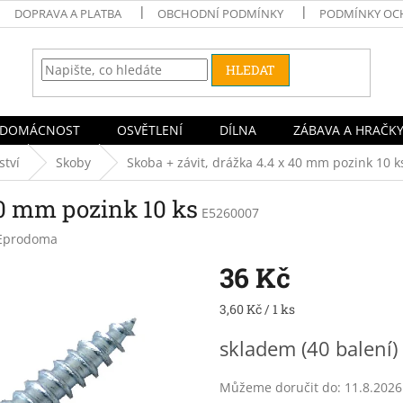
DOPRAVA A PLATBA
OBCHODNÍ PODMÍNKY
PODMÍNKY OC
HLEDAT
DOMÁCNOST
OSVĚTLENÍ
DÍLNA
ZÁBAVA A HRAČK
ství
Skoby
Skoba + závit, drážka 4.4 x 40 mm pozink 10 k
40 mm pozink 10 ks
E5260007
Eprodoma
36 Kč
Měrná
3,60 Kč / 1 ks
cena:
skladem
(40 balení)
Můžeme doručit do:
11.8.2026