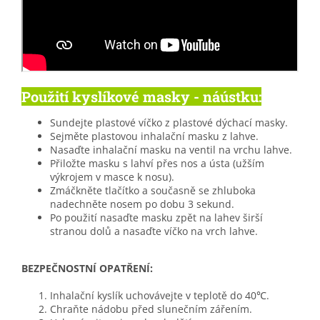
Použití kyslíkové masky - náústku:
Sundejte plastové víčko z plastové dýchací masky.
Sejměte plastovou inhalační masku z lahve.
Nasaďte inhalační masku na ventil na vrchu lahve.
Přiložte masku s lahví přes nos a ústa (užším
výkrojem v masce k nosu).
Zmáčkněte tlačítko a současně se zhluboka
nadechněte nosem po dobu 3 sekund.
Po použití nasaďte masku zpět na lahev širší
stranou dolů a nasaďte víčko na vrch lahve.
BEZPEČNOSTNÍ OPATŘENÍ:
Inhalační kyslík uchovávejte v teplotě do 40℃.
Chraňte nádobu před slunečním zářením.