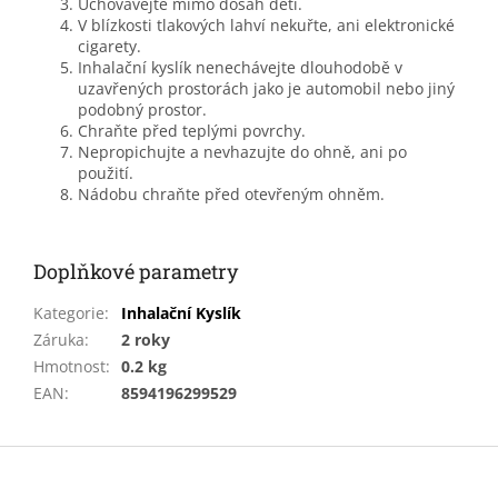
Uchovávejte mimo dosah dětí.
V blízkosti tlakových lahví nekuřte, ani elektronické
cigarety.
Inhalační kyslík nenechávejte dlouhodobě v
uzavřených prostorách jako je automobil nebo jiný
podobný prostor.
Chraňte před teplými povrchy.
Nepropichujte a nevhazujte do ohně, ani po
použití.
Nádobu chraňte před otevřeným ohněm.
Doplňkové parametry
Kategorie
:
Inhalační Kyslík
Záruka
:
2 roky
Hmotnost
:
0.2 kg
EAN
:
8594196299529
Z
á