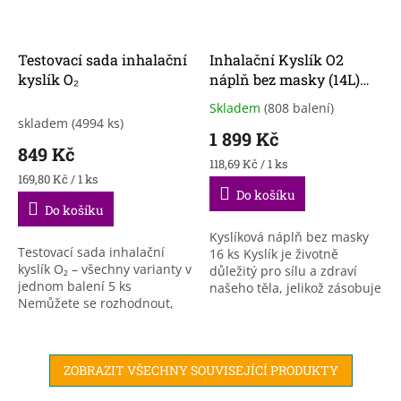
Testovací sada inhalační
Inhalační Kyslík O2
kyslík O₂
náplň bez masky (14L)
16ks
Skladem
(808 balení)
Průměrné
skladem
(4994 ks)
hodnocení
1 899 Kč
produktu
849 Kč
je
Měrná
118,69 Kč / 1 ks
5,0
Měrná
cena:
169,80 Kč / 1 ks
cena:
Do košíku
z
Do košíku
5
hvězdiček.
Kyslíková náplň bez masky
Testovací sada inhalační
16 ks Kyslík je životně
kyslík O₂ – všechny varianty v
důležitý pro sílu a zdraví
jednom balení 5 ks
našeho těla, jelikož zásobuje
Nemůžete se rozhodnout,
90% všech funkcí. Kyslík
která varianta inhalačního
všeobecně zvyšuje
kyslíku ATgreen je pro vás ta
vytrvalost,...
pravá? Testovací...
ZOBRAZIT VŠECHNY SOUVISEJÍCÍ PRODUKTY