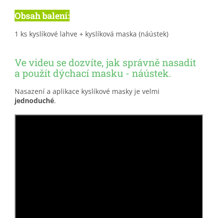
Obsah balení:
1 ks kyslíkové lahve + kyslíková maska (náústek)
Ve videu se dozvíte, jak správně nasadit
a použít dýchací masku - náústek.
Nasazení a aplikace kyslíkové masky je velmi
jednoduché
.