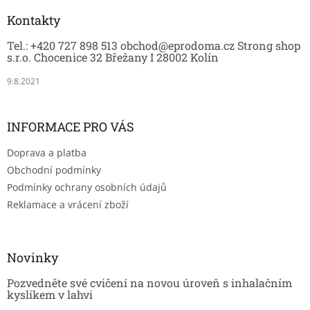
p
a
Kontakty
t
Tel.: +420 727 898 513 obchod@eprodoma.cz Strong shop
í
s.r.o. Chocenice 32 Břežany I 28002 Kolín
9.8.2021
INFORMACE PRO VÁS
Doprava a platba
Obchodní podmínky
Podmínky ochrany osobních údajů
Reklamace a vrácení zboží
Novinky
Pozvedněte své cvičení na novou úroveň s inhalačním
kyslíkem v lahvi