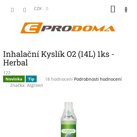
Přejít
NÁKU
na
CZK
obsah
KOŠÍK
Inhalační Kyslík O2 (14L) 1ks -
Herbal
122
Průměrné
18 hodnocení
Podrobnosti hodnocení
Novinka
Tip
hodnocení
Značka:
Atgreen
produktu
je
3,7
z
5
hvězdiček.