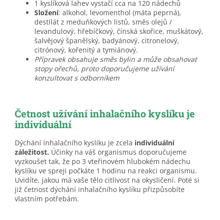
1 kyslíková lahev vystačí cca na 120 nádechů
Složení
: alkohol, levomenthol (máta peprná),
destilát z meduňkových listů, směs olejů /
levandulový, hřebíčkový, čínská skořice, muškátový,
šalvějový španělský, badyánový, citronelový,
citrónový, kořenitý a tymiánový.
Přípravek obsahuje směs bylin a může obsahovat
stopy ořechů, proto doporučujeme užívání
konzultovat s odborníkem
Četnost užívání inhalačního kyslíku je
individuální
Dýchání inhalačního kyslíku je zcela
individuální
záležitost.
Účinky na váš organismus doporučujeme
vyzkoušet tak, že po 3 vteřinovém hlubokém nádechu
kyslíku ve spreji počkáte 1 hodinu na reakci organismu.
Uvidíte, jakou má vaše tělo citlivost na okysličení. Poté si
již četnost dýchání inhalačního kyslíku přizpůsobíte
vlastním potřebám.