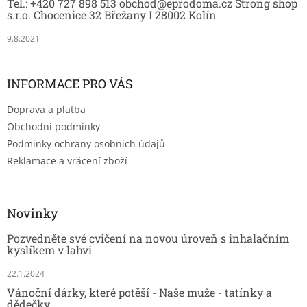
Tel.: +420 727 898 513 obchod@eprodoma.cz Strong shop
í
s.r.o. Chocenice 32 Břežany I 28002 Kolín
9.8.2021
INFORMACE PRO VÁS
Doprava a platba
Obchodní podmínky
Podmínky ochrany osobních údajů
Reklamace a vrácení zboží
Novinky
Pozvedněte své cvičení na novou úroveň s inhalačním
kyslíkem v lahvi
22.1.2024
Vánoční dárky, které potěší - Naše muže - tatínky a
dědečky.