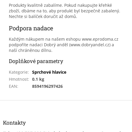
Produkty kvalitně zabalíme. Pokud nakupujte křehké
zboží, dbáme na to, aby produkt byl bezpečně zabalený.
Nechte si balíček doručit až domů.
Podpora nadace
Každým nákupem na našem eshopu www.eprodoma.cz
podpoříte nadaci Dobrý anděl (www.dobryandel.cz) a
naší chráněnou dílnu.
Doplňkové parametry
Kategorie
:
Sprchové hlavice
Hmotnost
:
0.1 kg
EAN
:
8594196297426
Z
á
p
a
Kontakty
t