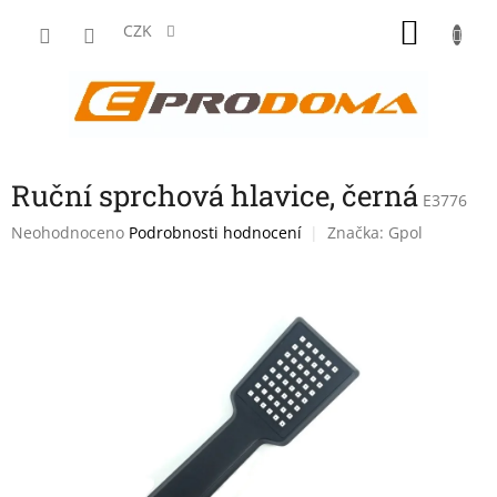
Přejít
NÁKU
na
CZK
obsah
KOŠÍK
Ruční sprchová hlavice, černá
E3776
Průměrné
Neohodnoceno
Podrobnosti hodnocení
Značka:
Gpol
hodnocení
produktu
je
0,0
z
5
hvězdiček.