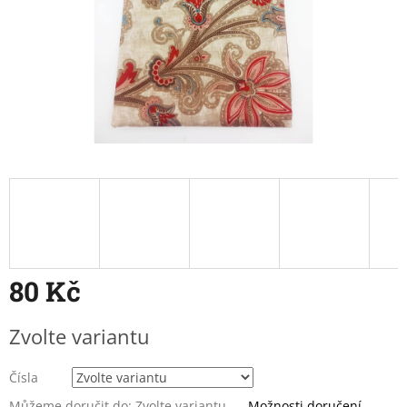
80 Kč
Měrná
Zvolte variantu
cena:
Čísla
Můžeme doručit do:
Zvolte variantu
Možnosti doručení