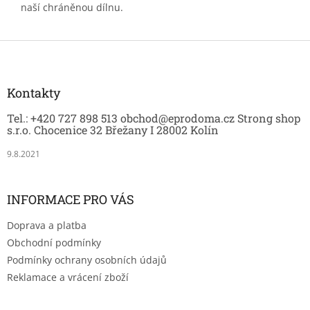
naší chráněnou dílnu.
Z
á
p
a
Kontakty
t
Tel.: +420 727 898 513 obchod@eprodoma.cz Strong shop
í
s.r.o. Chocenice 32 Břežany I 28002 Kolín
9.8.2021
INFORMACE PRO VÁS
Doprava a platba
Obchodní podmínky
Podmínky ochrany osobních údajů
Reklamace a vrácení zboží