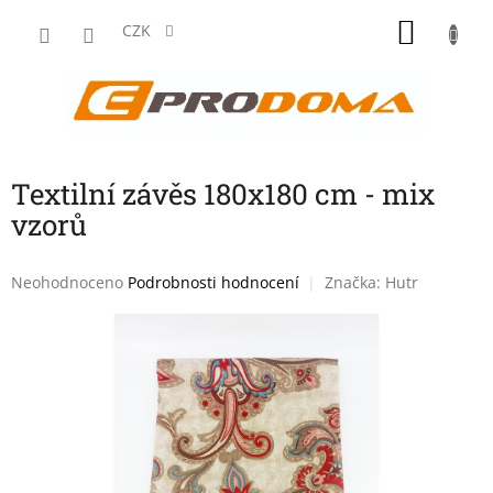
Přejít
NÁKU
na
CZK
obsah
KOŠÍK
Textilní závěs 180x180 cm - mix
vzorů
Průměrné
Neohodnoceno
Podrobnosti hodnocení
Značka:
Hutr
hodnocení
produktu
je
0,0
z
5
hvězdiček.