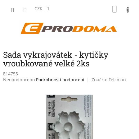
Přejít
NÁKU
na
CZK
obsah
KOŠÍK
Sada vykrajovátek - kytičky
vroubkované velké 2ks
E14755
Průměrné
Neohodnoceno
Podrobnosti hodnocení
Značka:
Felcman
hodnocení
produktu
je
0,0
z
5
hvězdiček.