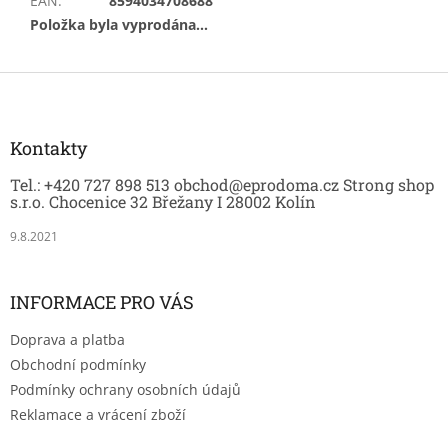
EAN
:
8594034708688
Položka byla vyprodána…
Z
á
p
a
Kontakty
t
Tel.: +420 727 898 513 obchod@eprodoma.cz Strong shop
í
s.r.o. Chocenice 32 Břežany I 28002 Kolín
9.8.2021
INFORMACE PRO VÁS
Doprava a platba
Obchodní podmínky
Podmínky ochrany osobních údajů
Reklamace a vrácení zboží