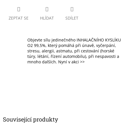
ZEPTAT SE
HLÍDAT
SDÍLET
Objevte sílu jedinečného INHALAČNÍHO KYSLÍKU
O2 99,5%, který pomáhá při únavě, vyčerpání,
stresu, alergii, astmatu, při cestování (horské
túry, létání, řízení automobilu), při nespavosti a
mnoho dalších. Nyní v akci >>
Související produkty