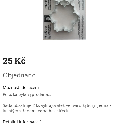
25 Kč
Měrná
Objednáno
cena:
Možnosti doručení
Položka byla vyprodána…
Sada obsahuje 2 ks vykrajovátek ve tvaru kytičky, jedna s
kulatým středem jedna bez středu.
Detailní informace