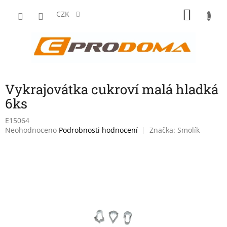
Přejít
NÁKU
na
CZK
obsah
KOŠÍK
Vykrajovátka cukroví malá hladká
6ks
E15064
Průměrné
Neohodnoceno
Podrobnosti hodnocení
Značka:
Smolík
hodnocení
produktu
je
0,0
z
5
hvězdiček.