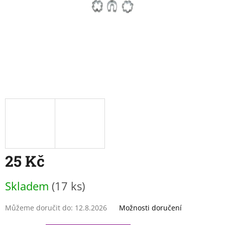
25 Kč
Měrná
Skladem
(17 ks)
cena:
Můžeme doručit do:
12.8.2026
Možnosti doručení