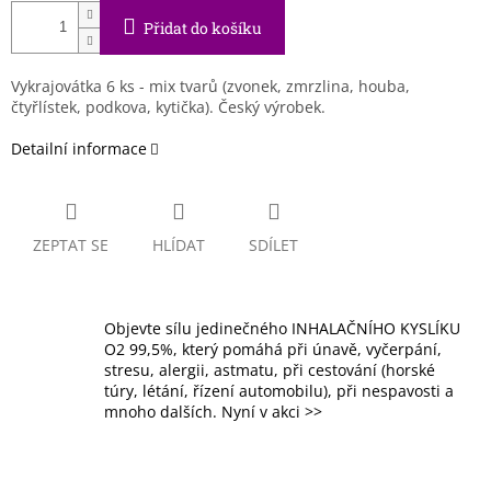
Přidat do košíku
Vykrajovátka 6 ks - mix tvarů (zvonek, zmrzlina, houba,
čtyřlístek, podkova, kytička).
Český výrobek.
Detailní informace
ZEPTAT SE
HLÍDAT
SDÍLET
Objevte sílu jedinečného INHALAČNÍHO KYSLÍKU
O2 99,5%, který pomáhá při únavě, vyčerpání,
stresu, alergii, astmatu, při cestování (horské
túry, létání, řízení automobilu), při nespavosti a
mnoho dalších. Nyní v akci >>