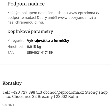
Podpora nadace
Každým nákupem na našem eshopu www.eprodoma.cz
podpoříte nadaci Dobrý anděl (www.dobryandel.cz) a
naší chráněnou dílnu.
Doplňkové parametry
Kategorie
:
Vykrajovátka a formičky
Hmotnost
:
0.015 kg
EAN
:
8594021417159
Z
á
p
a
Kontakty
t
Tel.: +420 727 898 513 obchod@eprodoma.cz Strong shop
í
s.r.o. Chocenice 32 Břežany I 28002 Kolín
9.8.2021