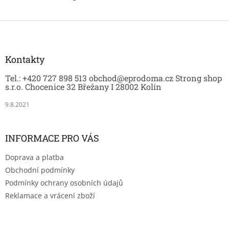
Z
á
p
a
Kontakty
t
Tel.: +420 727 898 513 obchod@eprodoma.cz Strong shop
í
s.r.o. Chocenice 32 Břežany I 28002 Kolín
9.8.2021
INFORMACE PRO VÁS
Doprava a platba
Obchodní podmínky
Podmínky ochrany osobních údajů
Reklamace a vrácení zboží