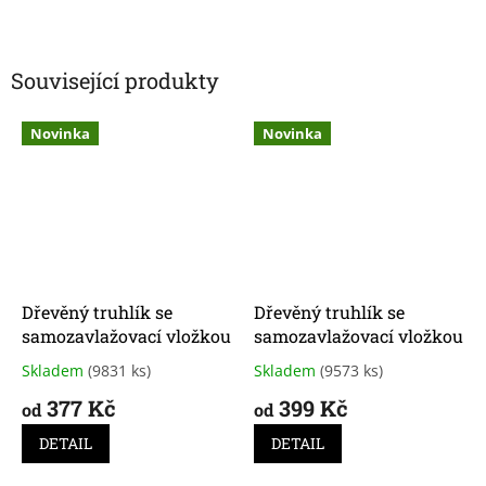
Související produkty
Novinka
Novinka
Dřevěný truhlík se
Dřevěný truhlík se
samozavlažovací vložkou
samozavlažovací vložkou
Skladem
(9831 ks)
Skladem
(9573 ks)
Průměrné
Průměrné
hodnocení
hodnocení
377 Kč
399 Kč
od
od
produktu
produktu
je
je
DETAIL
DETAIL
3,9
3,8
z
z