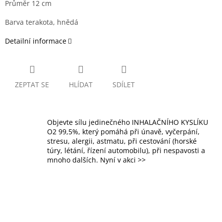
Průměr 12 cm
Barva terakota, hnědá
Detailní informace
ZEPTAT SE
HLÍDAT
SDÍLET
Objevte sílu jedinečného INHALAČNÍHO KYSLÍKU
O2 99,5%, který pomáhá při únavě, vyčerpání,
stresu, alergii, astmatu, při cestování (horské
túry, létání, řízení automobilu), při nespavosti a
mnoho dalších. Nyní v akci >>