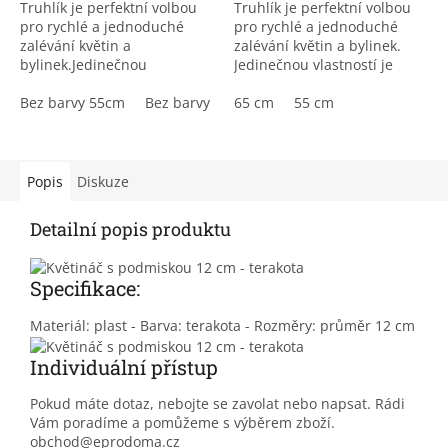
Truhlík je perfektní volbou
Truhlík je perfektní volbou
5
5
pro rychlé a jednoduché
pro rychlé a jednoduché
hvězdiček.
hvězdiček.
zalévání květin a
zalévání květin a bylinek.
bylinek.Jedinečnou
Jedinečnou vlastností je
vlastností je četnost zalívání,
četnost zalívání, kterou si
kterou si běžně musíte
Bez barvy 55cm
Bez barvy 65cm
běžně musíte hlídat každý
65 cm
55 cm
hlídat každý den, u této...
den, u této...
Popis
Diskuze
Detailní popis produktu
Specifikace:
Materiál: plast - Barva: terakota - Rozměry: průměr 12 cm
Individuální přístup
Pokud máte dotaz, nebojte se zavolat nebo napsat. Rádi
Vám poradíme a pomůžeme s výběrem zboží.
obchod@eprodoma.cz