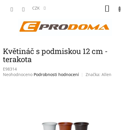
Přejít
NÁKU
na
CZK
obsah
KOŠÍK
Květináč s podmiskou 12 cm -
terakota
E98314
Průměrné
Neohodnoceno
Podrobnosti hodnocení
Značka:
Allen
hodnocení
produktu
je
0,0
z
5
hvězdiček.