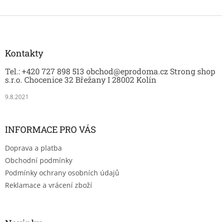
Z
á
p
a
Kontakty
t
Tel.: +420 727 898 513 obchod@eprodoma.cz Strong shop
í
s.r.o. Chocenice 32 Břežany I 28002 Kolín
9.8.2021
INFORMACE PRO VÁS
Doprava a platba
Obchodní podmínky
Podmínky ochrany osobních údajů
Reklamace a vrácení zboží