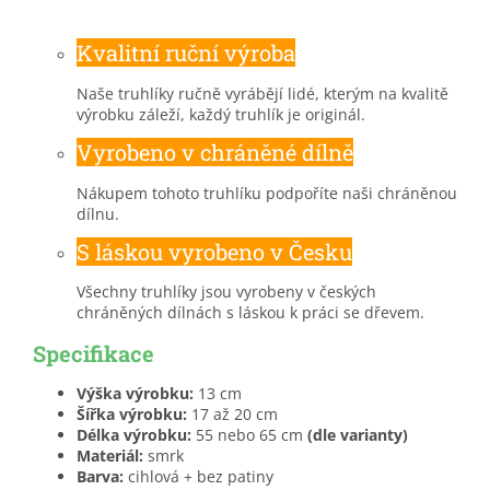
Kvalitní ruční výroba
Naše truhlíky ručně vyrábějí lidé, kterým na kvalitě
výrobku záleží, každý truhlík je originál.
Vyrobeno v chráněné dílně
Nákupem tohoto truhlíku podpoříte naši chráněnou
dílnu.
S láskou vyrobeno v Česku
Všechny truhlíky jsou vyrobeny v českých
chráněných dílnách s láskou k práci se dřevem.
Specifikace
Výška výrobku:
13 cm
Šířka výrobku:
17 až 20 cm
Délka výrobku:
55 nebo 65 cm
(dle varianty)
Materiál:
smrk
Barva:
cihlová + bez patiny