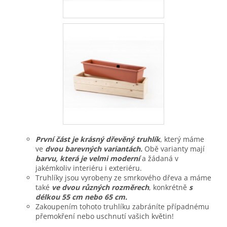
První část je krásný dřevěný truhlík
, který máme
ve
dvou barevných variantách.
Obě varianty mají
barvu, která je velmi moderní
a žádaná v
jakémkoliv interiéru i exteriéru.
Truhlíky jsou vyrobeny ze smrkového dřeva a máme
také
ve dvou různých rozměrec
h
, konkrétně
s
délkou 55 cm nebo 65 cm.
Zakoupením tohoto truhlíku zabráníte případnému
přemokření nebo uschnutí vašich květin!