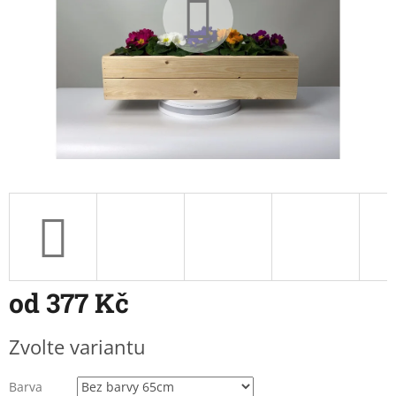
od
377 Kč
Měrná
Zvolte variantu
cena:
Barva