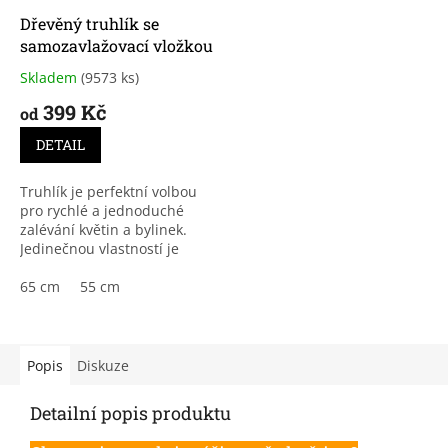
Dřevěný truhlík se
samozavlažovací vložkou
Skladem
(9573 ks)
Průměrné
hodnocení
399 Kč
od
produktu
je
DETAIL
3,8
z
Truhlík je perfektní volbou
5
pro rychlé a jednoduché
hvězdiček.
zalévání květin a bylinek.
Jedinečnou vlastností je
četnost zalívání, kterou si
běžně musíte hlídat každý
65 cm
55 cm
den, u této...
Popis
Diskuze
Detailní popis produktu