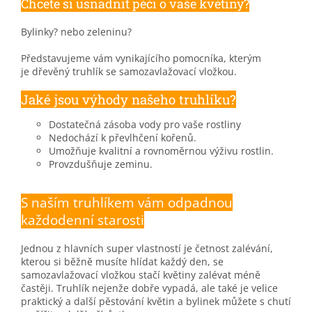
Chcete si usnadnit péči o vaše květiny?
Bylinky?
nebo zeleninu?
Představujeme vám vynikajícího pomocníka, kterým
je dřevěný truhlík se samozavlažovací vložkou.
Jaké jsou výhody našeho truhlíku?
Dostatečná zásoba vody pro vaše rostliny
Nedochází k převlhčení kořenů.
Umožňuje kvalitní a rovnoměrnou výživu rostlin.
Provzdušňuje zeminu.
S naším truhlíkem vám odpadnou
každodenní starosti
Jednou z hlavních super vlastností je četnost zalévání,
kterou si běžně musíte hlídat každý den, se
samozavlažovací vložkou stačí květiny zalévat méně
častěji. Truhlík nejenže dobře vypadá, ale také je velice
praktický a další pěstování květin a bylinek můžete s chutí