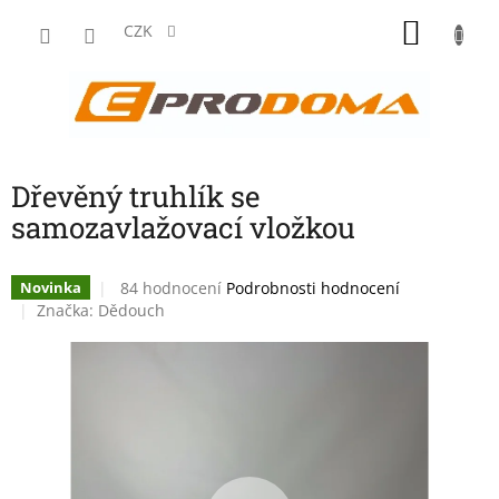
Přejít
NÁKU
na
CZK
obsah
KOŠÍK
Dřevěný truhlík se
samozavlažovací vložkou
Průměrné
84 hodnocení
Podrobnosti hodnocení
Novinka
hodnocení
Značka:
Dědouch
produktu
je
3,9
z
5
hvězdiček.