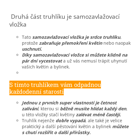
Druhá část truhlíku je samozavlažovací
vložka
Tato
samozavlažovací vložka je srdce truhlíku
,
protože
zabraňuje přemokření květin
nebo naopak
uschnutí.
Díky samozavlažovací vložce si můžete klidně na
pár dní vycestovat
a už vás nemusí trápit uhynutí
vašich květin a bylinek.
S tímto truhlíkem vám odpadnou
každodenní starosti
Jednou z prvních super vlastností je četnost
zalívání
, kterou si
běžně musíte hlídat každý den
,
u této vložky stačí květiny
zalévat méně častěji.
Truhlík nejenže
dobře vypadá
, ale také je velice
praktický a další pěstování květin a bylinek
můžete
s chutí rozšířit o další přírůstky.