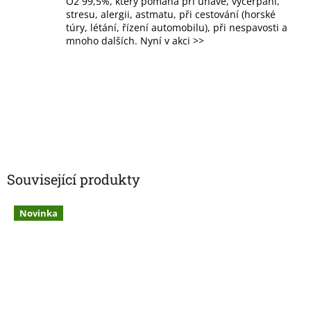
O2 99,5%, který pomáhá při únavě, vyčerpání,
stresu, alergii, astmatu, při cestování (horské
túry, létání, řízení automobilu), při nespavosti a
mnoho dalších. Nyní v akci >>
Související produkty
Novinka