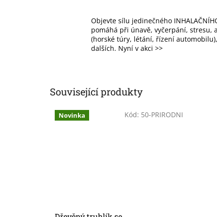
Objevte sílu jedinečného INHALAČNÍHO
pomáhá při únavě, vyčerpání, stresu, al
(horské túry, létání, řízení automobilu
dalších. Nyní v akci >>
Související produkty
Kód:
50-PRIRODNI
Novinka
Dřevěný truhlík se