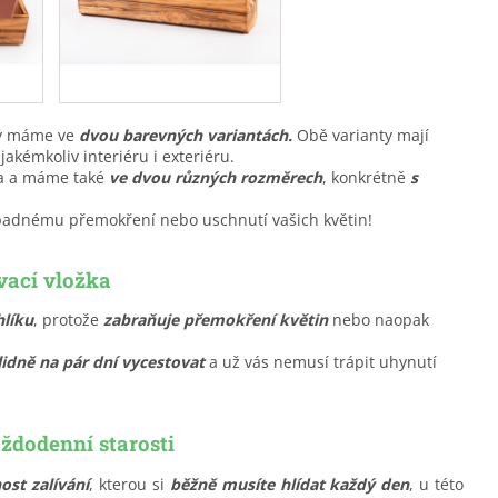
rý máme ve
dvou barevných variantách.
Obě varianty mají
jakémkoliv interiéru i exteriéru.
va a máme také
ve dvou různých rozměrec
h
, konkrétně
s
ípadnému přemokření nebo uschnutí vašich květin!
vací vložka
hlíku
, protože
zabraňuje přemokření květin
nebo naopak
idně na pár dní vycestovat
a už vás nemusí trápit uhynutí
ždodenní starosti
ost zalívání
, kterou si
běžně musíte hlídat každý den
, u této