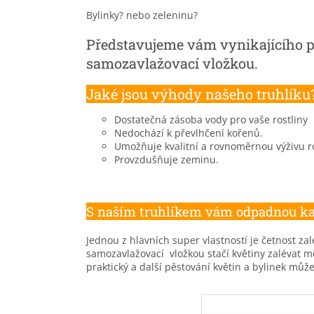
Bylinky?
nebo zeleninu?
Představujeme vám vynikajícího p
samozavlažovací vložkou.
Jaké jsou výhody našeho truhlíku
Dostatečná zásoba vody pro vaše rostliny
Nedochází k převlhčení kořenů.
Umožňuje kvalitní a rovnoměrnou výživu ro
Provzdušňuje zeminu.
S naším truhlíkem vám odpadnou ka
Jednou z hlavních super vlastností je četnost za
samozavlažovací vložkou stačí květiny zalévat mé
praktický a další pěstování květin a bylinek můžet