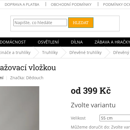
DOPRAVA A PLATBA
OBCHODNÍ PODMÍNKY
PODMÍNKY OC
HLEDAT
DOMÁCNOST
OSVĚTLENÍ
DÍLNA
ZÁBAVA A HRAČK
ináče a truhlíky
Truhlíky
Dřevěné truhlíky
Dřevěný 
lažovací vložkou
ní
Značka:
Dědouch
od
399 Kč
Měrná
Zvolte variantu
cena:
Velikost
Můžeme doručit do:
Zvolte va