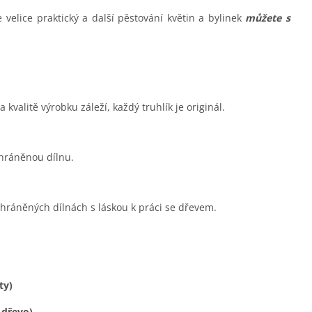
je velice praktický a další pěstování květin a bylinek
můžete s
 kvalitě výrobku záleží, každý truhlík je originál.
hráněnou dílnu.
chráněných dílnách s láskou k práci se dřevem.
ty)
 dřevo)