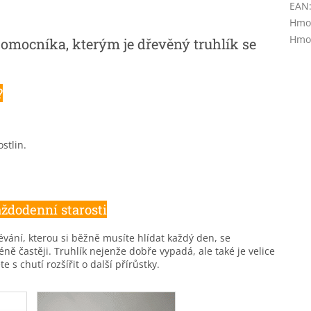
EAN
Hmot
Hmot
omocníka, kterým je dřevěný truhlík se
?
stlin.
ždodenní starosti
lévání, kterou si běžně musíte hlídat každý den, se
ně častěji. Truhlík nejenže dobře vypadá, ale také je velice
e s chutí rozšířit o další přírůstky.