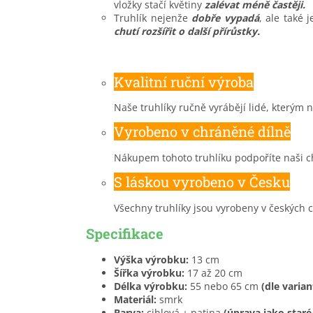
vložky stačí květiny
zalévat méně častěji.
Truhlík nejenže
dobře vypadá
, ale také 
chutí rozšířit o další přírůstky.
Kvalitní ruční výroba
Naše truhlíky ručně vyrábějí lidé, kterým na
Vyrobeno v chráněné dílně
Nákupem tohoto truhlíku podpoříte naši c
S láskou vyrobeno v Česku
Všechny truhlíky jsou vyrobeny v českých 
Specifikace
Výška výrobku:
13 cm
Šířka výrobku:
17 až 20 cm
Délka výrobku:
55 nebo 65 cm
(dle varian
Materiál:
smrk
Barva:
cihlová + patina
(úprava jako staré