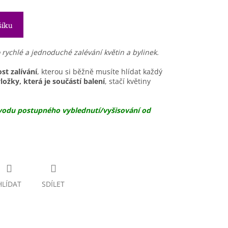
šíku
o rychlé a jednoduché zalévání květin a bylinek.
st zalívání
, kterou si běžně musíte hlídat každý
ožky, která je součástí balení
, stačí květiny
ůvodu postupného vyblednutí/vyšisování od
HLÍDAT
SDÍLET