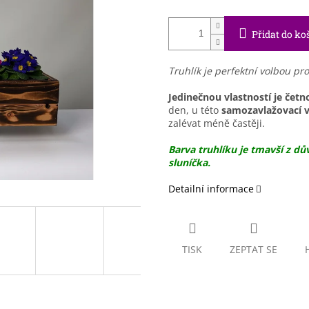
Přidat do ko
Truhlík je perfektní volbou pr
Jedinečnou vlastností je četno
den, u této
samozavlažovací vl
zalévat méně častěji.
Barva truhlíku je tmavší z d
sluníčka.
Detailní informace
TISK
ZEPTAT SE