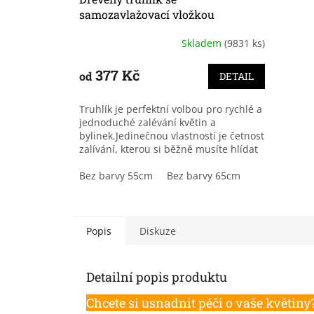
samozavlažovací vložkou
Skladem
(9831 ks)
Průměrné
hodnocení
produktu
377 Kč
od
DETAIL
je
3,9
Truhlík je perfektní volbou pro rychlé a
z
jednoduché zalévání květin a
5
bylinek.Jedinečnou vlastností je četnost
hvězdiček.
zalívání, kterou si běžně musíte hlídat
každý den, u této...
Bez barvy 55cm
Bez barvy 65cm
Popis
Diskuze
Detailní popis produktu
Chcete si usnadnit péči o vaše květiny