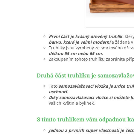
První část je krásný dřevěný truhlík
, kte
barvu, která je velmi moderní
a žádaná v 
Truhlíky jsou vyrobeny ze smrkového dře
délkou 55 cm nebo 65 cm.
Zakoupením tohoto truhlíku zabráníte př
Druhá část truhlíku
je samozavlažo
Tato
samozavlažovací vložka je srdce tru
uschnutí.
Díky samozavlažovací vložce si můžete kl
vašich květin a bylinek.
S tímto truhlíkem vám
odpadnou ka
Jednou z prvních super vlastností je četn