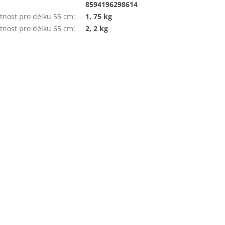
:
8594196298614
nost pro délku 55 cm
:
1, 75 kg
nost pro délku 65 cm
:
2, 2 kg