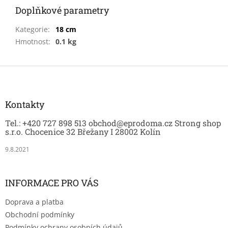
Doplňkové parametry
Kategorie
:
18 cm
Hmotnost
:
0.1 kg
Z
á
p
a
Kontakty
t
Tel.: +420 727 898 513 obchod@eprodoma.cz Strong shop
í
s.r.o. Chocenice 32 Břežany I 28002 Kolín
9.8.2021
INFORMACE PRO VÁS
Doprava a platba
Obchodní podmínky
Podmínky ochrany osobních údajů