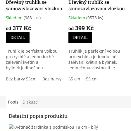
Dřevěný truhlík se
Dřevěný truhlík se
samozavlažovací vložkou
samozavlažovací vložkou
Skladem
(9831 ks)
Skladem
(9573 ks)
Průměrné
Průměrné
hodnocení
hodnocení
377 Kč
399 Kč
od
od
produktu
produktu
je
je
DETAIL
DETAIL
3,9
3,8
z
z
Truhlík je perfektní volbou
Truhlík je perfektní volbou
5
5
pro rychlé a jednoduché
pro rychlé a jednoduché
hvězdiček.
hvězdiček.
zalévání květin a
zalévání květin a bylinek.
bylinek.Jedinečnou
Jedinečnou vlastností je
vlastností je četnost zalívání,
četnost zalívání, kterou si
kterou si běžně musíte
Bez barvy 55cm
Bez barvy 65cm
běžně musíte hlídat každý
65 cm
55 cm
hlídat každý den, u této...
den, u této...
Popis
Diskuze
Detailní popis produktu