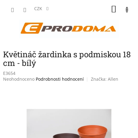
Přejít
NÁKU
na
CZK
obsah
KOŠÍK
Květináč žardinka s podmiskou 18
cm - bílý
E3654
Průměrné
Neohodnoceno
Podrobnosti hodnocení
Značka:
Allen
hodnocení
produktu
je
0,0
z
5
hvězdiček.