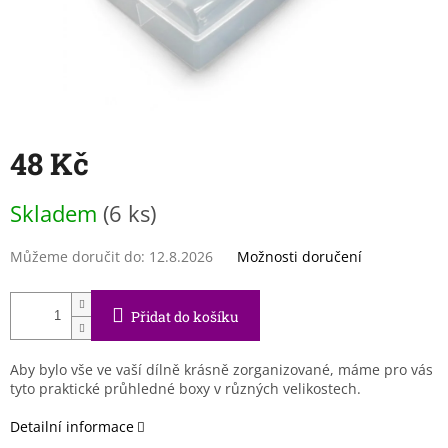
48 Kč
Měrná
Skladem
(6 ks)
cena:
Můžeme doručit do:
12.8.2026
Možnosti doručení
Přidat do košíku
Aby bylo vše ve vaší dílně krásně zorganizované, máme pro vás
tyto praktické průhledné boxy v různých velikostech.
Detailní informace