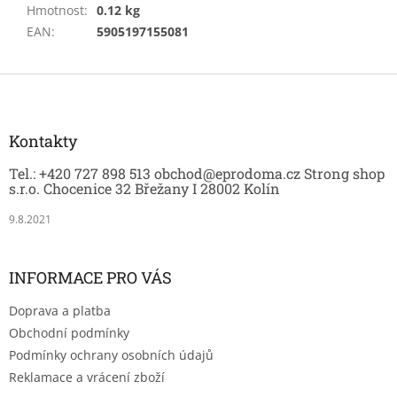
Hmotnost
:
0.12 kg
EAN
:
5905197155081
Z
á
p
a
Kontakty
t
Tel.: +420 727 898 513 obchod@eprodoma.cz Strong shop
í
s.r.o. Chocenice 32 Břežany I 28002 Kolín
9.8.2021
INFORMACE PRO VÁS
Doprava a platba
Obchodní podmínky
Podmínky ochrany osobních údajů
Reklamace a vrácení zboží