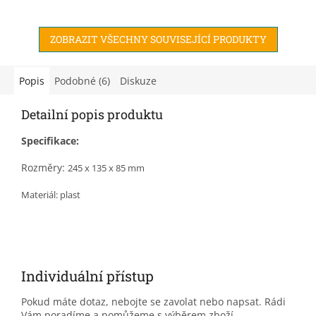
nerezové oceli, takže je lze
předmětů. Vhodná na
použít do vysokých i
stavbu.
ZOBRAZIT VŠECHNY SOUVISEJÍCÍ PRODUKTY
nízkých...
Popis
Podobné (6)
Diskuze
Detailní popis produktu
Specifikace:
Rozměry:
245 x 135 x 85 m
m
Materiál: plast
Individuální přístup
Pokud máte dotaz, nebojte se zavolat nebo napsat. Rádi
Vám poradíme a pomůžeme s výběrem zboží.