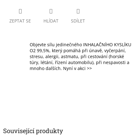
ZEPTAT SE
HLÍDAT
SDÍLET
Objevte sílu jedinečného INHALAČNÍHO KYSLÍKU
O2 99,5%, který pomáhá při únavě, vyčerpání,
stresu, alergii, astmatu, při cestování (horské
túry, létání, řízení automobilu), při nespavosti a
mnoho dalších. Nyní v akci >>
Související produkty