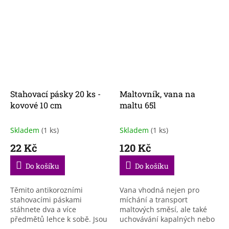
Stahovací pásky 20 ks -
Maltovník, vana na
kovové 10 cm
maltu 65l
Skladem
(1 ks)
Skladem
(1 ks)
22 Kč
120 Kč
Do košíku
Do košíku
Těmito antikorozními
Vana vhodná nejen pro
stahovacími páskami
míchání a transport
stáhnete dva a více
maltových směsí, ale také
předmětů lehce k sobě. Jsou
uchovávání kapalných nebo
vyrobeny z pevné a odolné
sypkých látek a drobných