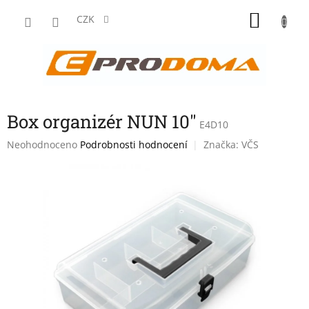
Přejít
NÁKU
na
CZK
obsah
KOŠÍK
Box organizér NUN 10"
E4D10
Průměrné
Neohodnoceno
Podrobnosti hodnocení
Značka:
VČS
hodnocení
produktu
je
0,0
z
5
hvězdiček.