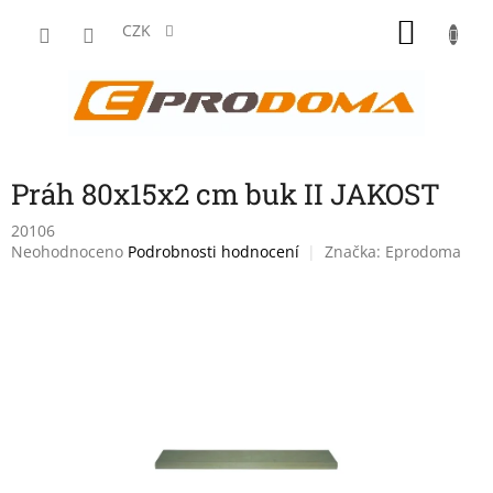
Přejít
NÁKU
na
CZK
obsah
KOŠÍK
Práh 80x15x2 cm buk II JAKOST
20106
Průměrné
Neohodnoceno
Podrobnosti hodnocení
Značka:
Eprodoma
hodnocení
produktu
je
0,0
z
5
hvězdiček.