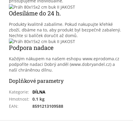
přistupujeme individuálně.
Odesíláme do 24 h.
Produkty kvalitně zabalíme. Pokud nakupujte křehké
zboží, dbáme na to, aby produkt byl bezpečně zabalený.
Nechte si balíček doručit až domů.
Podpora nadace
Každým nákupem na našem eshopu www.eprodoma.cz
podpoříte nadaci Dobrý anděl (www.dobryandel.cz) a
naší chráněnou dílnu.
Doplňkové parametry
Kategorie
:
DÍLNA
Hmotnost
:
0.1 kg
EAN
:
8591213109588
Z
á