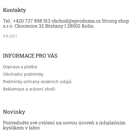
p
a
Kontakty
t
Tel.: +420 727 898 513 obchod@eprodoma.cz Strong shop
í
s.r.o. Chocenice 32 Břežany I 28002 Kolín
9.8.2021
INFORMACE PRO VÁS
Doprava a platba
Obchodní podmínky
Podmínky ochrany osobních údajů
Reklamace a vrácení zboží
Novinky
Pozvedněte své cvičení na novou úroveň s inhalačním
kyslíkem v lahvi