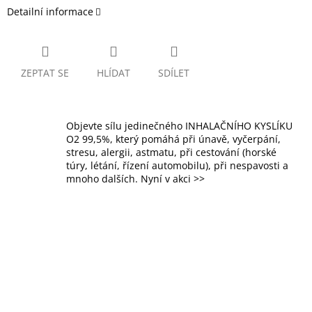
Detailní informace
ZEPTAT SE
HLÍDAT
SDÍLET
Objevte sílu jedinečného INHALAČNÍHO KYSLÍKU
O2 99,5%, který pomáhá při únavě, vyčerpání,
stresu, alergii, astmatu, při cestování (horské
túry, létání, řízení automobilu), při nespavosti a
mnoho dalších. Nyní v akci >>