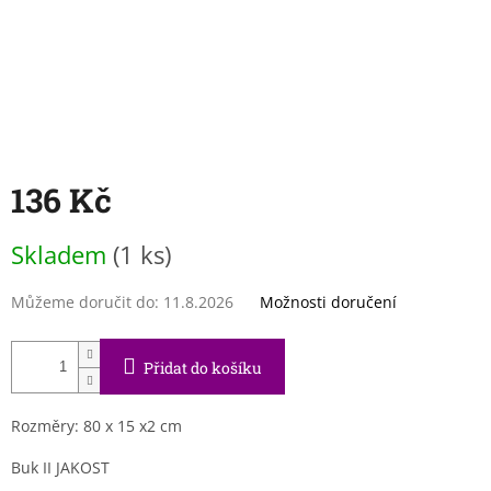
136 Kč
Měrná
Skladem
(1 ks)
cena:
Můžeme doručit do:
11.8.2026
Možnosti doručení
Přidat do košíku
Rozměry: 80 x 15 x2 cm
Buk II JAKOST