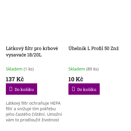
Látkový filtr pro krbové
Úhelník L Profil 50 Znž
vysavače 18/20L
Skladem
(1 ks)
Skladem
(89 ks)
137 Kč
10 Kč
Do košíku
Do košíku
Látkový filtr ochraňuje HEPA
filtr a snižuje tím potřebu
jeho častého čištění. Umožní
vám to prodloužit životnost
vysavače.