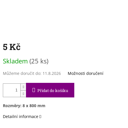
5 Kč
Měrná
Skladem
(25 ks)
cena:
Můžeme doručit do:
11.8.2026
Možnosti doručení
Přidat do košíku
Rozměry: 8 x 800 mm
Detailní informace