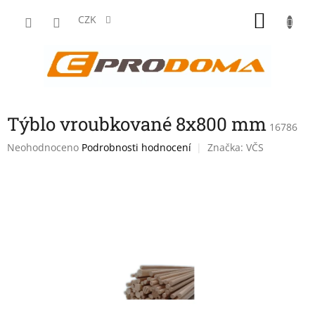
Přejít
NÁKU
na
CZK
obsah
KOŠÍK
Týblo vroubkované 8x800 mm
16786
Průměrné
Neohodnoceno
Podrobnosti hodnocení
Značka:
VČS
hodnocení
produktu
je
0,0
z
5
hvězdiček.