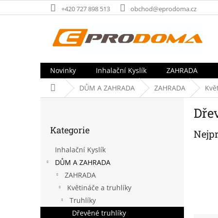
Přejít
+420 727 898 513
obchod@eprodoma.cz
na
obsah
Novinky
Inhalační Kyslík
ZAHRADA
Domů
DŮM A ZAHRADA
ZAHRADA
Květ
P
Dře
o
Přeskočit
s
Kategorie
kategorie
Nejp
t
r
Inhalační Kyslík
a
DŮM A ZAHRADA
n
ZAHRADA
n
í
Květináče a truhlíky
p
Truhlíky
a
Dřevěné truhlíky