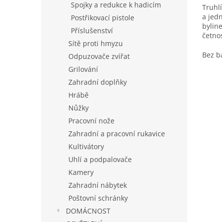
Spojky a redukce k hadicím
Truhlí
z
a jed
Postřikovací pistole
5
byline
hvězd
Příslušenství
četnos
Sítě proti hmyzu
musíte
Bez b
Odpuzovače zvířat
Grilování
Zahradní doplňky
Hrábě
Nůžky
Pracovní nože
Zahradní a pracovní rukavice
Kultivátory
Uhlí a podpalovače
Kamery
Zahradní nábytek
Poštovní schránky
DOMÁCNOST