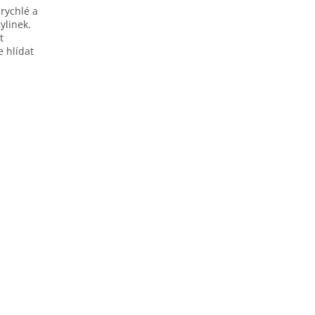
 rychlé a
ylinek.
t
e hlídat