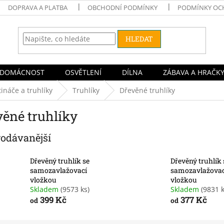
DOPRAVA A PLATBA
OBCHODNÍ PODMÍNKY
PODMÍNKY OC
HLEDAT
DOMÁCNOST
OSVĚTLENÍ
DÍLNA
ZÁBAVA A HRAČK
ináče a truhlíky
Truhlíky
Dřevěné truhlíky
věné truhlíky
rodávanější
Dřevěný truhlík se
Dřevěný truhlík 
samozavlažovací
samozavlažovac
vložkou
vložkou
Skladem
(9573 ks)
Skladem
(9831 k
399 Kč
377 Kč
od
od