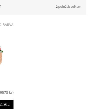
2
položek celkem
ě
0-BARVA
(9573 ks)
ETAIL