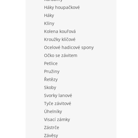
Háky houpačkové
Háky
Klíny
Kolena kouřová
Kroužky klíčové
Ocelové hadicové spony
Očko se závitem
Petlice
Pružiny
Řetězy
Skoby
Svorky lanové
Tyče závitové
Úhelníky
Visací zámky
Zástrče
Závěsy