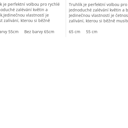
3,8
k je perfektní volbou pro rychlé
Truhlík je perfektní volbou pro
z
noduché zalévání květin a
jednoduché zalévání květin a b
5
k.Jedinečnou vlastností je
Jedinečnou vlastností je četnos
iček.
hvězdiček.
t zalívání, kterou si běžně
zalívání, kterou si běžně musít
 hlídat každý den, u této...
každý den, u této...
arvy 55cm
Bez barvy 65cm
65 cm
55 cm
O
v
l
á
d
a
c
í
p
r
v
k
y
v
ý
p