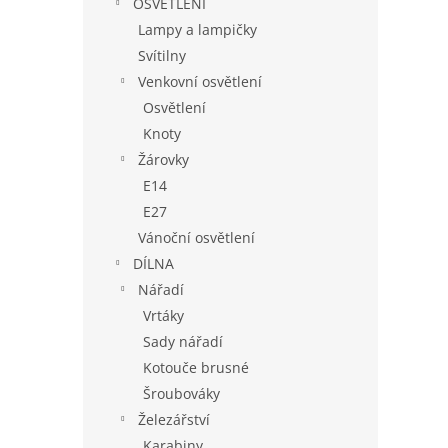
OSVĚTLENÍ
Lampy a lampičky
Svítilny
Venkovní osvětlení
Osvětlení
Knoty
Žárovky
E14
E27
Vánoční osvětlení
DÍLNA
Nářadí
Vrtáky
Sady nářadí
Kotouče brusné
Šroubováky
Železářství
Karabiny