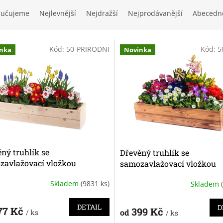
ručujeme
Nejlevnější
Nejdražší
Nejprodávanější
Abecedn
Kód:
50-PRIRODNI
Kód:
5
nka
Novinka
ný truhlík se
Dřevěný truhlík se
zavlažovací vložkou
samozavlažovací vložkou
Skladem
(9831 ks)
Skladem
ěrné
Průměrné
cení
hodnocení
ktu
produktu
DETAIL
D
77 Kč
399 Kč
od
/ ks
/ ks
je