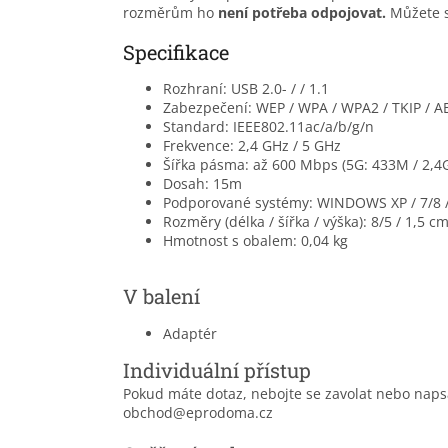
rozměrům ho
není potřeba odpojovat.
Můžete s
Specifikace
Rozhraní: USB 2.0- / / 1.1
Zabezpečení: WEP / WPA / WPA2 / TKIP / A
Standard: IEEE802.11ac/a/b/g/n
Frekvence: 2,4 GHz / 5 GHz
Šířka pásma: až 600 Mbps (5G: 433M / 2,4
Dosah: 15m
Podporované systémy: WINDOWS XP / 7/8 / 
Rozměry (délka / šířka / výška): 8/5 / 1,5 c
Hmotnost s obalem: 0,04 kg
V balení
Adaptér
Individuální přístup
Pokud máte dotaz, nebojte se zavolat nebo nap
obchod@eprodoma.cz