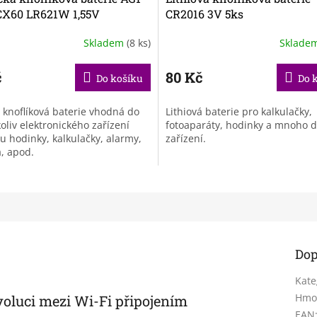
CX60 LR621W 1,55V
CR2016 3V 5ks
Skladem
(8 ks)
Sklade
č
80 Kč
Do košíku
Do 
í knoflíková baterie vhodná do
Lithiová baterie pro kalkulačky,
oliv elektronického zařízení
fotoaparáty, hodinky a mnoho d
ou hodinky, kalkulačky, alarmy,
zařízení.
a, apod.
Dop
Kate
Hmo
voluci mezi Wi-Fi připojením
EAN