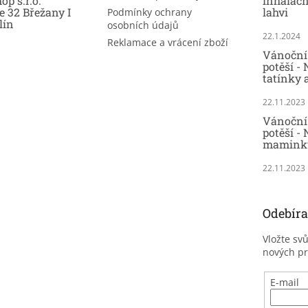
op s.r.o.
inhalač
e 32 Břežany I
lahvi
Podmínky ochrany
lín
osobních údajů
22.1.2024
Reklamace a vrácení zboží
Vánoční 
potěší -
tatínky 
22.11.2023
Vánoční 
potěší - 
maminky
22.11.2023
Odebíra
Vložte sv
nových p
E-mail