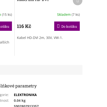
produkt
m
(15 ks)
Skladem
(7 ks)
116 Kč
košíku
Do košíku
Kabel HD-DVI 2m, 30V, VW-1.
alších
lňkové parametry
gorie
:
ELEKTRONIKA
tnost
:
0.04 kg
:
5902802913357