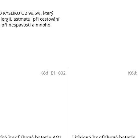
 KYSLÍKU O2 99,5%, který
ergii, astmatu, při cestování
), při nespavosti a mnoho
Kód:
E11092
Kód
cká knoflíková baterie AG1
Lithiová knoflíková baterie