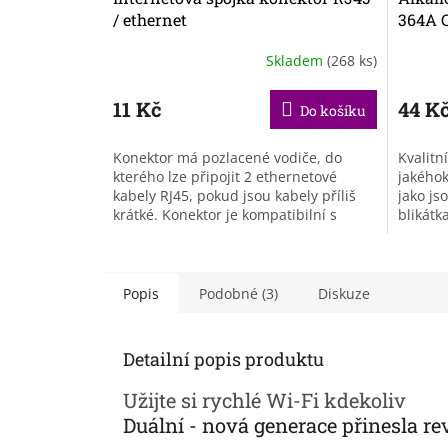
/ ethernet
364A 
Skladem
(268 ks)
11 Kč
44 K
Do košíku
Konektor má pozlacené vodiče, do
Kvalitn
kterého lze připojit 2 ethernetové
jakéhok
kabely RJ45, pokud jsou kabely příliš
jako js
krátké. Konektor je kompatibilní s
blikátk
jakýmkoliv typem kabelu - drátový,...
Popis
Podobné (3)
Diskuze
Detailní popis produktu
Užijte si rychlé Wi-Fi kdekoliv
Duální - nová generace přinesla re