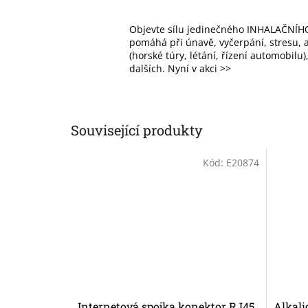
Objevte sílu jedinečného INHALAČNÍHO
pomáhá při únavě, vyčerpání, stresu, al
(horské túry, létání, řízení automobilu
dalších. Nyní v akci >>
Související produkty
Kód:
E20874
Internetová spojka konektor RJ45
Alkali