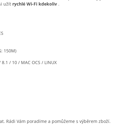
i užít
rychlé Wi-Fi kdekoliv
.
ES
G: 150M)
8.1 / 10 / MAC OCS / LINUX
m
sat. Rádi Vám poradíme a pomůžeme s výběrem zboží.