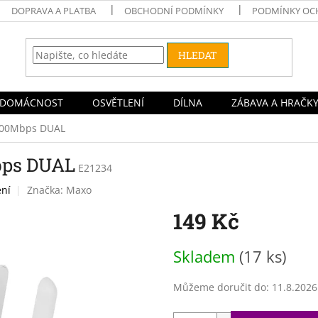
DOPRAVA A PLATBA
OBCHODNÍ PODMÍNKY
PODMÍNKY OC
HLEDAT
DOMÁCNOST
OSVĚTLENÍ
DÍLNA
ZÁBAVA A HRAČK
 600Mbps DUAL
bps DUAL
E21234
ení
Značka:
Maxo
149 Kč
Měrná
Skladem
(17 ks)
cena:
Můžeme doručit do:
11.8.2026