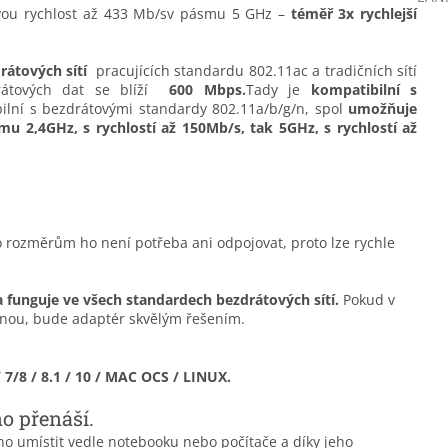
vou rychlost až 433 Mb/sv pásmu 5 GHz –
téměř 3x rychlejší
rátových sítí
pracujících standardu 802.11ac a tradičních sítí
rátových dat se blíží
600 Mbps.
Tady je
kompatibilní s
ilní s bezdrátovými standardy 802.11a/b/g/n, spol
umožňuje
mu 2,4GHz, s rychlostí až 150Mb/s, tak 5GHz, s rychlostí až
o rozměrům ho není potřeba ani odpojovat, proto lze rychle
a funguje ve všech standardech bezdrátových sítí.
Pokud v
zenou, bude adaptér skvělým řešením.
/8 / 8.1 / 10 / MAC OCS / LINUX.
o přenáší.
o umístit vedle notebooku nebo počítače a díky jeho