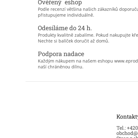
Ověřený eshop
Podle recenzí většina našich zákazníků doporu
přistupujeme individuálně.
Odesíláme do 24 h.
Produkty kvalitně zabalíme. Pokud nakupujte kř
Nechte si balíček doručit až domů.
Podpora nadace
Každým nákupem na našem eshopu www.eprodoma
naší chráněnou dílnu.
Z
á
p
a
t
Kontakt
í
Tel.: +42
obchod@