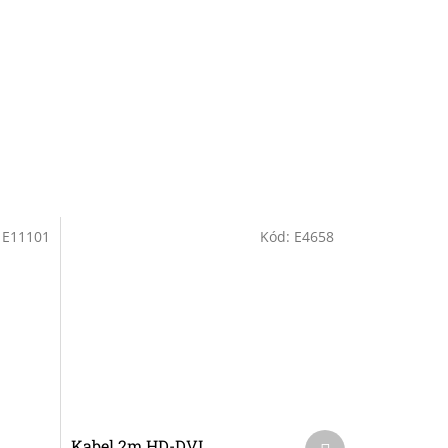
:
E11101
Kód:
E4658
Další
Kabel 2m HD-DVI