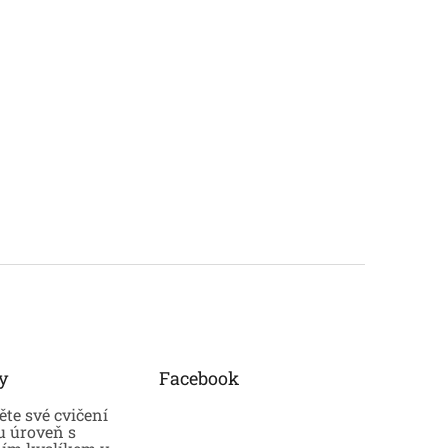
y
Facebook
te své cvičení
u úroveň s