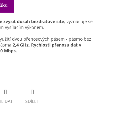
šíku
 zvýšit dosah bezdrátové sítě
, vyznačuje se
m vysílacím výkonem.
yužití dvou přenosových pásem - pásmo bez
 pásma
2,4 GHz
.
Rychlosti přenosu dat v
00 Mbps.
HLÍDAT
SDÍLET