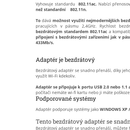
Vyhovuje standardu
802.11ac.
Nabízí přenoso
než standardní
802.11n.
To
dává
možnost využití nejmodernějších bezd
pracujících v pásmu 2,4GHz.
Rychlost bezd
bezdrátovým standardem 802.11ac
a kompatib
připojení s bezdrátovými zařízeními jak v pás
433Mb/s.
Adaptér je bezdrátový
Bezdrátový adaptér se snadno přenáší, díky jeh
využít Wi-Fi kdekoliv.
Adaptér se připojuje k portu USB 2.0 nebo 1.1 
počítači nemáte wi-fi kartu nebo ji máte poško
Podporované systémy
Adaptér podporuje systémy jako
WINDOWS XP / 7
Tento bezdrátový adaptér se snadn
Bezdrátový adaptér se snadno přenáší, můžete h