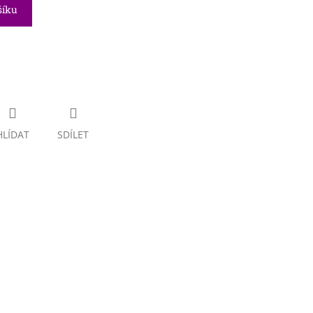
šíku
HLÍDAT
SDÍLET