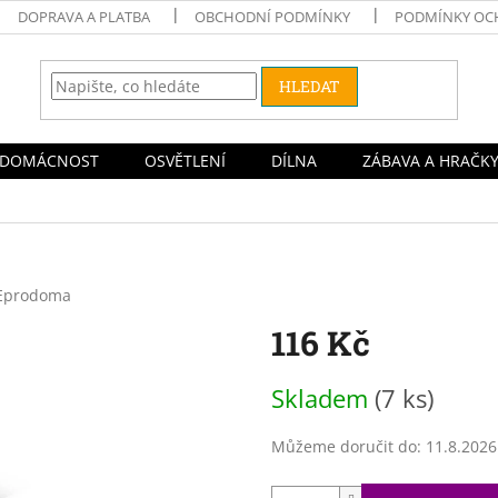
DOPRAVA A PLATBA
OBCHODNÍ PODMÍNKY
PODMÍNKY OC
HLEDAT
DOMÁCNOST
OSVĚTLENÍ
DÍLNA
ZÁBAVA A HRAČK
Eprodoma
116 Kč
Měrná
Skladem
(7 ks)
cena:
Můžeme doručit do:
11.8.2026