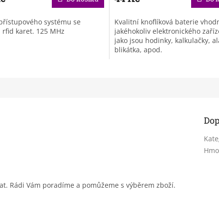
přístupového systému se
Kvalitní knoflíková baterie vhod
 rfid karet. 125 MHz
jakéhokoliv elektronického zaříz
jako jsou hodinky, kalkulačky, a
blikátka, apod.
Dop
Kate
Hmo
sat. Rádi Vám poradíme a pomůžeme s výběrem zboží.