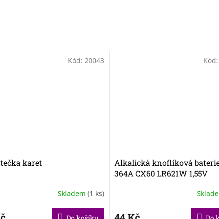
Kód:
20043
Kód
tečka karet
Alkalická knoflíková bateri
364A CX60 LR621W 1,55V
Skladem
(1 ks)
Sklad
Kč
44 Kč
Do košíku
Do 