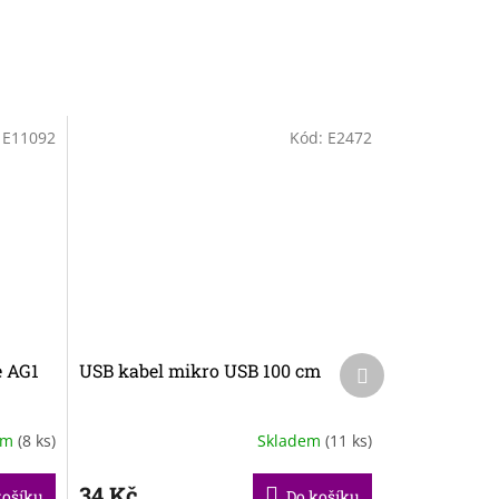
:
E11092
Kód:
E2472
Další
e AG1
USB kabel mikro USB 100 cm
produkt
em
(8 ks)
Skladem
(11 ks)
34 Kč
košíku
Do košíku