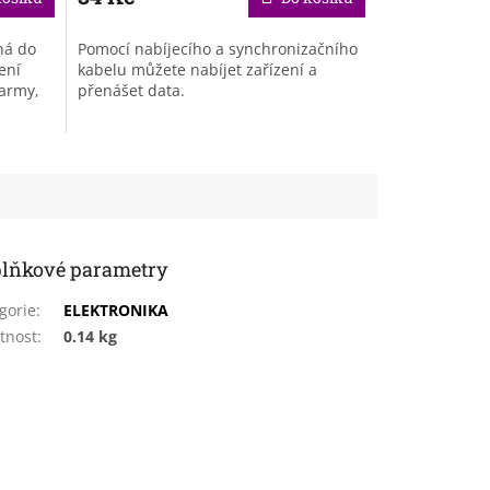
ná do
Pomocí nabíjecího a synchronizačního
ení
kabelu můžete nabíjet zařízení a
larmy,
přenášet data.
lňkové parametry
gorie
:
ELEKTRONIKA
tnost
:
0.14 kg