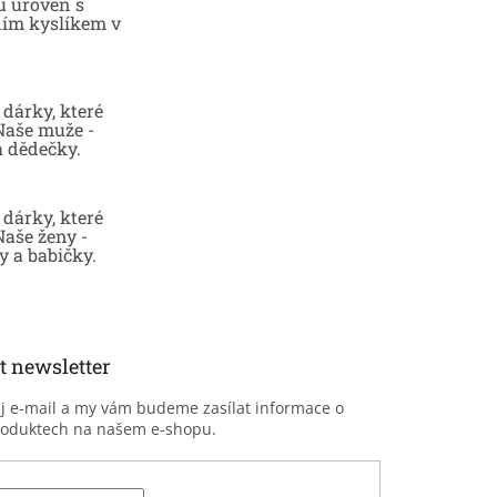
u úroveň s
ním kyslíkem v
dárky, které
 Naše muže -
a dědečky.
dárky, které
Naše ženy -
 a babičky.
t newsletter
ůj e-mail a my vám budeme zasílat informace o
roduktech na našem e-shopu.