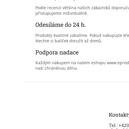
Podle recenzí většina našich zákazníků doporu
přistupujeme individuálně.
Odesíláme do 24 h.
Produkty kvalitně zabalíme. Pokud nakupujte kř
Nechte si balíček doručit až domů.
Podpora nadace
Každým nákupem na našem eshopu www.eprodoma
naší chráněnou dílnu.
Z
á
p
a
t
Kontakt
í
Tel.: +42