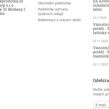
eprodoma.cz
na novo
Obchodní podmínky
op s.r.o.
inhalač
e 32 Břežany I
lahvi
Podmínky ochrany
lín
osobních údajů
22.1.2024
Reklamace a vrácení zboží
Vánoční 
potěší -
tatínky 
22.11.2023
Vánoční 
potěší - 
maminky
22.11.2023
Odebíra
Vložte sv
nových p
E-mail