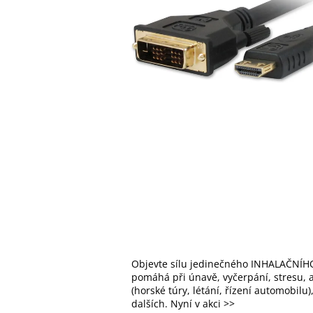
Objevte sílu jedinečného INHALAČNÍHO
pomáhá při únavě, vyčerpání, stresu, al
(horské túry, létání, řízení automobilu
dalších. Nyní v akci >>