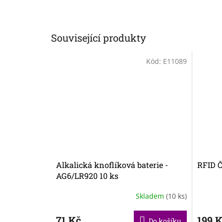
Související produkty
Kód:
E11089
Alkalická knoflíková baterie -
RFID Č
AG6/LR920 10 ks
Skladem
(10 ks)
71 Kč
199 
Do košíku