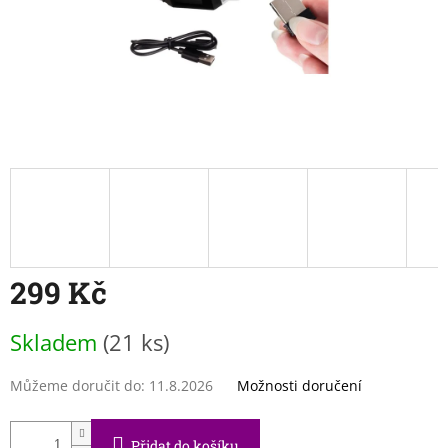
299 Kč
Měrná
Skladem
(21 ks)
cena:
Můžeme doručit do:
11.8.2026
Možnosti doručení
Přidat do košíku