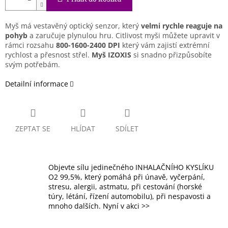
Myš má vestavěný optický senzor, který
velmi rychle reaguje na
pohyb
a zaručuje plynulou hru. Citlivost myši můžete upravit v
rámci rozsahu
800-1600-2400 DPI
který vám zajistí extrémní
rychlost a přesnost střel.
Myš IZOXIS
si snadno přizpůsobíte
svým potřebám.
Detailní informace
ZEPTAT SE
HLÍDAT
SDÍLET
Objevte sílu jedinečného INHALAČNÍHO KYSLÍKU
O2 99,5%, který pomáhá při únavě, vyčerpání,
stresu, alergii, astmatu, při cestování (horské
túry, létání, řízení automobilu), při nespavosti a
mnoho dalších. Nyní v akci >>