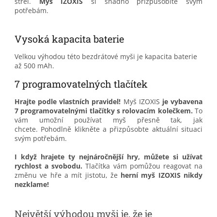
střel.
Myš IZOXIS
si snadno přizpůsobíte svým
potřebám.
Vysoká kapacita baterie
Velkou výhodou této bezdrátové myši je kapacita baterie
až 500 mAh.
7 programovatelných tlačítek
Hrajte podle vlastních pravidel!
Myš IZOXIS
je vybavena
7 programovatelnými tlačítky s rolovacím kolečkem.
To
vám umožní používat myš přesně tak, jak
chcete.
Pohodlně klikněte a přizpůsobte aktuální situaci
svým potřebám.
I když hrajete ty nejnáročnější hry, můžete si užívat
rychlost a svobodu.
Tlačítka vám pomůžou reagovat na
změnu ve hře a mít jistotu, že
herní myš IZOXIS nikdy
nezklame!
Největší výhodou myši je, že je