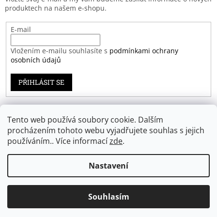
produktech na našem e-shopu.
E-mail
Vložením e-mailu souhlasíte s
podmínkami ochrany
osobních údajů
PŘIHLÁSIT SE
Tento web používá soubory cookie. Dalším
Záruka spokojenosti
procházením tohoto webu vyjadřujete souhlas s jejich
používáním.. Více informací
zde
.
Nastavení
Vytvořil Shoptet
Souhlasím
Copyright 2026
Eprodoma.cz
. Všechna práva vyhrazena.