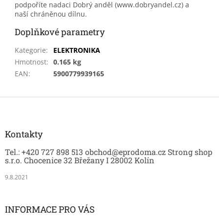
podpoříte nadaci Dobrý anděl (www.dobryandel.cz) a
naší chráněnou dílnu.
Doplňkové parametry
Kategorie
:
ELEKTRONIKA
Hmotnost
:
0.165 kg
EAN
:
5900779939165
Z
á
p
a
Kontakty
t
Tel.: +420 727 898 513 obchod@eprodoma.cz Strong shop
í
s.r.o. Chocenice 32 Břežany I 28002 Kolín
9.8.2021
INFORMACE PRO VÁS