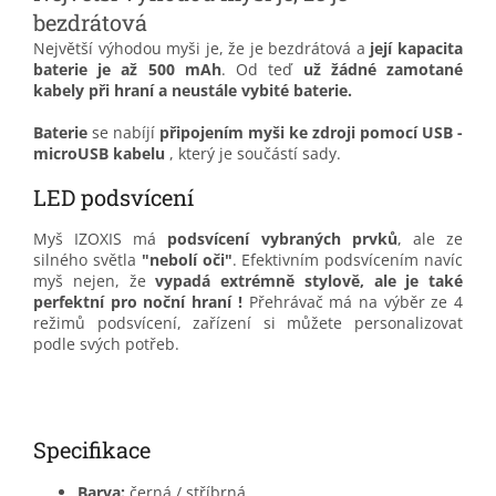
bezdrátová
Největší výhodou myši je, že je bezdrátová a
její kapacita
baterie je až 500 mAh
.
Od teď
už žádné zamotané
kabely při hraní a neustále vybité baterie.
Baterie
se nabíjí
připojením myši ke zdroji pomocí USB -
microUSB kabelu
, který je součástí sady.
LED podsvícení
Myš IZOXIS má
podsvícení vybraných prvků
, ale ze
silného světla
"nebolí oči"
.
Efektivním podsvícením navíc
myš nejen, že
vypadá extrémně stylově
,
ale je také
perfektní pro noční hraní
!
Přehrávač má na výběr ze 4
režimů podsvícení, zařízení si můžete personalizovat
podle svých potřeb.
Specifikace
Barva:
černá / stříbrná