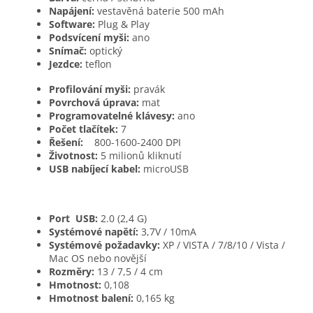
Napájení:
vestavěná baterie 500 mAh
Software:
Plug & Play
Podsvícení myši:
ano
Snímač:
optický
Jezdce:
teflon
Profilování myši:
pravák
Povrchová úprava:
mat
Programovatelné klávesy:
ano
Počet tlačítek:
7
Řešení:
800-1600-2400 DPI
Životnost:
5 milionů kliknutí
USB nabíjecí kabel:
microUSB
Port
USB:
2.0 (2,4 G)
Systémové napětí:
3,7V / 10mA
Systémové požadavky:
XP / VISTA / 7/8/10 / Vista /
Mac OS nebo novější
Rozměry:
13 / 7,5 / 4 cm
Hmotnost:
0,108
Hmotnost balení:
0,165 kg