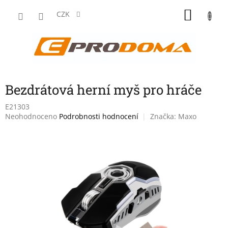
Přejít
NÁKU
na
CZK
obsah
KOŠÍK
Bezdrátová herní myš pro hráče
E21303
Průměrné
Neohodnoceno
Podrobnosti hodnocení
Značka:
Maxo
hodnocení
produktu
je
0,0
z
5
hvězdiček.