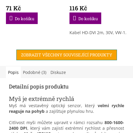
71 Kč
116 Kč
Do košíku
Do košíku
Kabel HD-DVI 2m, 30V, VW-1.
ZOBRAZIT VŠECHNY SOUVISEJÍCÍ PRODUKTY
Popis
Podobné (3)
Diskuze
Detailní popis produktu
Myš je extrémně rychlá
Myš má vestavěný optický senzor, který
velmi rychle
reaguje na pohyb
a zajišťuje plynulou hru.
Citlivost myši můžete upravit v rámci rozsahu
800-1600-
2400 DPI
, který vám zajistí extrémní rychlost a přesnost