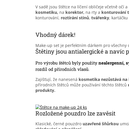
V sadě jsou štětce na líčení obličeje včetně očí a 
kosmetiku,
na
korektor,
na rty a
konturování t
konturování,
roztírání stínů
,
tvářenky
, kartáčku
Vhodný dárek!
Make-up set je perfektním dárkem pro všechny d
Štětiny jsou antialergické a navíc
Pro výrobu štětců byly použity
nealergenní, s
rozdíl od přírodních vlasů.
Zajišťují, že nanesená
kosmetika
nezůstává na 
přírodních štětců může používání těchto štětců
produkty.
Rozložené pouzdro lze zavěsit
Klasické, černé pouzdro
uzavřené šňůrkou
umož