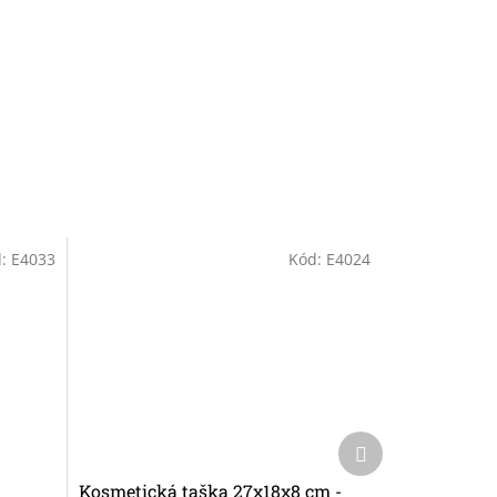
d:
E4033
Kód:
E4024
Další
produkt
á
Kosmetická taška 27x18x8 cm -