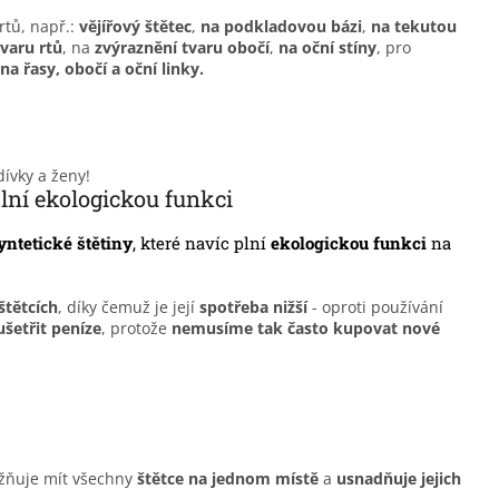
rtů, např.:
vějířový štětec
,
na podkladovou bázi
,
na tekutou
varu rtů
, na
zvýraznění tvaru obočí
,
na oční stíny
, pro
na řasy, obočí a oční linky.
ívky a ženy!
 plní ekologickou funkci
yntetické štětiny
, které navíc plní
ekologickou funkci
na
štětcích
, díky čemuž je její
spotřeba nižší
- oproti používání
ušetřit peníze
, protože
nemusíme tak často kupovat nové
ňuje mít všechny
štětce na jednom místě
a
usnadňuje jejich