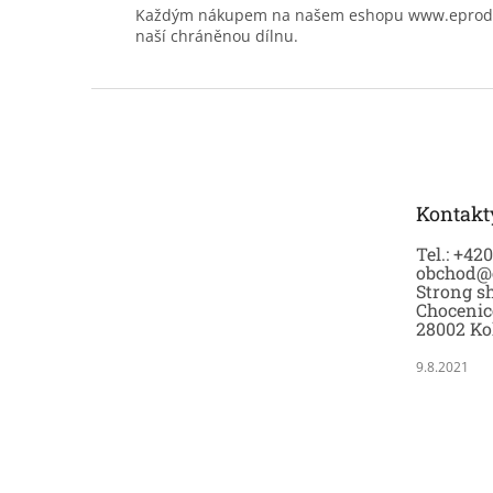
Každým nákupem na našem eshopu www.eprodoma
naší chráněnou dílnu.
Z
á
p
a
t
Kontakt
í
Tel.: +42
obchod@
Strong sh
Chocenic
28002 Ko
9.8.2021