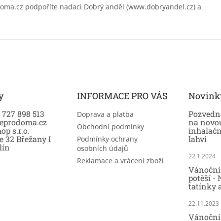
.cz podpoříte nadaci Dobrý anděl (www.dobryandel.cz) a
y
INFORMACE PRO VÁS
Novink
0 727 898 513
Pozvedně
Doprava a platba
eprodoma.cz
na novo
Obchodní podmínky
op s.r.o.
inhalač
e 32 Břežany I
lahvi
Podmínky ochrany
lín
osobních údajů
22.1.2024
Reklamace a vrácení zboží
Vánoční 
potěší -
tatínky 
22.11.2023
Vánoční 