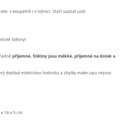
ete, v koupelně i v ložnici. Stačí uvázat uzel.
tické štětiny!
ořádně
příjemné. Štětiny jsou měkké, příjemné na dotek a
terý dodává estetickou hodnotu a zbytky make-upu nejsou
 x 14 x 5 cm