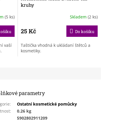
kruhy
em
(5 ks)
Skladem
(2 ks)
25 Kč
košíku
Do košíku
í vaší
Taštička vhodná k ukládaní štětců a
.
kosmetiky.
lňkové parametry
gorie
:
Ostatní kosmetické pomůcky
tnost
:
0.26 kg
:
5902802911209