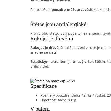
skladování a přenášení.
Po rozložení
pouzdro můžete zavěsit
kdekoli chc
Štětce jsou antialergické!
Pro výrobu štětců byly použity nealergenní, synte
Rukojeť je dřevěná
Rukojeť je dřevěná,
takže držení v ruce je mim
snadno se čistí.
Estetickým akcentem
je
tmavý vršek
štětin
, k
příliš vidět.
Specifikace
Rozměry pouzdra (délka / šířka / výška): 23
Hmotnost sady: 260 g
V balení