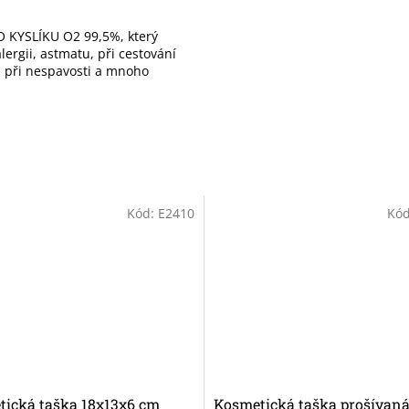
 KYSLÍKU O2 99,5%, který
ergii, astmatu, při cestování
), při nespavosti a mnoho
Kód:
E2410
Kó
ická taška 18x13x6 cm
Kosmetická taška prošívan