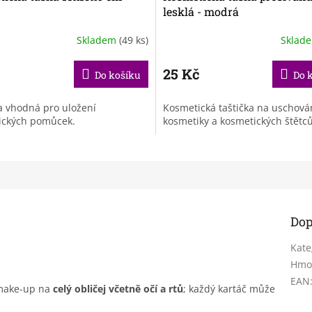
lesklá - modrá
Skladem
(49 ks)
Sklad
č
25 Kč
Do košíku
Do 
a vhodná pro uložení
Kosmetická taštička na uschován
ických pomůcek.
kosmetiky a kosmetických štětců
Dop
Kate
Hmo
EAN
make-up na
celý obličej včetně očí a rtů
; každý kartáč může