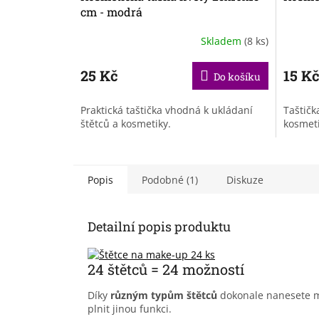
cm - modrá
Skladem
(8 ks)
25 Kč
15 K
Do košíku
Praktická taštička vhodná k ukládaní
Taštičk
štětců a kosmetiky.
kosmet
Popis
Podobné (1)
Diskuze
Detailní popis produktu
24 štětců = 24 možností
Díky
různým typům štětců
dokonale nanesete 
plnit jinou funkci.