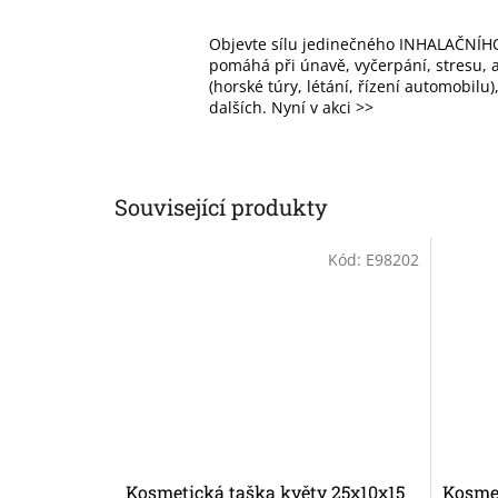
Objevte sílu jedinečného INHALAČNÍHO
pomáhá při únavě, vyčerpání, stresu, al
(horské túry, létání, řízení automobilu
dalších. Nyní v akci >>
Související produkty
Kód:
E98202
Kosmetická taška květy 25x10x15
Kosmet