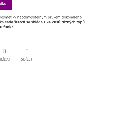
šíku
 kosmetiky neodmyslitelným prvkem dokonalého
ká
sada štětců se skládá z
24 kusů
různých typů
ou funkci.
HLÍDAT
SDÍLET