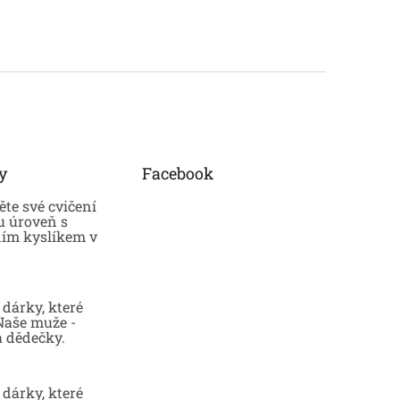
y
Facebook
te své cvičení
u úroveň s
ním kyslíkem v
dárky, které
 Naše muže -
a dědečky.
dárky, které