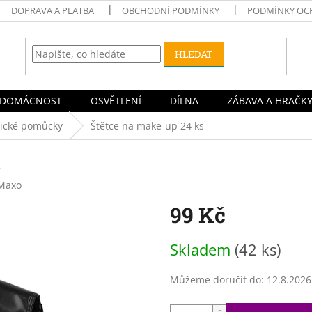
DOPRAVA A PLATBA
OBCHODNÍ PODMÍNKY
PODMÍNKY OC
HLEDAT
DOMÁCNOST
OSVĚTLENÍ
DÍLNA
ZÁBAVA A HRAČK
tické pomůcky
Štětce na make-up 24 ks
2
Maxo
99 Kč
Měrná
Skladem
(42 ks)
cena:
Můžeme doručit do:
12.8.2026