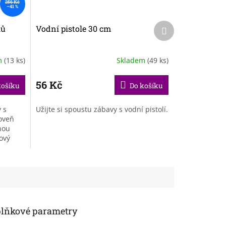
256 Kč
–41 %
Další
lů
Vodní pistole 30 cm
produkt
m
(13 ks)
Skladem
(49 ks)
56 Kč
košíku
Do košíku
 s
Užijte si spoustu zábavy s vodní pistolí.
roveň
hou
ový
u.
lňkové parametry