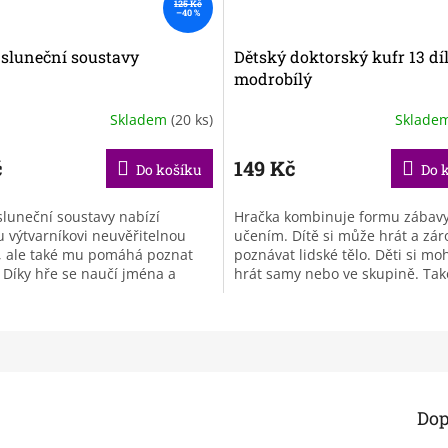
125 Kč
–40 %
sluneční soustavy
Dětský doktorský kufr 13 dí
modrobílý
Skladem
(20 ks)
Sklade
Průměrné
hodnocení
produktu
č
149 Kč
Do košíku
Do 
je
3,7
luneční soustavy nabízí
Hračka kombinuje formu zábavy
z
výtvarníkovi neuvěřitelnou
učením. Dítě si může hrát a zá
5
, ale také mu pomáhá poznat
poznávat lidské tělo. Děti si mo
hvězdiček.
 Díky hře se naučí jména a
hrát samy nebo ve skupině. Tak
všech 8 planet. Tato hračka
soubor integruje děti mezi sebo
Dop