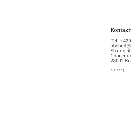
á
p
a
t
Kontakt
í
Tel.: +42
obchod@
Strong sh
Chocenic
28002 Ko
9.8.2021