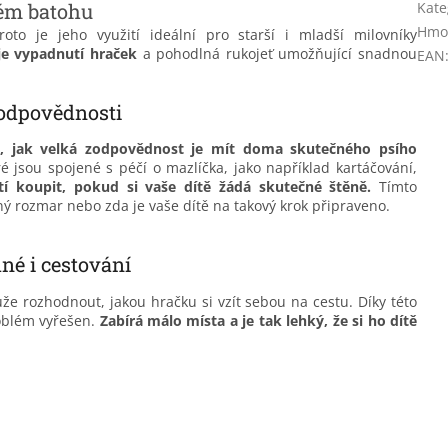
kém batohu
Kate
Hmo
roto je jeho využití ideální pro starší i mladší milovníky
je vypadnutí hraček
a pohodlná rukojeť umožňující snadnou
EAN
zodpovědnosti
i, jak velká zodpovědnost je mít doma skutečného psího
é jsou spojené s péčí o mazlíčka, jako například kartáčování,
tí koupit, pokud si vaše dítě žádá skutečné štěně.
Tímto
ý rozmar nebo zda je vaše dítě na takový krok připraveno.
né i cestování
ůže rozhodnout, jakou hračku si vzít sebou na cestu.
Díky této
oblém vyřešen.
Zabírá málo místa a je tak lehký, že si ho dítě