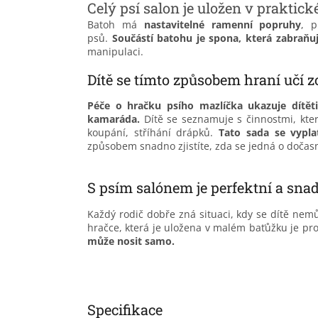
Celý psí salon je uložen v praktic
Batoh má
nastavitelné ramenní popruhy
, p
psů.
Součástí batohu je spona, která zabraňu
manipulaci.
Dítě se tímto způsobem hraní učí 
Péče o hračku psího mazlíčka ukazuje dítět
kamaráda.
Dítě se seznamuje s činnostmi, kter
koupání, stříhání drápků.
Tato sada se vypla
způsobem snadno zjistíte, zda se jedná o dočasn
S psím salónem je perfektní a snad
Každý rodič dobře zná situaci, kdy se dítě nem
hračce, která je uložena v malém baťůžku je pr
může nosit samo
.
Specifikace