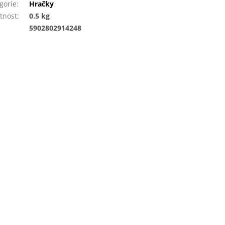
gorie
:
Hračky
tnost
:
0.5 kg
:
5902802914248