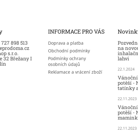
y
INFORMACE PRO VÁS
Novink
0 727 898 513
Pozvedně
Doprava a platba
eprodoma.cz
na novo
Obchodní podmínky
op s.r.o.
inhalač
e 32 Břežany I
lahvi
Podmínky ochrany
lín
osobních údajů
22.1.2024
Reklamace a vrácení zboží
Vánoční 
potěší -
tatínky 
22.11.2023
Vánoční 
potěší - 
maminky
22.11.2023