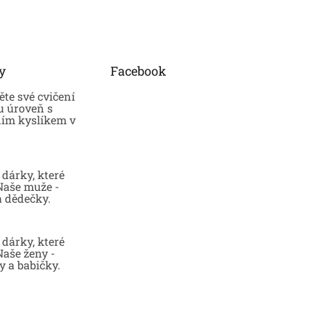
y
Facebook
te své cvičení
u úroveň s
ním kyslíkem v
dárky, které
 Naše muže -
a dědečky.
dárky, které
Naše ženy -
 a babičky.