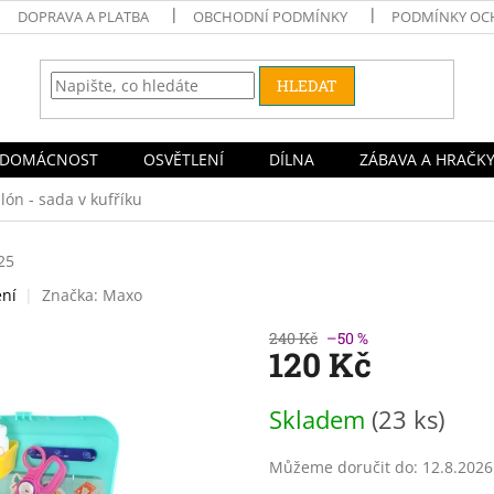
DOPRAVA A PLATBA
OBCHODNÍ PODMÍNKY
PODMÍNKY OC
HLEDAT
DOMÁCNOST
OSVĚTLENÍ
DÍLNA
ZÁBAVA A HRAČK
alón - sada v kufříku
25
ení
Značka:
Maxo
240 Kč
–50 %
120 Kč
Měrná
Skladem
(23 ks)
cena:
Můžeme doručit do:
12.8.2026