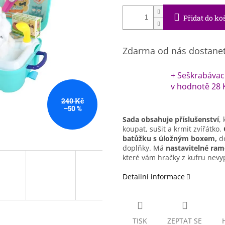
Přidat do ko
Zdarma od nás dostane
+ Seškrabávac
v hodnotě 28 
240 Kč
–50 %
Sada obsahuje příslušenství
,
koupat, sušit a krmit zvířátko.
batůžku
s úložným boxem,
do
doplňky. Má
nastavitelné ra
které vám hračky z kufru nev
Detailní informace
TISK
ZEPTAT SE