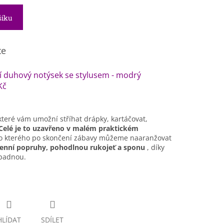
šíku
te
í duhový notýsek se stylusem - modrý
Kč
 které vám umožní stříhat drápky, kartáčovat,
Celé je to uzavřeno v malém praktickém
 kterého po skončení zábavy můžeme naaranžovat
menní popruhy, pohodlnou rukojeť a sponu
, díky
ypadnou.
HLÍDAT
SDÍLET