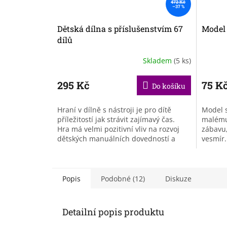
472 Kč
–37 %
Dětská dílna s příslušenstvím 67
Model 
dílů
Skladem
(5 ks)
295 Kč
75 K
Do košíku
Hraní v dílně s nástroji je pro dítě
Model s
příležitostí jak strávit zajímavý čas.
malému 
Hra má velmi pozitivní vliv na rozvoj
zábavu
dětských manuálních dovedností a
vesmír.
skvěle cvičí malé ruce.
podobu 
je...
Popis
Podobné (12)
Diskuze
Detailní popis produktu