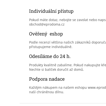
Individuální přístup
Pokud máte dotaz, nebojte se zavolat nebo nap
obchod@eprodoma.cz
Ověřený eshop
Podle recenzí většina našich zákazníků doporu
přistupujeme individuálně.
Odesíláme do 24 h.
Produkty kvalitně zabalíme. Pokud nakupujte kř
Nechte si balíček doručit až domů.
Podpora nadace
Každým nákupem na našem eshopu www.eprodoma
naší chráněnou dílnu.
Z