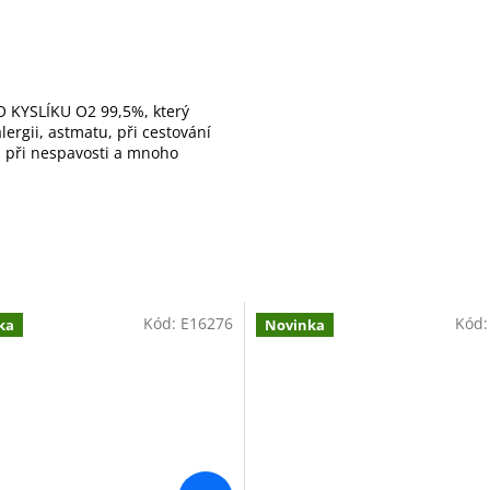
 KYSLÍKU O2 99,5%, který
ergii, astmatu, při cestování
), při nespavosti a mnoho
Kód:
E16276
Kód
ka
Novinka