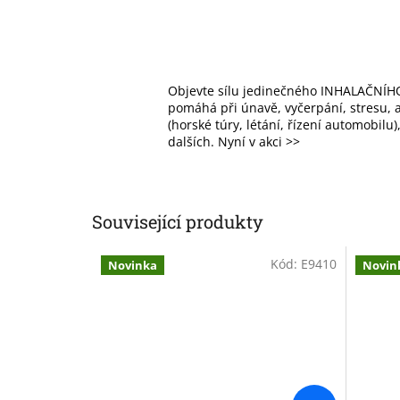
Objevte sílu jedinečného INHALAČNÍHO
pomáhá při únavě, vyčerpání, stresu, al
(horské túry, létání, řízení automobilu
dalších. Nyní v akci >>
Související produkty
Kód:
E9410
Novinka
Novin