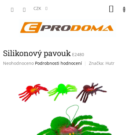
Přejít
NÁKU
na
CZK
obsah
KOŠÍK
Silikonový pavouk
E2480
Průměrné
Neohodnoceno
Podrobnosti hodnocení
Značka:
Hutr
hodnocení
produktu
je
0,0
z
5
hvězdiček.