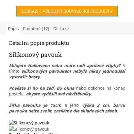
hospodářská zvířata,
ZOBRAZIT VŠECHNY SOUVISEJÍCÍ PRODUKTY
sklápěcího...
Popis
Podobné (12)
Diskuze
Detailní popis produktu
Silikonový pavouk
Milujete Halloween nebo máte radí aprílové vtípky?
S
tímto
silikonovým pavoukem
nebylo nikdy jednodušší
vystrašit hosty.
Pověste si ho na zeď, do okna
nebo dokonce na konec
postele,
abyste vyděsili své návštěvníky.
Šířka pavouka je 15cm
a jeho
výška 2 cm
,
barvu
pavouka nelze zvolit, zasíláme dle skladových zásob.