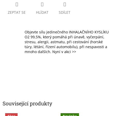
ZEPTAT SE
HLÍDAT
SDÍLET
Objevte sílu jedinečného INHALAČNÍHO KYSLÍKU
O2 99,5%, který pomáhá při únavě, vyčerpání,
stresu, alergii, astmatu, při cestování (horské
túry, létání, řízení automobilu), při nespavosti a
mnoho dalších. Nyní v akci >>
Související produkty
Akce
Novinka