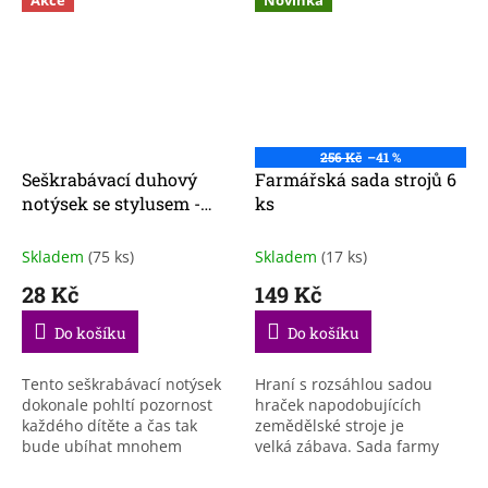
256 Kč
–41 %
Seškrabávací duhový
Farmářská sada strojů 6
notýsek se stylusem -
ks
modrý
Skladem
(75 ks)
Skladem
(17 ks)
28 Kč
149 Kč
Do košíku
Do košíku
Tento seškrabávací notýsek
Hraní s rozsáhlou sadou
dokonale pohltí pozornost
hraček napodobujících
každého dítěte a čas tak
zemědělské stroje je
bude ubíhat mnohem
velká zábava. Sada farmy
rychleji!
obsahuje 6 strojů, včetně: 2
traktorů, přívěsu pro