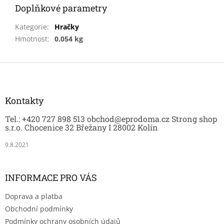
Doplňkové parametry
Kategorie
:
Hračky
Hmotnost
:
0.054 kg
Z
á
p
a
Kontakty
t
Tel.: +420 727 898 513 obchod@eprodoma.cz Strong shop
í
s.r.o. Chocenice 32 Břežany I 28002 Kolín
9.8.2021
INFORMACE PRO VÁS
Doprava a platba
Obchodní podmínky
Podmínky ochrany osobních údajů