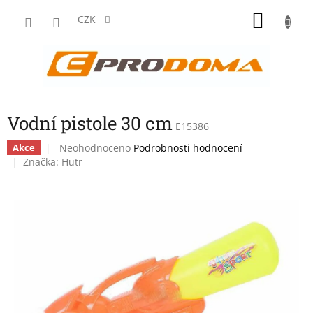
Přejít
NÁKU
na
CZK
obsah
KOŠÍK
Vodní pistole 30 cm
E15386
Průměrné
Neohodnoceno
Podrobnosti hodnocení
Akce
hodnocení
Značka:
Hutr
produktu
je
0,0
z
5
hvězdiček.