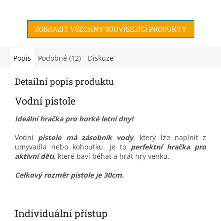
fantazii a vyškrábáním
to uzavřeno v malém
obrázku se objeví krásná
praktickém batůžku s
kresba duhových barev.
úložným boxem, do...
ZOBRAZIT VŠECHNY SOUVISEJÍCÍ PRODUKTY
Vaše...
Popis
Podobné (12)
Diskuze
Detailní popis produktu
Vodní pistole
Ideální hračka pro horké letní dny!
Vodní
pistole má zásobník vody
, který lze naplnit z
umyvadla nebo kohoutku. Je to
perfektní hračka pro
aktivní děti
, které baví běhat a hrát hry venku.
Celkový rozměr pistole je 30cm.
Individuální přístup