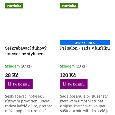
Novinka
Novinka
240 Kč
–50 %
Seškrabávací duhový
Psí salón - sada v kufříku
notýsek se stylusem -
růžový
Skladem
(97 ks)
Skladem
(23 ks)
28 Kč
120 Kč
Do košíku
Do košíku
Seškrabávací notýsek v
Sada obsahuje příslušenství,
růžovém provedení udělá
které vám umožní stříhat
radost každé dívce, protože
drápky, kartáčovat, koupat,
může popustit uzdu své
sušit a krmit zvířátko. Celé je