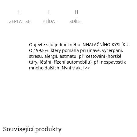
ZEPTAT SE
HLÍDAT
SDÍLET
Objevte sílu jedinečného INHALAČNÍHO KYSLÍKU
O2 99,5%, který pomáhá při únavě, vyčerpání,
stresu, alergii, astmatu, při cestování (horské
túry, létání, řízení automobilu), při nespavosti a
mnoho dalších. Nyní v akci >>
Související produkty