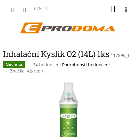
Přejít
NÁKU
na
CZK
obsah
KOŠÍK
Inhalační Kyslík O2 (14L) 1ks
117896_1
Průměrné
34 hodnocení
Podrobnosti hodnocení
Novinka
hodnocení
Značka:
Atgreen
produktu
je
3,9
z
5
hvězdiček.