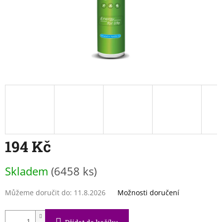
194 Kč
Měrná
Skladem
(6458 ks)
cena:
Můžeme doručit do:
11.8.2026
Možnosti doručení