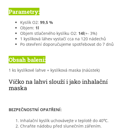
Parametry:
Kyslík O2:
9
9,5 %
Objem:
1l
Objem stlačeného kyslíku O2:
14l
(+- 3%)
1 kyslíková láhev vystačí cca na 120 nádechů
Po otevření doporučujeme spotřebovat do 7 dnů
Obsah balení:
1 ks kyslíkové lahve + kyslíková maska (náústek)
Víčko na lahvi slouží i jako inhalační
maska
BEZPEČNOSTNÍ OPATŘENÍ:
Inhalační kyslík uchovávejte v teplotě do 40℃.
Chraňte nádobu před slunečním zářením.