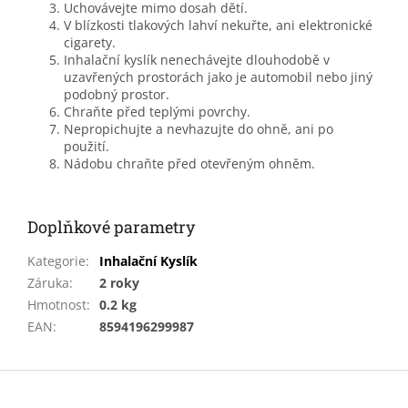
Uchovávejte mimo dosah dětí.
V blízkosti tlakových lahví nekuřte, ani elektronické
cigarety.
Inhalační kyslík nenechávejte dlouhodobě v
uzavřených prostorách jako je automobil nebo jiný
podobný prostor.
Chraňte před teplými povrchy.
Nepropichujte a nevhazujte do ohně, ani po
použití.
Nádobu chraňte před otevřeným ohněm.
Doplňkové parametry
Kategorie
:
Inhalační Kyslík
Záruka
:
2 roky
Hmotnost
:
0.2 kg
EAN
:
8594196299987
Z
á