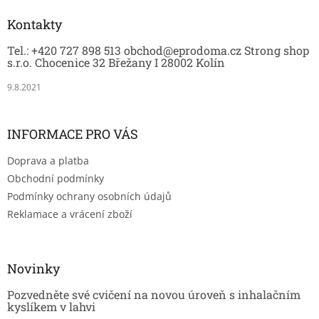
p
a
Kontakty
t
Tel.: +420 727 898 513 obchod@eprodoma.cz Strong shop
í
s.r.o. Chocenice 32 Břežany I 28002 Kolín
9.8.2021
INFORMACE PRO VÁS
Doprava a platba
Obchodní podmínky
Podmínky ochrany osobních údajů
Reklamace a vrácení zboží
Novinky
Pozvedněte své cvičení na novou úroveň s inhalačním
kyslíkem v lahvi