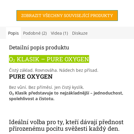
kyslíku ATgreen je pro vás ta
pravá? Testovací...
ZOBRAZIT VŠECHNY SOUVISEJÍCÍ PRODUKTY
Popis
Podobné (2)
Videa (1)
Diskuze
Detailní popis produktu
O₂ KLASIK – PURE OXYGEN
Čistý základ. Rovnováha. Nádech bez přísad.
PURE OXYGEN
Bez vůní. Bez příměsí. Jen čistý kyslík.
O₂ Klasik představuje to nejzákladnější – jednoduchost,
spolehlivost a čistotu.
Ideální volba pro ty, kteří dávají přednost
přirozenému pocitu svěžesti každý den.