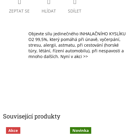
ZEPTAT SE
HLÍDAT
SDÍLET
Objevte sílu jedinečného INHALAČNÍHO KYSLÍKU
O2 99,5%, který pomáhá při únavě, vyčerpání,
stresu, alergii, astmatu, při cestování (horské
túry, létání, řízení automobilu), při nespavosti a
mnoho dalších. Nyní v akci >>
Související produkty
Akce
Novinka