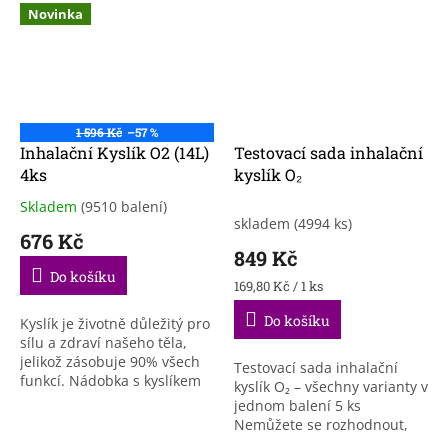
Novinka
1 596 Kč
–57 %
Inhalační Kyslík O2 (14L)
Testovací sada inhalační
4ks
kyslík O₂
Skladem
(9510 balení)
Průměrné
skladem
(4994 ks)
hodnocení
676 Kč
produktu
849 Kč
je
Do košíku
3,8
Měrná
169,80 Kč / 1 ks
cena:
z
Do košíku
5
Kyslík je životně důležitý pro
hvězdiček.
sílu a zdraví našeho těla,
jelikož zásobuje 90% všech
Testovací sada inhalační
funkcí. Nádobka s kyslíkem
kyslík O₂ – všechny varianty v
je velmi lehká. Jedná se o 14
jednom balení 5 ks
litrů stlačeného kyslíku,...
Nemůžete se rozhodnout,
která varianta inhalačního