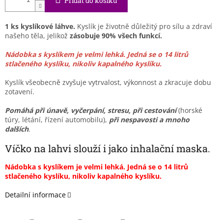
Přidat do košíku
1 ks kyslíkové láhve.
Kyslík
je životně důležitý pro sílu a zdraví
našeho těla, jelikož
zásobuje 90% všech funkcí.
Nádobka s kyslíkem je velmi lehká. Jedná se o 14 litrů
stlačeného kyslíku, nikoliv kapalného kyslíku.
Kyslík všeobecně zvyšuje vytrvalost, výkonnost a zkracuje dobu
zotavení.
Pomáhá při únavě, vyčerpání, stresu, při cestování
(horské
túry, létání, řízení automobilu),
při nespavosti a mnoho
dalších
.
Víčko na lahvi slouží i jako inhalační maska.
Nádobka s kyslíkem je velmi lehká. Jedná se o 14 litrů
stlačeného kyslíku, nikoliv kapalného kyslíku.
Detailní informace