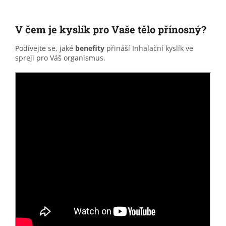
V čem je kyslík pro Vaše tělo přínosný?
Podívejte se, jaké
benefity
přináší Inhalační kyslík ve
spreji pro Váš organismus.