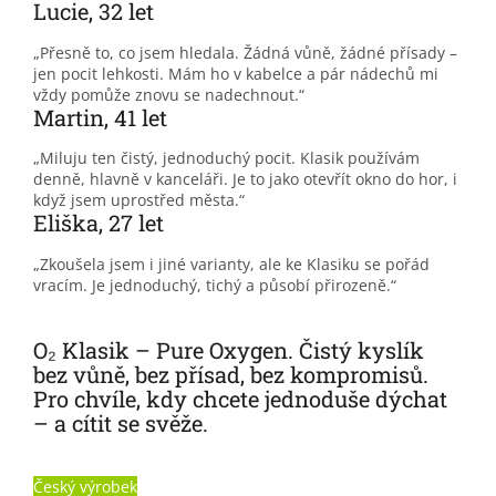
Lucie, 32 let
„Přesně to, co jsem hledala. Žádná vůně, žádné přísady –
jen pocit lehkosti. Mám ho v kabelce a pár nádechů mi
vždy pomůže znovu se nadechnout.“
Martin, 41 let
„Miluju ten čistý, jednoduchý pocit. Klasik používám
denně, hlavně v kanceláři. Je to jako otevřít okno do hor, i
když jsem uprostřed města.“
Eliška, 27 let
„Zkoušela jsem i jiné varianty, ale ke Klasiku se pořád
vracím. Je jednoduchý, tichý a působí přirozeně.“
O₂ Klasik – Pure Oxygen. Čistý kyslík
bez vůně, bez přísad, bez kompromisů.
Pro chvíle, kdy chcete jednoduše dýchat
– a cítit se svěže.
Český výrobek