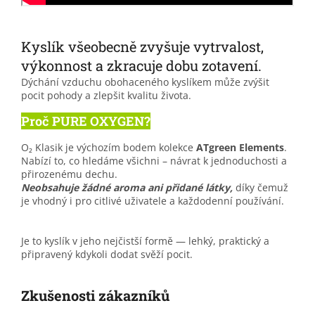
Kyslík všeobecně zvyšuje vytrvalost,
výkonnost a zkracuje dobu zotavení.
Dýchání vzduchu obohaceného kyslíkem může zvýšit
pocit pohody a zlepšit kvalitu života.
Proč PURE OXYGEN?
O₂ Klasik je výchozím bodem kolekce
ATgreen Elements
.
Nabízí to, co hledáme všichni – návrat k jednoduchosti a
přirozenému dechu.
Neobsahuje žádné aroma ani přidané látky,
díky čemuž
je vhodný i pro citlivé uživatele a každodenní používání.
Je to kyslík v jeho nejčistší formě — lehký, praktický a
připravený kdykoli dodat svěží pocit.
Zkušenosti zákazníků