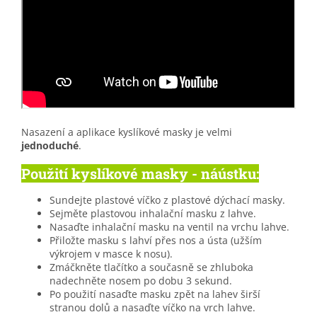
Nasazení a aplikace kyslíkové masky je velmi
jednoduché
.
Použití kyslíkové masky - náústku:
Sundejte plastové víčko z plastové dýchací masky.
Sejměte plastovou inhalační masku z lahve.
Nasaďte inhalační masku na ventil na vrchu lahve.
Přiložte masku s lahví přes nos a ústa (užším
výkrojem v masce k nosu).
Zmáčkněte tlačítko a současně se zhluboka
nadechněte nosem po dobu 3 sekund.
Po použití nasaďte masku zpět na lahev širší
stranou dolů a nasaďte víčko na vrch lahve.