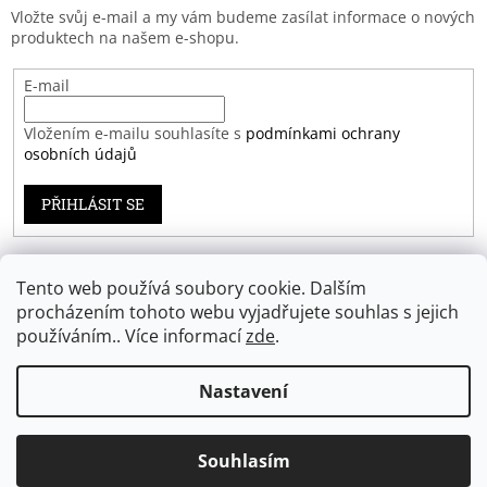
Vložte svůj e-mail a my vám budeme zasílat informace o nových
produktech na našem e-shopu.
E-mail
Vložením e-mailu souhlasíte s
podmínkami ochrany
osobních údajů
PŘIHLÁSIT SE
Tento web používá soubory cookie. Dalším
Záruka spokojenosti
procházením tohoto webu vyjadřujete souhlas s jejich
používáním.. Více informací
zde
.
Nastavení
Vytvořil Shoptet
Souhlasím
Copyright 2026
Eprodoma.cz
. Všechna práva vyhrazena.