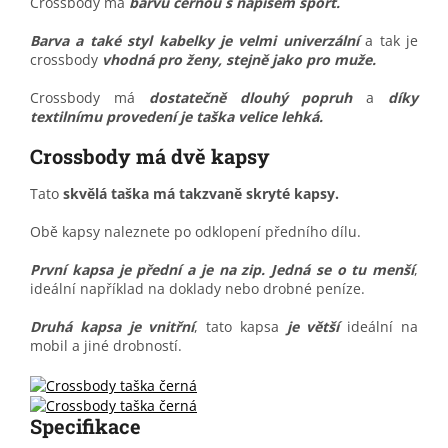
Crossbody má
barvu černou s nápisem sport.
Barva a také styl kabelky je velmi univerzální
a tak je
crossbody
vhodná pro ženy, stejně jako pro muže.
Crossbody má
dostatečně dlouhý popruh
a
díky
textilnímu provedení je taška velice lehká.
Crossbody má dvě kapsy
Tato
skvělá taška má takzvaně skryté kapsy.
Obě kapsy naleznete po odklopení předního dílu.
První kapsa je přední a je na zip.
Jedná se o tu menší
,
ideální například na doklady nebo drobné peníze.
Druhá kapsa je vnitřní
, tato kapsa
je větší
ideální na
mobil a jiné drobností.
Specifikace