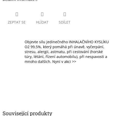
ZEPTAT SE
HLÍDAT
SDÍLET
Objevte sílu jedinečného INHALAČNÍHO KYSLÍKU
O2 99,5%, který pomáhá při únavě, vyčerpání,
stresu, alergii, astmatu, při cestování (horské
túry, létání, řízení automobilu), při nespavosti a
mnoho dalších. Nyní v akci >>
Související produkty