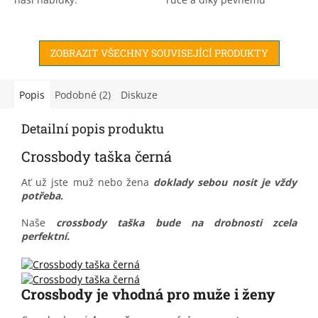
silikonu drží neustále svůj
tvar. Zavírá se na zip.
Přejeme hezké nošení.
ZOBRAZIT VŠECHNY SOUVISEJÍCÍ PRODUKTY
Popis
Podobné (2)
Diskuze
Detailní popis produktu
Crossbody taška černá
Ať už jste muž nebo žena
doklady sebou nosit je vždy
potřeba.
Naše
crossbody taška bude na drobnosti zcela
perfektní.
Crossbody je vhodná pro muže i ženy