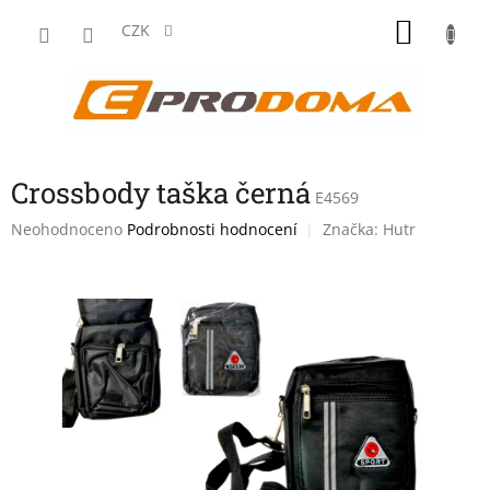
Přejít
NÁKU
na
CZK
obsah
KOŠÍK
Crossbody taška černá
E4569
Průměrné
Neohodnoceno
Podrobnosti hodnocení
Značka:
Hutr
hodnocení
produktu
je
0,0
z
5
hvězdiček.