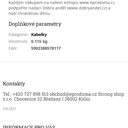
Každým nákupem na našem eshopu www.eprodoma.cz
podpoříte nadaci Dobrý anděl (www.dobryandel.cz) a
naší chráněnou dílnu.
Doplňkové parametry
Kategorie
:
Kabelky
Hmotnost
:
0.115 kg
EAN
:
5902388578117
Z
á
p
a
Kontakty
t
Tel.: +420 727 898 513 obchod@eprodoma.cz Strong shop
í
s.r.o. Chocenice 32 Břežany I 28002 Kolín
9.8.2021
INFORMACE PRO VÁS