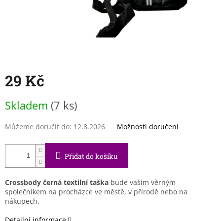
29 Kč
Měrná
Skladem
(7 ks)
cena:
Můžeme doručit do:
12.8.2026
Možnosti doručení
Přidat do košíku
Crossbody černá textilní taška
bude vaším věrným
společníkem na procházce ve městě, v přírodě nebo na
nákupech.
Detailní informace