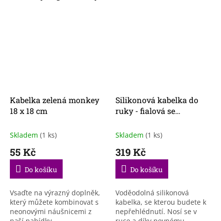
Kabelka zelená monkey
Silikonová kabelka do
18 x 18 cm
ruky - fialová se
třpytkami
Skladem
(1 ks)
Skladem
(1 ks)
55 Kč
319 Kč
Do košíku
Do košíku
Vsaďte na výrazný doplněk,
Voděodolná silikonová
který můžete kombinovat s
kabelka, se kterou budete k
neonovými náušnicemi z
nepřehlédnutí. Nosí se v
naší nabídky.
ruce a díky pevnému