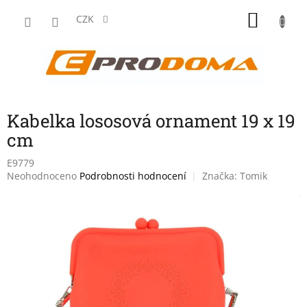
Přejít
NÁKU
na
CZK
obsah
KOŠÍK
Kabelka lososová ornament 19 x 19
cm
E9779
Průměrné
Neohodnoceno
Podrobnosti hodnocení
Značka:
Tomik
hodnocení
produktu
je
0,0
z
5
hvězdiček.