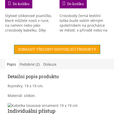
Do košíku
Do košíku
Stylové silikonové psaníčko,
Crossbody černá textilní
které můžete nosit v ruce,
taška bude vaším věrným
na rameni nebo jako
společníkem na procházce
crossbody kabelku. Díky
ve městě, v přírodě nebo na
pevnému silikonu, ze
nákupech.
kterého je kabelka vyrobena,
je její předností...
ZOBRAZIT VŠECHNY SOUVISEJÍCÍ PRODUKTY
Popis
Podobné (2)
Diskuze
Detailní popis produktu
Rozměry: 19 x 19 cm.
Materiál: silikon.
Individuální přístup