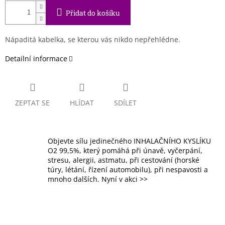
Přidat do košíku
Nápaditá kabelka, se kterou vás nikdo nepřehlédne.
Detailní informace
ZEPTAT SE
HLÍDAT
SDÍLET
Objevte sílu jedinečného INHALAČNÍHO KYSLÍKU
O2 99,5%, který pomáhá při únavě, vyčerpání,
stresu, alergii, astmatu, při cestování (horské
túry, létání, řízení automobilu), při nespavosti a
mnoho dalších. Nyní v akci >>