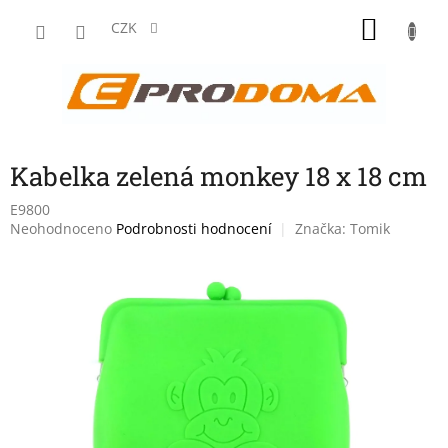
Přejít
NÁKU
na
CZK
obsah
KOŠÍK
Kabelka zelená monkey 18 x 18 cm
E9800
Průměrné
Neohodnoceno
Podrobnosti hodnocení
Značka:
Tomik
hodnocení
produktu
je
0,0
z
5
hvězdiček.