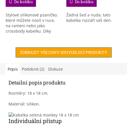
Do košíku
Do košíku
Stylové silikonové psaníčko,
Žádná šeď a nuda, tato
které můžete nosit v ruce,
kabelka rozzáří váš den.
na rameni nebo jako
crossbody kabelku. Díky
pevnému silikonu, ze
kterého je kabelka vyrobena,
je její předností...
ZOBRAZIT VŠECHNY SOUVISEJÍCÍ PRODUKTY
Popis
Podobné (2)
Diskuze
Detailní popis produktu
Rozměry: 18 x 18 cm.
Materiál: silikon.
Individuální přístup