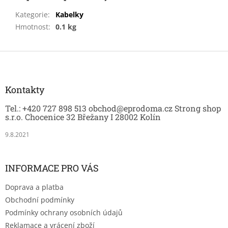
Kategorie
:
Kabelky
Hmotnost
:
0.1 kg
Z
á
p
a
Kontakty
t
Tel.: +420 727 898 513 obchod@eprodoma.cz Strong shop
í
s.r.o. Chocenice 32 Břežany I 28002 Kolín
9.8.2021
INFORMACE PRO VÁS
Doprava a platba
Obchodní podmínky
Podmínky ochrany osobních údajů
Reklamace a vrácení zboží