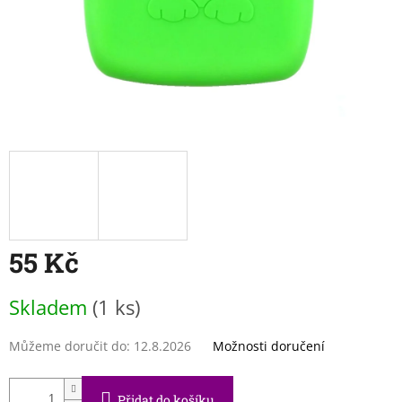
55 Kč
Měrná
Skladem
(1 ks)
cena:
Můžeme doručit do:
12.8.2026
Možnosti doručení
Přidat do košíku