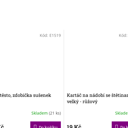
Kód:
E1519
Kód
 těsto, zdobička sušenek
Kartáč na nádobí se štětina
velký - růžový
Skladem
(21 ks)
Sklad
Kč
19 Kč
Do košíku
Do 