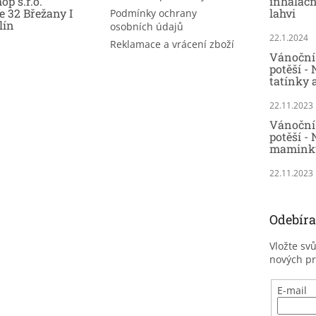
op s.r.o.
inhalač
e 32 Břežany I
lahvi
Podmínky ochrany
lín
osobních údajů
22.1.2024
Reklamace a vrácení zboží
Vánoční 
potěší -
tatínky 
22.11.2023
Vánoční 
potěší - 
maminky
22.11.2023
Odebíra
Vložte sv
nových p
E-mail