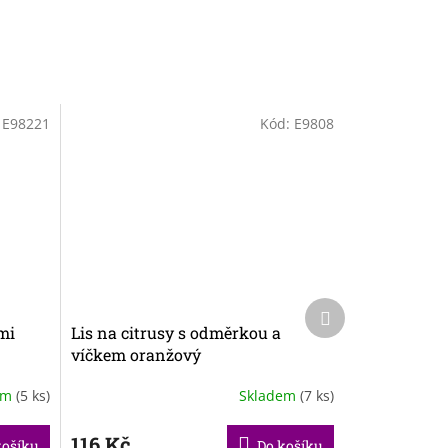
:
E98221
Kód:
E9808
Další
produkt
mi
Lis na citrusy s odměrkou a
víčkem oranžový
em
(5 ks)
Skladem
(7 ks)
116 Kč
košíku
Do košíku