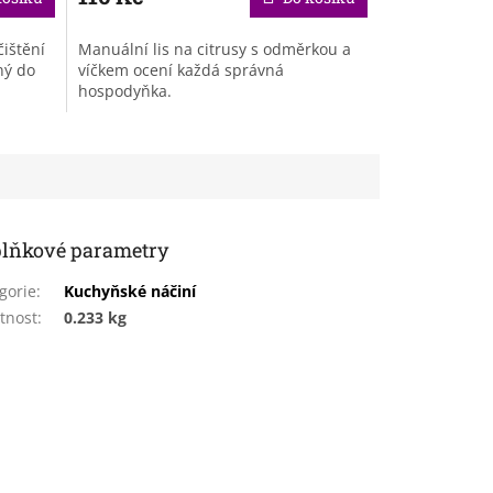
ištění
Manuální lis na citrusy s odměrkou a
ný do
víčkem ocení každá správná
hospodyňka.
lňkové parametry
gorie
:
Kuchyňské náčiní
tnost
:
0.233 kg