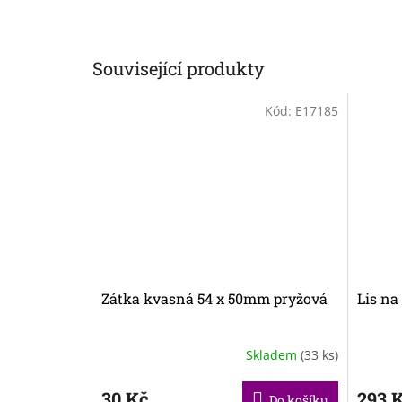
Související produkty
Kód:
E17185
Zátka kvasná 54 x 50mm pryžová
Lis na
Skladem
(33 ks)
30 Kč
293 
Do košíku