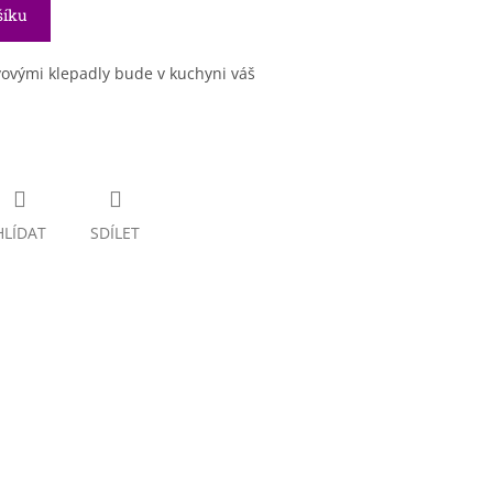
šíku
ovými klepadly bude v kuchyni váš
HLÍDAT
SDÍLET