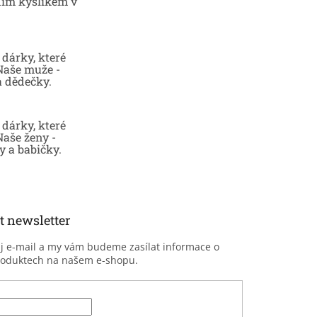
ním kyslíkem v
dárky, které
 Naše muže -
a dědečky.
dárky, které
Naše ženy -
 a babičky.
t newsletter
ůj e-mail a my vám budeme zasílat informace o
roduktech na našem e-shopu.