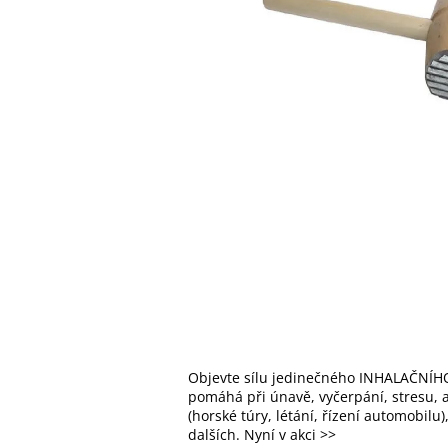
Objevte sílu jedinečného INHALAČNÍHO
pomáhá při únavě, vyčerpání, stresu, al
(horské túry, létání, řízení automobilu
dalších. Nyní v akci >>