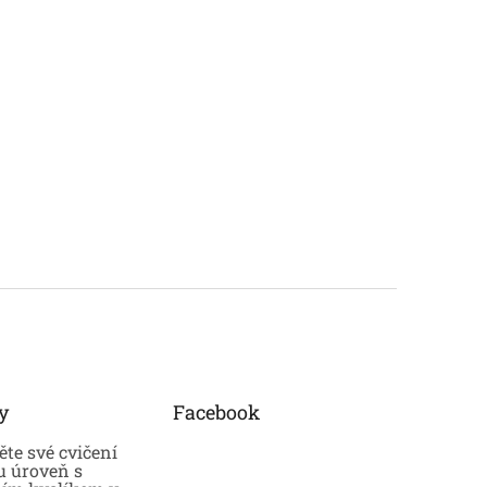
y
Facebook
te své cvičení
u úroveň s