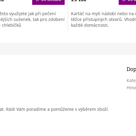
těsto využijete jak při pečení
Kartáč na mytí nádobí nebo na č
ějších sušenek, tak pro zdobení
těžce přístupných otvorů. Vhod
i chlebíčků
každé domácnosti.
Dop
Kate
Hmo
sat. Rádi Vám poradíme a pomůžeme s výběrem zboží.