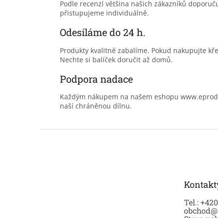
Podle recenzí většina našich zákazníků doporu
přistupujeme individuálně.
Odesíláme do 24 h.
Produkty kvalitně zabalíme. Pokud nakupujte kř
Nechte si balíček doručit až domů.
Podpora nadace
Každým nákupem na našem eshopu www.eprodoma
naší chráněnou dílnu.
Z
á
p
a
t
Kontakt
í
Tel.: +42
obchod@