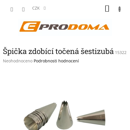
Přejít
NÁKU
na
CZK
obsah
KOŠÍK
Špička zdobící točená šestizubá
15322
Průměrné
Neohodnoceno
Podrobnosti hodnocení
hodnocení
produktu
je
0,0
z
5
hvězdiček.