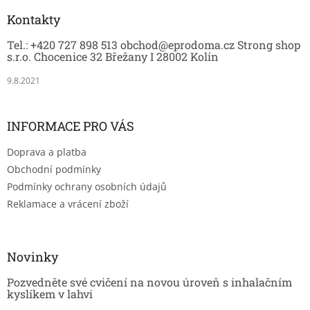
p
a
Kontakty
t
Tel.: +420 727 898 513 obchod@eprodoma.cz Strong shop
í
s.r.o. Chocenice 32 Břežany I 28002 Kolín
9.8.2021
INFORMACE PRO VÁS
Doprava a platba
Obchodní podmínky
Podmínky ochrany osobních údajů
Reklamace a vrácení zboží
Novinky
Pozvedněte své cvičení na novou úroveň s inhalačním
kyslíkem v lahvi