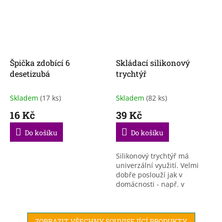
Špička zdobící 6
Skládací silikonový
desetizubá
trychtýř
Skladem
(17 ks)
Skladem
(82 ks)
16 Kč
39 Kč
Do košíku
Do košíku
Silikonový trychtýř má
univerzální využití. Velmi
dobře poslouží jak v
domácnosti - např. v
kuchyni, v koupelně, ale i v
garáži. Vyznačuje se
odolností proti: vysokým...
ZOBRAZIT VŠECHNY SOUVISEJÍCÍ PRODUKTY