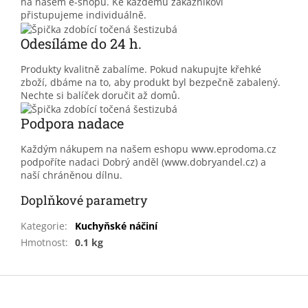
na našem e-shopu. Ke každému zákazníkovi
přistupujeme individuálně.
Odesíláme do 24 h.
Produkty kvalitně zabalíme. Pokud nakupujte křehké
zboží, dbáme na to, aby produkt byl bezpečně zabalený.
Nechte si balíček doručit až domů.
Podpora nadace
Každým nákupem na našem eshopu www.eprodoma.cz
podpoříte nadaci Dobrý anděl (www.dobryandel.cz) a
naší chráněnou dílnu.
Doplňkové parametry
Kategorie
:
Kuchyňské náčiní
Hmotnost
:
0.1 kg
Z
á