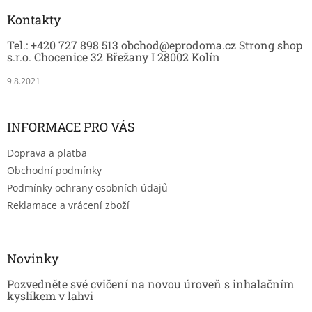
p
a
Kontakty
t
Tel.: +420 727 898 513 obchod@eprodoma.cz Strong shop
í
s.r.o. Chocenice 32 Břežany I 28002 Kolín
9.8.2021
INFORMACE PRO VÁS
Doprava a platba
Obchodní podmínky
Podmínky ochrany osobních údajů
Reklamace a vrácení zboží
Novinky
Pozvedněte své cvičení na novou úroveň s inhalačním
kyslíkem v lahvi