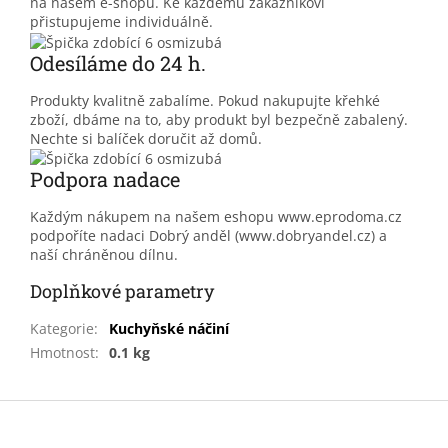
na našem e-shopu. Ke každému zákazníkovi
přistupujeme individuálně.
Odesíláme do 24 h.
Produkty kvalitně zabalíme. Pokud nakupujte křehké
zboží, dbáme na to, aby produkt byl bezpečně zabalený.
Nechte si balíček doručit až domů.
Podpora nadace
Každým nákupem na našem eshopu www.eprodoma.cz
podpoříte nadaci Dobrý anděl (www.dobryandel.cz) a
naší chráněnou dílnu.
Doplňkové parametry
Kategorie
:
Kuchyňské náčiní
Hmotnost
:
0.1 kg
Z
á