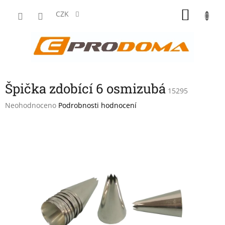
Přejít
NÁKU
na
CZK
obsah
KOŠÍK
Špička zdobící 6 osmizubá
15295
Průměrné
Neohodnoceno
Podrobnosti hodnocení
hodnocení
produktu
je
0,0
z
5
hvězdiček.