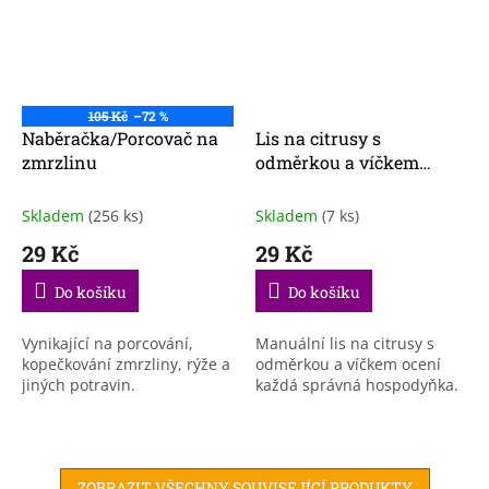
105 Kč
–72 %
Naběračka/Porcovač na
Lis na citrusy s
zmrzlinu
odměrkou a víčkem
zelený
Skladem
(256 ks)
Skladem
(7 ks)
29 Kč
29 Kč
Do košíku
Do košíku
Vynikající na porcování,
Manuální lis na citrusy s
kopečkování zmrzliny, rýže a
odměrkou a víčkem ocení
jiných potravin.
každá správná hospodyňka.
ZOBRAZIT VŠECHNY SOUVISEJÍCÍ PRODUKTY