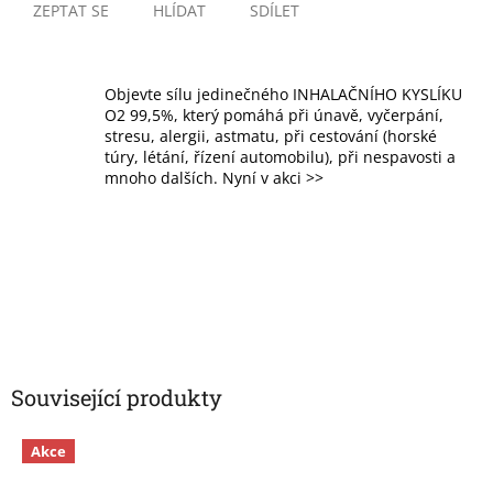
ZEPTAT SE
HLÍDAT
SDÍLET
Objevte sílu jedinečného INHALAČNÍHO KYSLÍKU
O2 99,5%, který pomáhá při únavě, vyčerpání,
stresu, alergii, astmatu, při cestování (horské
túry, létání, řízení automobilu), při nespavosti a
mnoho dalších. Nyní v akci >>
Související produkty
Akce