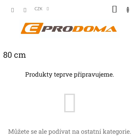
Přejít
NÁKU
na
CZK
obsah
KOŠÍK
80 cm
Produkty teprve připravujeme.
Můžete se ale podívat na ostatní kategorie.