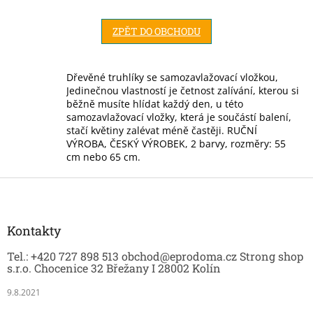
ZPĚT DO OBCHODU
Dřevěné truhlíky se samozavlažovací vložkou,
Jedinečnou vlastností je četnost zalívání, kterou si
běžně musíte hlídat každý den, u této
samozavlažovací vložky, která je součástí balení,
stačí květiny zalévat méně častěji. RUČNÍ
VÝROBA, ČESKÝ VÝROBEK, 2 barvy, rozměry: 55
cm nebo 65 cm.
Z
á
p
a
Kontakty
t
Tel.: +420 727 898 513 obchod@eprodoma.cz Strong shop
í
s.r.o. Chocenice 32 Břežany I 28002 Kolín
9.8.2021