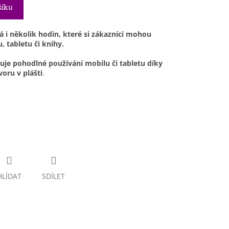
šíku
á i několik hodin, které si zákazníci mohou
 tabletu či knihy.
je pohodlné používání mobilu či tabletu díky
ru v plášti
.
HLÍDAT
SDÍLET