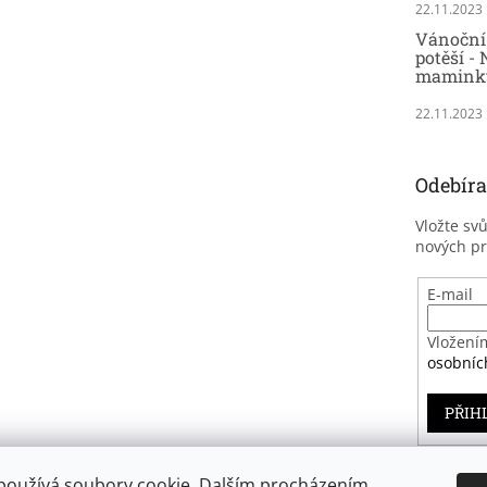
22.11.2023
Vánoční 
potěší - 
maminky
22.11.2023
Odebíra
Vložte sv
nových p
E-mail
Vložení
osobníc
PŘIH
používá soubory cookie. Dalším procházením