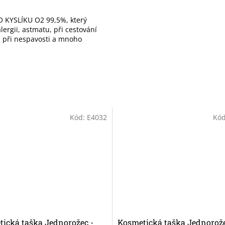
 KYSLÍKU O2 99,5%, který
ergii, astmatu, při cestování
), při nespavosti a mnoho
Kód:
E4032
Kó
ická taška Jednorožec -
Kosmetická taška Jednorože