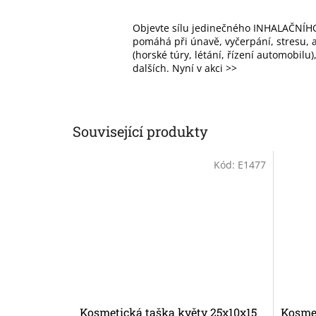
Objevte sílu jedinečného INHALAČNÍHO
pomáhá při únavě, vyčerpání, stresu, al
(horské túry, létání, řízení automobilu
dalších. Nyní v akci >>
Související produkty
Kód:
E1477
Kosmetická taška květy 25x10x15
Kosmet