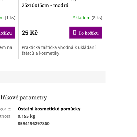
25x10x15cm - modrá
em
(1 ks)
Skladem
(8 ks)
25 Kč
košíku
Do košíku
cem na
Praktická taštička vhodná k ukládaní
štětců a kosmetiky.
lňkové parametry
gorie
:
Ostatní kosmetické pomůcky
tnost
:
0.155 kg
:
8594196297860