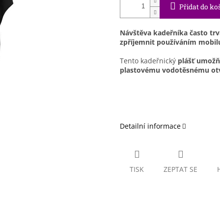
Přidat do ko
Návštěva kadeřníka často trv
zpříjemnit používáním mobilu,
Tento kadeřnický
plášť umožňu
plastovému vodotěsnému otvo
Detailní informace
TISK
ZEPTAT SE