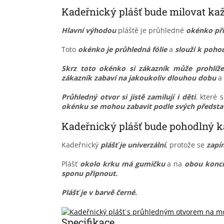
Kadeřnický plášť bude milovat ka
Hlavní výhodou
pláště je průhledné
okénko pří
Toto
okénko je průhledná fólie
a
slouží k pohod
Skrz toto okénko si zákazník může prohlížet
zákazník zabaví na jakoukoliv dlouhou dobu
a 
Průhledný otvor si jistě zamilují i děti
, které 
okénku se mohou zabavit podle svých předsta
Kadeřnický plášť bude pohodlný 
Kadeřnický
plášť je univerzální
, protože se
zapí
Plášť
okolo krku má gumičku
a na
obou koncí
sponu připnout.
Plášť je v barvě černé.
Specifikace