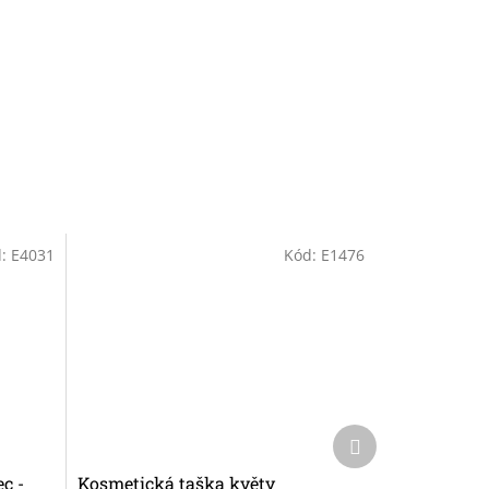
d:
E4031
Kód:
E1476
Další
produkt
c -
Kosmetická taška květy