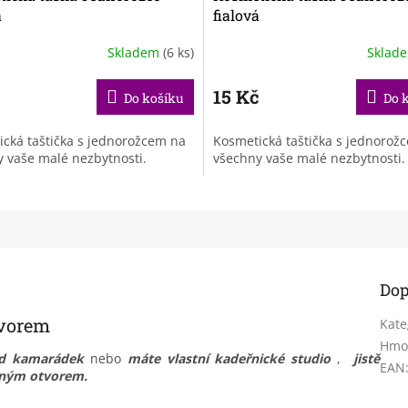
á
fialová
Skladem
(6 ks)
Sklad
č
15 Kč
Do košíku
Do 
cká taštička s jednorožcem na
Kosmetická taštička s jednorož
 vaše malé nezbytnosti.
všechny vaše malé nezbytnosti.
Dop
tvorem
Kate
Hmo
od kamarádek
nebo
máte vlastní kadeřnické studio
,
jistě
EAN
dným otvorem.