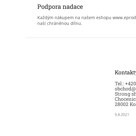
Podpora nadace
Každým nákupem na našem eshopu www.eprodoma
naší chráněnou dílnu.
Z
á
p
a
t
Kontakt
í
Tel.: +42
obchod@
Strong sh
Chocenic
28002 Ko
9.8.2021