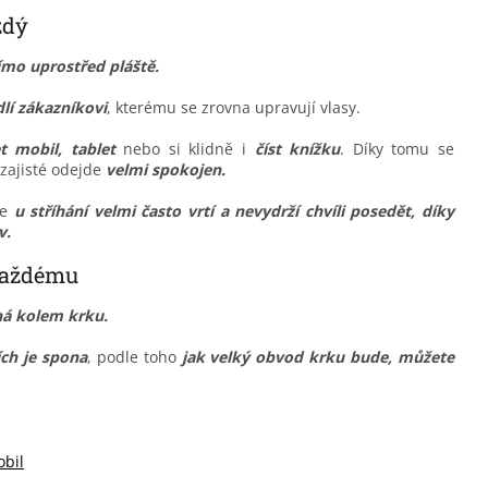
ždý
mo uprostřed pláště.
lí zákazníkovi
, kterému se zrovna upravují vlasy.
 mobil, tablet
nebo si klidně i
číst knížku
. Díky tomu se
zajisté odejde
velmi spokojen.
se
u stříhání velmi často vrtí a nevydrží chvíli posedět
, díky
v.
každému
ná kolem krku.
ch je spona
, podle toho
jak velký obvod krku bude, můžete