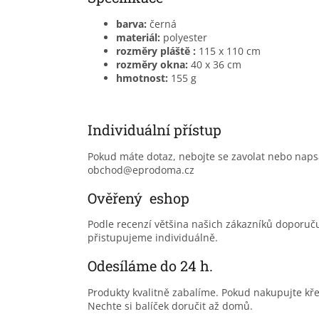
barva:
černá
materiál:
polyester
rozměry pláště :
115 x 110 cm
rozměry okna:
40 x 36 cm
hmotnost:
155 g
Individuální přístup
Pokud máte dotaz, nebojte se zavolat nebo nap
obchod@eprodoma.cz
Ověřený eshop
Podle recenzí většina našich zákazníků doporu
přistupujeme individuálně.
Odesíláme do 24 h.
Produkty kvalitně zabalíme. Pokud nakupujte kř
Nechte si balíček doručit až domů.