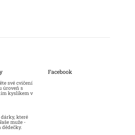
y
Facebook
te své cvičení
u úroveň s
ním kyslíkem v
dárky, které
 Naše muže -
a dědečky.