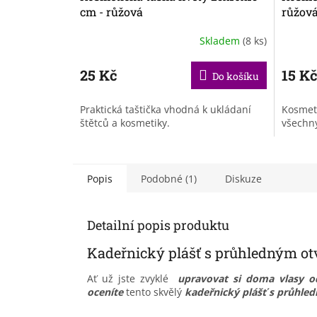
cm - růžová
růžov
Skladem
(8 ks)
25 Kč
15 K
Do košíku
Praktická taštička vhodná k ukládaní
Kosmeti
štětců a kosmetiky.
všechny
Popis
Podobné (1)
Diskuze
Detailní popis produktu
Kadeřnický plášť s průhledným o
Ať už jste zvyklé
upravovat si doma vlasy 
oceníte
tento skvělý
kadeřnický plášť s průhle