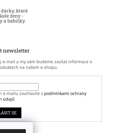
dárky, které
Naše ženy -
 a babičky.
t newsletter
ůj e-mail a my vám budeme zasílat informace o
roduktech na našem e-shopu.
m e-mailu souhlasíte s
podmínkami ochrany
h údajů
LÁSIT SE