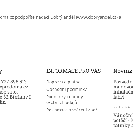
.cz podpoříte nadaci Dobrý anděl (www.dobryandel.cz) a
y
INFORMACE PRO VÁS
Novink
0 727 898 513
Pozvedně
Doprava a platba
eprodoma.cz
na novo
Obchodní podmínky
op s.r.o.
inhalač
e 32 Břežany I
lahvi
Podmínky ochrany
lín
osobních údajů
22.1.2024
Reklamace a vrácení zboží
Vánoční 
potěší -
tatínky 