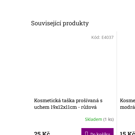
Související produkty
Kód:
E4037
Kosmetická taška prošívaná s
Kosmet
uchem 19x12x11cm - růžová
modrá
Skladem
(1 ks)
25 Kč
15 K
Do košíku