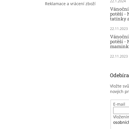
22.1.2024
Reklamace a vrácení zboží
Vánoční 
potěší -
tatínky 
22.11.2023
Vánoční 
potěší - 
maminky
22.11.2023
Odebíra
Vložte sv
nových p
E-mail
Vložení
osobníc