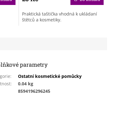
Praktická taštička vhodná k ukládaní
štětců a kosmetiky.
lňkové parametry
gorie
:
Ostatní kosmetické pomůcky
tnost
:
0.04 kg
:
8594196296245