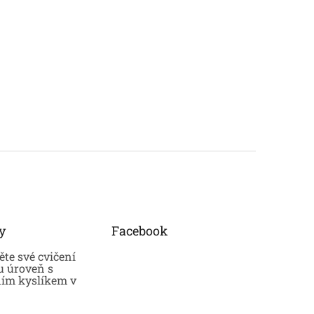
y
Facebook
te své cvičení
u úroveň s
ním kyslíkem v