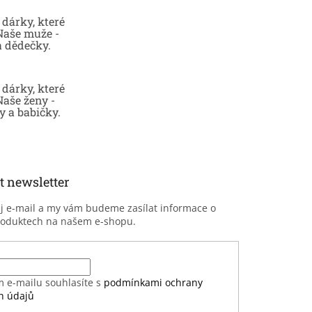
dárky, které
 Naše muže -
a dědečky.
dárky, které
Naše ženy -
 a babičky.
t newsletter
ůj e-mail a my vám budeme zasílat informace o
roduktech na našem e-shopu.
m e-mailu souhlasíte s
podmínkami ochrany
h údajů