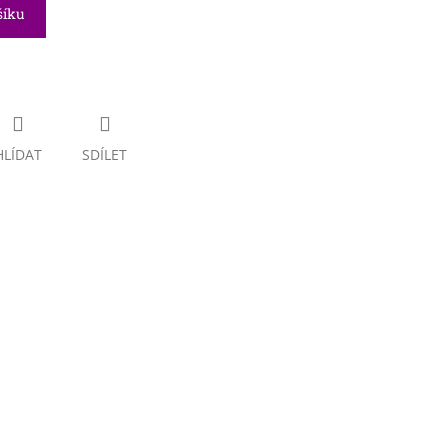
šíku
HLÍDAT
SDÍLET