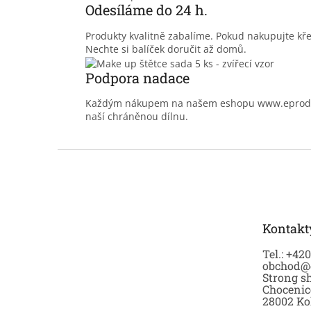
Odesíláme do 24 h.
Produkty kvalitně zabalíme. Pokud nakupujte kř
Nechte si balíček doručit až domů.
Podpora nadace
Každým nákupem na našem eshopu www.eprodoma
naší chráněnou dílnu.
Z
á
p
a
t
Kontakt
í
Tel.: +42
obchod@
Strong sh
Chocenic
28002 Ko