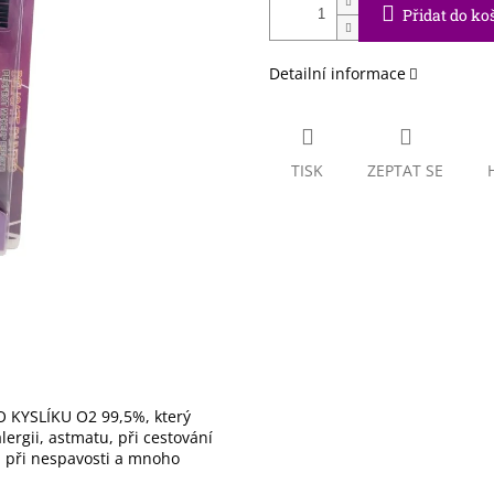
Přidat do ko
Detailní informace
TISK
ZEPTAT SE
 KYSLÍKU O2 99,5%, který
ergii, astmatu, při cestování
), při nespavosti a mnoho