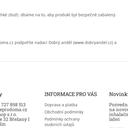
ehké zboží, dbáme na to, aby produkt byl bezpečně zabalený.
.cz podpoříte nadaci Dobrý anděl (www.dobryandel.cz) a
y
INFORMACE PRO VÁS
Novink
0 727 898 513
Pozvedně
Doprava a platba
eprodoma.cz
na novo
Obchodní podmínky
op s.r.o.
inhalač
e 32 Břežany I
lahvi
Podmínky ochrany
lín
osobních údajů