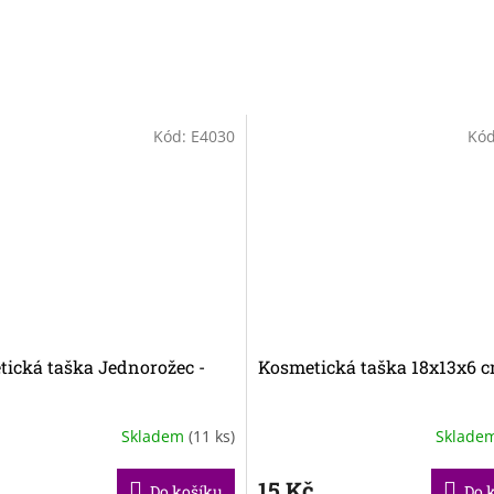
Kód:
E4030
Kó
ická taška Jednorožec -
Kosmetická taška 18x13x6 
Skladem
(11 ks)
Sklade
č
15 Kč
Do košíku
Do 