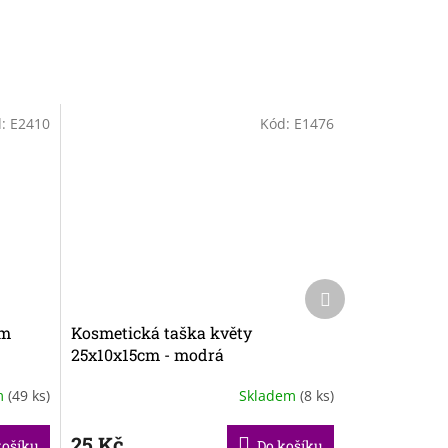
d:
E2410
Kód:
E1476
Další
produkt
cm
Kosmetická taška květy
25x10x15cm - modrá
m
(49 ks)
Skladem
(8 ks)
25 Kč
košíku
Do košíku