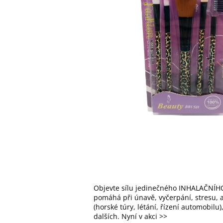
Objevte sílu jedinečného INHALAČNÍHO
pomáhá při únavě, vyčerpání, stresu, al
(horské túry, létání, řízení automobilu
dalších. Nyní v akci >>