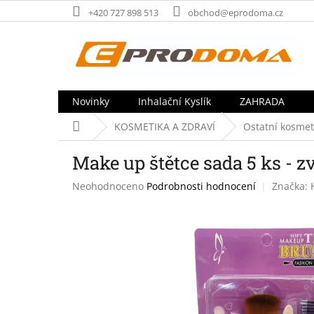
Přejít
+420 727 898 513
obchod@eprodoma.cz
na
obsah
Novinky
Inhalační Kyslík
ZAHRADA
Domů
KOSMETIKA A ZDRAVÍ
Ostatní kosme
Make up štětce sada 5 ks - zv
Průměrné
Neohodnoceno
Podrobnosti hodnocení
Značka:
hodnocení
produktu
je
0,0
z
5
hvězdiček.