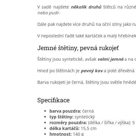
V sadě najdete
několik druhů
štětců na různé
nebo pudr
.
Dále pak najdete více druhů na oční stíny jako na
V neposlední řadě také kartáček a malý hřebínek
Jemné štětiny, pevná rukojeť
Štětiny jsou syntetické, avšak
v
elmi jemné
a na 
Hned po štětinách je
pevný kov
a poté dřevěná
Barva rukojeti je černá, štětiny jsou světle hněd
Specifikace
barva pouzdra:
černá
typ štětiny:
syntetický
rozměry pouzdra:
(délka / šířka / výška): 5
délka kartáčů:
15,5 cm
hmotnost:
140 g