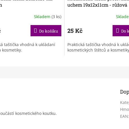
n
uchem 19x12x11cm - růžová
Skladem
(3 ks)
Sklad
č
25 Kč
Do košíku
Do 
ká taštička vhodná k ukládaní
Praktická taštička vhodná k ukl
a kosmetiky.
kosmetických štětců a kosmetiky
Dop
Kate
Hmo
 součástí kosmetického koutku.
EAN