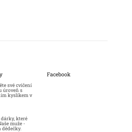
y
Facebook
te své cvičení
u úroveň s
ním kyslíkem v
dárky, které
 Naše muže -
a dědečky.