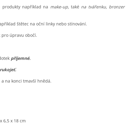
 produkty například na
make-up,
také
na tvářenku, bronzer
příklad štětec na oční linky nebo stínování.
 pro úpravu obočí.
dotek
příjemné.
rukojeť.
é a na konci tmavší hnědá.
 x 6,5 x 18 cm