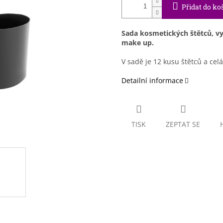
Přidat do ko
Sada kosmetických štětců, vy
make up.
V sadě je 12 kusu štětců a cel
Detailní informace
TISK
ZEPTAT SE