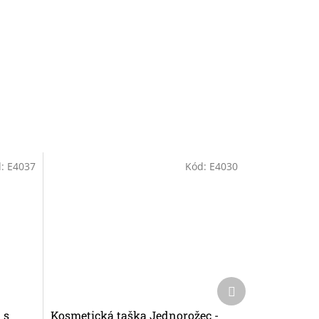
d:
E4037
Kód:
E4030
Další
produkt
 s
Kosmetická taška Jednorožec -