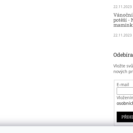
22.11.2023
Vánoční 
potěší - 
maminky
22.11.2023
Odebíra
Vložte sv
nových p
E-mail
Vložení
osobníc
PŘIH