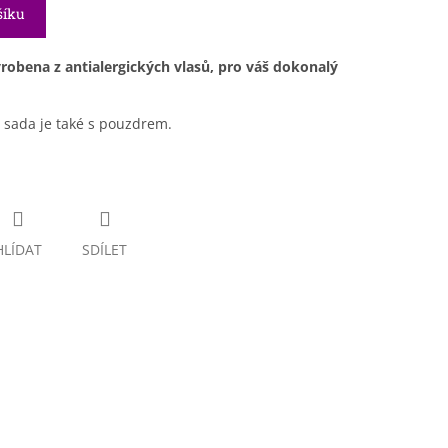
šíku
robena z antialergických vlasů, pro váš dokonalý
á sada je také s pouzdrem.
HLÍDAT
SDÍLET