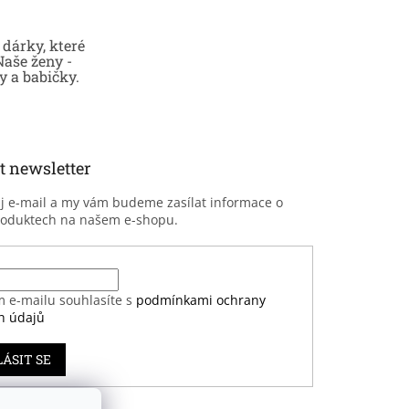
dárky, které
Naše ženy -
 a babičky.
t newsletter
ůj e-mail a my vám budeme zasílat informace o
roduktech na našem e-shopu.
m e-mailu souhlasíte s
podmínkami ochrany
h údajů
LÁSIT SE