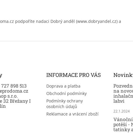
.cz podpoříte nadaci Dobrý anděl (www.dobryandel.cz) a
y
INFORMACE PRO VÁS
Novink
0 727 898 513
Pozvedně
Doprava a platba
eprodoma.cz
na novo
Obchodní podmínky
op s.r.o.
inhalač
e 32 Břežany I
lahvi
Podmínky ochrany
lín
osobních údajů
22.1.2024
Reklamace a vrácení zboží
Vánoční 
potěší -
tatínky 