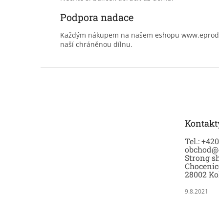
Podpora nadace
Každým nákupem na našem eshopu www.eprodoma
naší chráněnou dílnu.
Z
á
p
a
t
Kontakt
í
Tel.: +42
obchod@
Strong sh
Chocenic
28002 Ko
9.8.2021