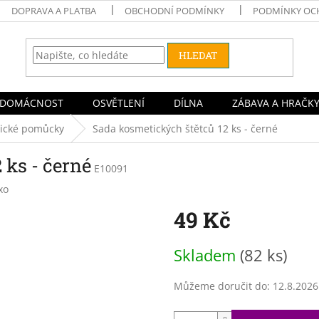
DOPRAVA A PLATBA
OBCHODNÍ PODMÍNKY
PODMÍNKY OC
HLEDAT
DOMÁCNOST
OSVĚTLENÍ
DÍLNA
ZÁBAVA A HRAČK
tické pomůcky
Sada kosmetických štětců 12 ks - černé
 ks - černé
E10091
xo
49 Kč
Měrná
Skladem
(82 ks)
cena:
Můžeme doručit do:
12.8.2026