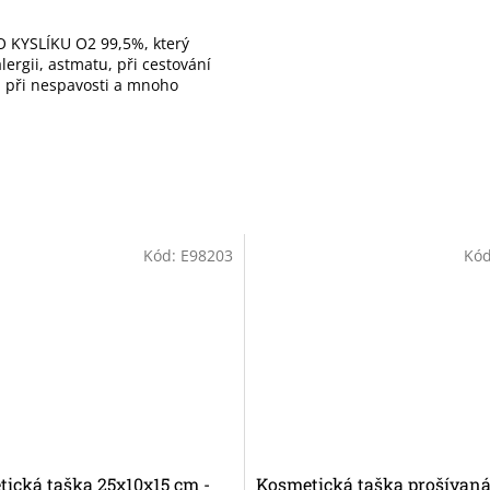
 KYSLÍKU O2 99,5%, který
ergii, astmatu, při cestování
), při nespavosti a mnoho
Kód:
E98203
Kó
ická taška 25x10x15 cm -
Kosmetická taška prošívaná