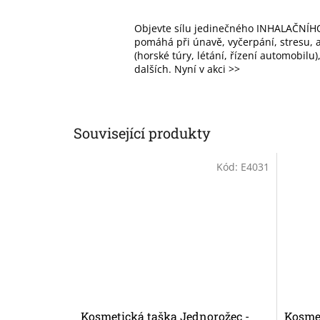
Objevte sílu jedinečného INHALAČNÍHO
pomáhá při únavě, vyčerpání, stresu, al
(horské túry, létání, řízení automobilu
dalších. Nyní v akci >>
Související produkty
Kód:
E4031
Kosmetická taška Jednorožec -
Kosmet