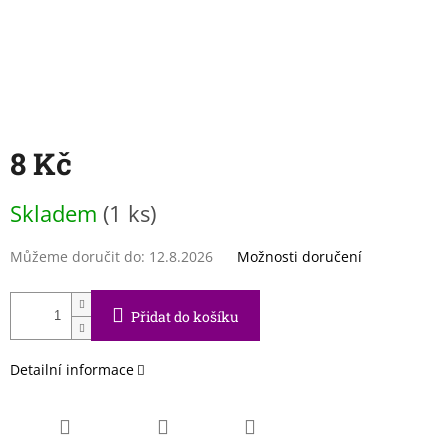
8 Kč
Měrná
Skladem
(1 ks)
cena:
Můžeme doručit do:
12.8.2026
Možnosti doručení
Přidat do košíku
Detailní informace