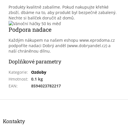
Produkty kvalitně zabalíme. Pokud nakupujte křehké
zboží, dbáme na to, aby produkt byl bezpečně zabalený.
Nechte si balíček doručit až domů.
Podpora nadace
Každým nákupem na našem eshopu www.eprodoma.cz
podpoříte nadaci Dobrý anděl (www.dobryandel.cz) a
naší chráněnou dílnu.
Doplňkové parametry
Kategorie
:
Ozdoby
Hmotnost
:
0.1 kg
EAN
:
8594023782217
Z
á
p
a
Kontakty
t