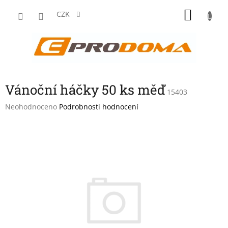
Přejít
NÁKU
na
CZK
obsah
KOŠÍK
Vánoční háčky 50 ks měď
15403
Průměrné
Neohodnoceno
Podrobnosti hodnocení
hodnocení
produktu
je
0,0
z
5
hvězdiček.