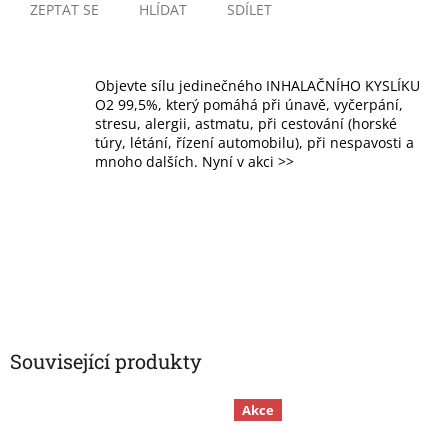
ZEPTAT SE
HLÍDAT
SDÍLET
Objevte sílu jedinečného INHALAČNÍHO KYSLÍKU
O2 99,5%, který pomáhá při únavě, vyčerpání,
stresu, alergii, astmatu, při cestování (horské
túry, létání, řízení automobilu), při nespavosti a
mnoho dalších. Nyní v akci >>
Související produkty
Akce