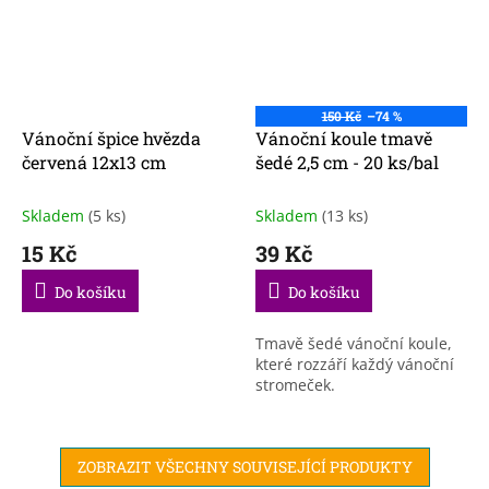
150 Kč
–74 %
Vánoční špice hvězda
Vánoční koule tmavě
červená 12x13 cm
šedé 2,5 cm - 20 ks/bal
Skladem
(5 ks)
Skladem
(13 ks)
15 Kč
39 Kč
Do košíku
Do košíku
Tmavě šedé vánoční koule,
které rozzáří každý vánoční
stromeček.
ZOBRAZIT VŠECHNY SOUVISEJÍCÍ PRODUKTY