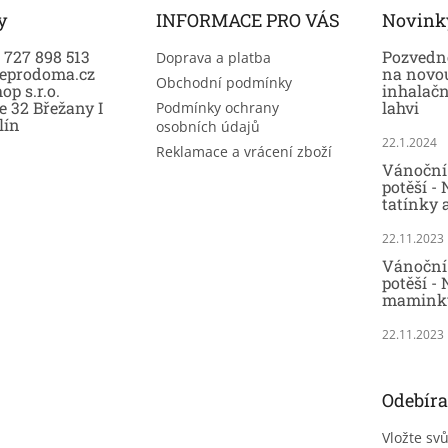
y
INFORMACE PRO VÁS
Novink
0 727 898 513
Pozvedně
Doprava a platba
eprodoma.cz
na novo
Obchodní podmínky
op s.r.o.
inhalač
e 32 Břežany I
lahvi
Podmínky ochrany
lín
osobních údajů
22.1.2024
Reklamace a vrácení zboží
Vánoční 
potěší -
tatínky 
22.11.2023
Vánoční 
potěší - 
maminky
22.11.2023
Odebíra
Vložte sv