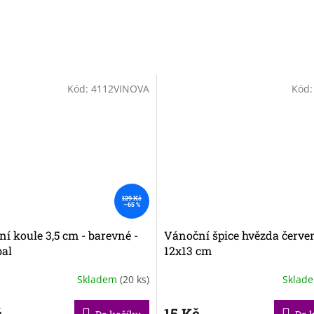
Kód:
4112VINOVA
Kód
129 Kč
–65 %
í koule 3,5 cm - barevné -
Vánoční špice hvězda červe
bal
12x13 cm
Skladem
(20 ks)
Sklad
č
15 Kč