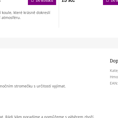
Do košíku
Do 
 koule, které krásně dokreslí
í atmosféru.
Dop
Kate
Hmo
EAN
nočním stromečku s určitostí vyjímat.
sat. Rádi Vám poradíme a pomůžeme s výběrem zboží.