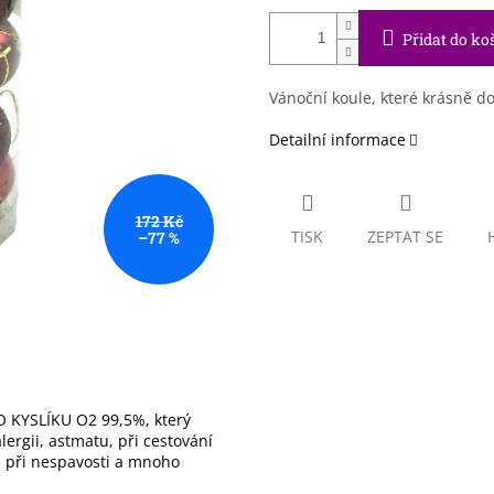
Přidat do ko
Vánoční koule, které krásně d
Detailní informace
172 Kč
TISK
ZEPTAT SE
–77 %
 KYSLÍKU O2 99,5%, který
ergii, astmatu, při cestování
), při nespavosti a mnoho