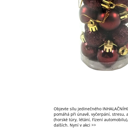
Objevte sílu jedinečného INHALAČNÍHO
pomáhá při únavě, vyčerpání, stresu, al
(horské túry, létání, řízení automobilu
dalších. Nyní v akci >>