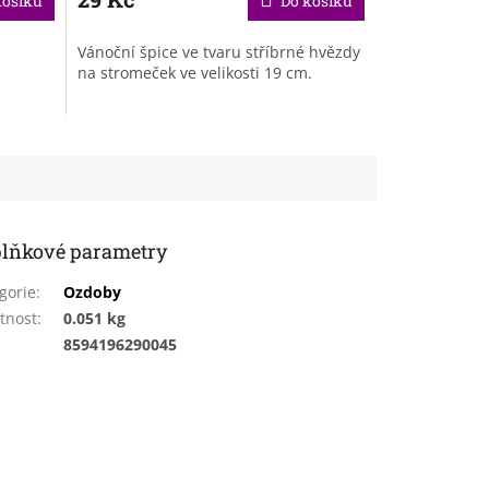
košíku
Do košíku
Vánoční špice ve tvaru stříbrné hvězdy
na stromeček ve velikosti 19 cm.
lňkové parametry
gorie
:
Ozdoby
tnost
:
0.051 kg
:
8594196290045