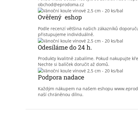
obchod@eprodoma.cz
Ověřený eshop
Podle recenzí většina našich zákazníků doporu
přistupujeme individuálně.
Odesíláme do 24 h.
Produkty kvalitně zabalíme. Pokud nakupujte kř
Nechte si balíček doručit až domů.
Podpora nadace
Každým nákupem na našem eshopu www.eprodoma
naší chráněnou dílnu.
Z
á
p
a