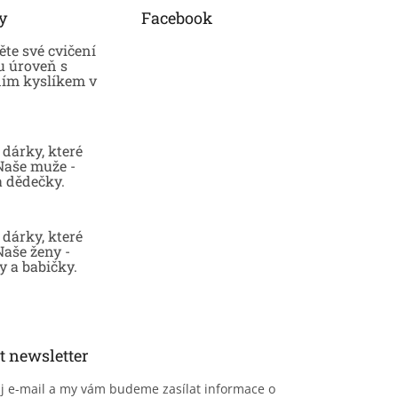
y
Facebook
te své cvičení
u úroveň s
ním kyslíkem v
dárky, které
 Naše muže -
a dědečky.
dárky, které
Naše ženy -
 a babičky.
t newsletter
ůj e-mail a my vám budeme zasílat informace o