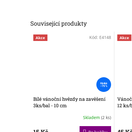
Související produkty
Kód:
E4148
Akce
Akce
72 Kč
–79 %
Bílé vánoční hvězdy na zavěšení
Vánočn
3ks/bal - 10 cm
12 ks/
Skladem
(2 ks)
15 Kč
45 K