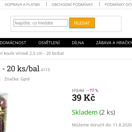
DOPRAVA A PLATBA
OBCHODNÍ PODMÍNKY
PODMÍNKY OC
HLEDAT
DOMÁCNOST
OSVĚTLENÍ
DÍLNA
ZÁBAVA A HRAČK
í koule vínové 2,5 cm - 20 ks/bal
- 20 ks/bal
4115
Značka:
Gpol
172 Kč
–77 %
39 Kč
Měrná
Skladem
(2 ks)
cena:
Můžeme doručit do:
11.8.2026