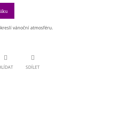
šíku
okreslí vánoční atmosféru.
HLÍDAT
SDÍLET