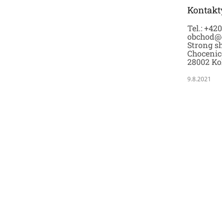
t
Kontakt
í
Tel.: +42
obchod@
Strong sh
Chocenic
28002 Ko
9.8.2021