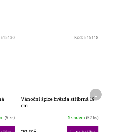
:
E15130
Kód:
E15118
Další
produkt
ná
Vánoční špice hvězda stříbrná 19
cm
em
(5 ks)
Skladem
(52 ks)
29 Kč