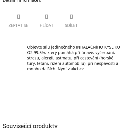
Detailní informace
ZEPTAT SE
HLÍDAT
SDÍLET
Objevte sílu jedinečného INHALAČNÍHO KYSLÍKU
O2 99,5%, který pomáhá při únavě, vyčerpání,
stresu, alergii, astmatu, při cestování (horské
túry, létání, řízení automobilu), při nespavosti a
mnoho dalších. Nyní v akci >>
Související produkty