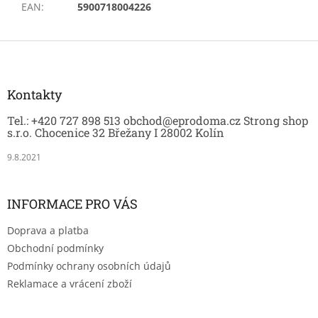
EAN
:
5900718004226
Z
á
p
a
Kontakty
t
Tel.: +420 727 898 513 obchod@eprodoma.cz Strong shop
í
s.r.o. Chocenice 32 Břežany I 28002 Kolín
9.8.2021
INFORMACE PRO VÁS
Doprava a platba
Obchodní podmínky
Podmínky ochrany osobních údajů
Reklamace a vrácení zboží