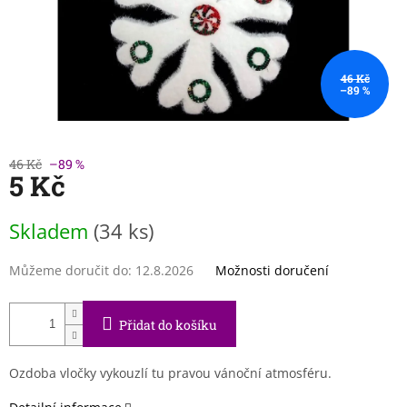
46 Kč
–89 %
46 Kč
–89 %
5 Kč
Měrná
Skladem
(34 ks)
cena:
Můžeme doručit do:
12.8.2026
Možnosti doručení
Přidat do košíku
Ozdoba vločky vykouzlí tu pravou vánoční atmosféru.