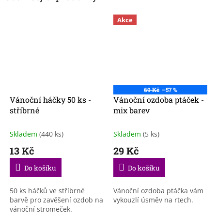
Akce
69 Kč
–57 %
Vánoční háčky 50 ks -
Vánoční ozdoba ptáček -
stříbrné
mix barev
Skladem
(440 ks)
Skladem
(5 ks)
13 Kč
29 Kč
Do košíku
Do košíku
50 ks háčků ve stříbrné
Vánoční ozdoba ptáčka vám
barvě pro zavěšení ozdob na
vykouzlí úsměv na rtech.
vánoční stromeček.