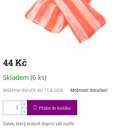
44 Kč
Měrná
Skladem
(6 ks)
cena:
Můžeme doručit do:
11.8.2026
Možnosti doručení
Přidat do košíku
Šátek, který krásně doplní váš outfit.