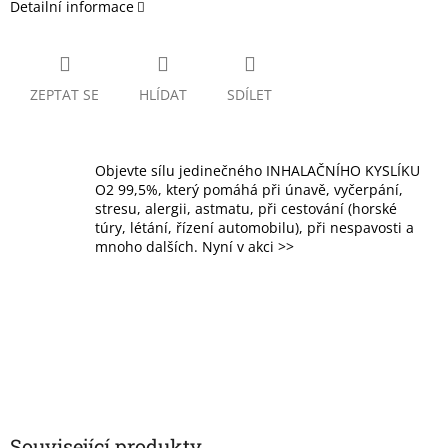
Detailní informace
ZEPTAT SE
HLÍDAT
SDÍLET
Objevte sílu jedinečného INHALAČNÍHO KYSLÍKU
O2 99,5%, který pomáhá při únavě, vyčerpání,
stresu, alergii, astmatu, při cestování (horské
túry, létání, řízení automobilu), při nespavosti a
mnoho dalších. Nyní v akci >>
Související produkty