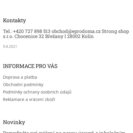
Z
á
p
a
Kontakty
t
Tel.: +420 727 898 513 obchod@eprodoma.cz Strong shop
í
s.r.o. Chocenice 32 Břežany I 28002 Kolín
9.8.2021
INFORMACE PRO VÁS
Doprava a platba
Obchodní podmínky
Podmínky ochrany osobních údajů
Reklamace a vrácení zboží
Novinky
Pozvedněte své cvičení na novou úroveň s inhalačním