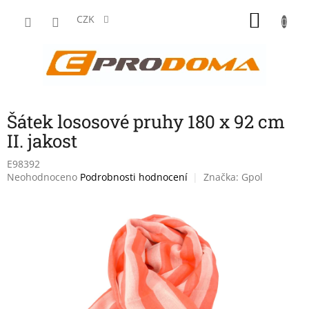
Přejít
NÁKU
na
CZK
obsah
KOŠÍK
Šátek lososové pruhy 180 x 92 cm
II. jakost
E98392
Průměrné
Neohodnoceno
Podrobnosti hodnocení
Značka:
Gpol
hodnocení
produktu
je
0,0
z
5
hvězdiček.