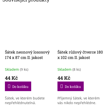
Šátek neonový lososový
Šátek růžový čtverce 180
174 x 87 cm II. jakost
x 102 cm II. jakost
Skladem
(9 ks)
Skladem
(8 ks)
44 Kč
44 Kč
Do košíku
Do košíku
Šátek, ve kterém budete
Příjemný šátek, ve kterém
nepřehlédnutelná.
vás nikdo nepřehlédne.