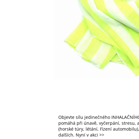
Objevte sílu jedinečného INHALAČNÍHO
pomáhá při únavě, vyčerpání, stresu, al
(horské túry, létání, řízení automobilu
dalších. Nyní v akci >>