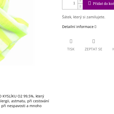
Přidat do ko
Šátek, který si zamilujete.
Detailní informace
TISK
ZEPTAT SE
 KYSLÍKU O2 99,5%, který
ergii, astmatu, při cestování
), při nespavosti a mnoho