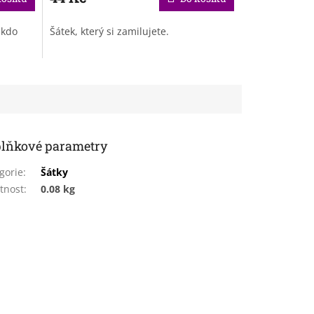
ikdo
Šátek, který si zamilujete.
lňkové parametry
gorie
:
Šátky
tnost
:
0.08 kg