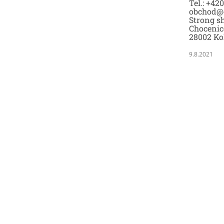
Tel.: +42
obchod@
Strong sh
Chocenic
28002 Ko
9.8.2021