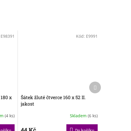
:
E98391
Kód:
E9991
Další
produkt
 180 x
Šátek žluté čtverce 160 x 52 II.
jakost
em
(4 ks)
Skladem
(6 ks)
44 Kč
košíku
Do košíku