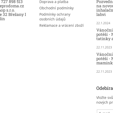
0 727 898 513
Pozvedně
Doprava a platba
eprodoma.cz
na novo
Obchodní podmínky
op s.r.o.
inhalač
e 32 Břežany I
lahvi
Podmínky ochrany
lín
osobních údajů
22.1.2024
Reklamace a vrácení zboží
Vánoční 
potěší -
tatínky 
22.11.2023
Vánoční 
potěší - 
maminky
22.11.2023
Odebíra
Vložte sv
nových p