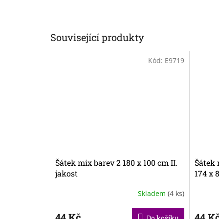
Související produkty
Kód:
E9719
Šátek mix barev 2 180 x 100 cm II.
Šátek 
jakost
174 x 8
Skladem
(4 ks)
44 Kč
44 K
Do košíku