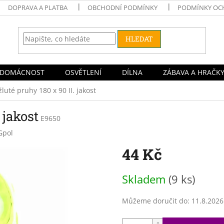
DOPRAVA A PLATBA
OBCHODNÍ PODMÍNKY
PODMÍNKY OC
HLEDAT
DOMÁCNOST
OSVĚTLENÍ
DÍLNA
ZÁBAVA A HRAČK
žluté pruhy 180 x 90 II. jakost
 jakost
E9650
Gpol
44 Kč
Měrná
Skladem
(9 ks)
cena:
Můžeme doručit do:
11.8.2026