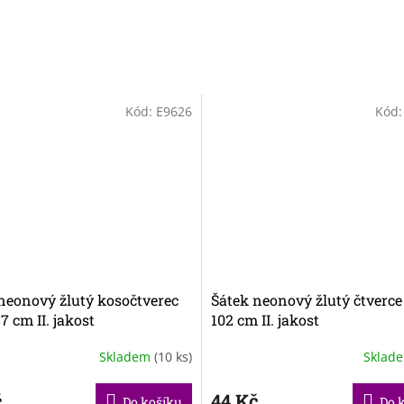
Kód:
E9626
Kód
neonový žlutý kosočtverec
Šátek neonový žlutý čtverce
7 cm II. jakost
102 cm II. jakost
Skladem
(10 ks)
Sklad
č
44 Kč
Do košíku
Do 