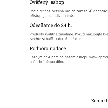
Ověřený eshop
Podle recenzí většina našich zákazníků doporu
přistupujeme individuálně.
Odesíláme do 24 h.
Produkty kvalitně zabalíme. Pokud nakupujte kř
Nechte si balíček doručit až domů.
Podpora nadace
Každým nákupem na našem eshopu www.eprodoma
naší chráněnou dílnu.
Z
á
p
a
t
Kontakt
í