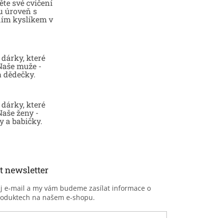
te své cvičení
u úroveň s
ním kyslíkem v
dárky, které
 Naše muže -
a dědečky.
dárky, které
Naše ženy -
 a babičky.
t newsletter
ůj e-mail a my vám budeme zasílat informace o
roduktech na našem e-shopu.