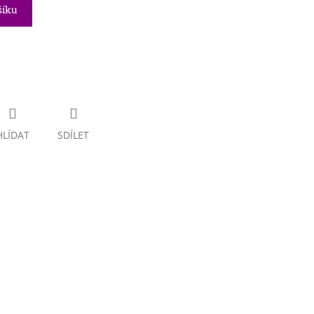
šíku
HLÍDAT
SDÍLET