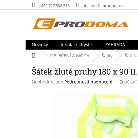
Přejít
+420 727 898 513
obchod@eprodoma.cz
na
obsah
Novinky
Inhalační Kyslík
ZAHRADA
Domů
OBLEČENÍ A MÓDA
Šátky
Šátek 
Šátek žluté pruhy 180 x 90 II.
Průměrné
Neohodnoceno
Podrobnosti hodnocení
Značka:
hodnocení
produktu
je
0,0
z
5
hvězdiček.