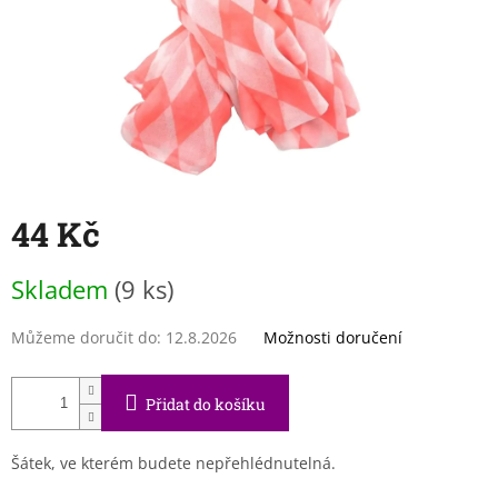
44 Kč
Měrná
Skladem
(9 ks)
cena:
Můžeme doručit do:
12.8.2026
Možnosti doručení
Přidat do košíku
Šátek, ve kterém budete nepřehlédnutelná.