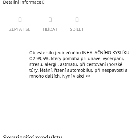
Detailní informace
ZEPTAT SE
HLÍDAT
SDÍLET
Objevte sílu jedinečného INHALAČNÍHO KYSLÍKU
O2 99,5%, který pomáhá při únavě, vyčerpání,
stresu, alergii, astmatu, při cestování (horské
túry, létání, řízení automobilu), při nespavosti a
mnoho dalších. Nyní v akci >>
Související produkty