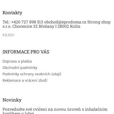
á
p
a
Kontakty
t
Tel.: +420 727 898 513 obchod@eprodoma.cz Strong shop
í
s.r.o. Chocenice 32 Břežany I 28002 Kolín
9.8.2021
INFORMACE PRO VÁS
Doprava a platba
Obchodní podmínky
Podmínky ochrany osobních údajů
Reklamace a vrácení zboží
Novinky
Pozvedněte své cvičení na novou úroveň s inhalačním
kyslíkem v lahvi