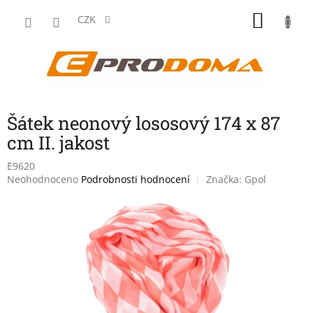
Přejít
NÁKU
na
CZK
obsah
KOŠÍK
Šátek neonový lososový 174 x 87
cm II. jakost
E9620
Průměrné
Neohodnoceno
Podrobnosti hodnocení
Značka:
Gpol
hodnocení
produktu
je
0,0
z
5
hvězdiček.