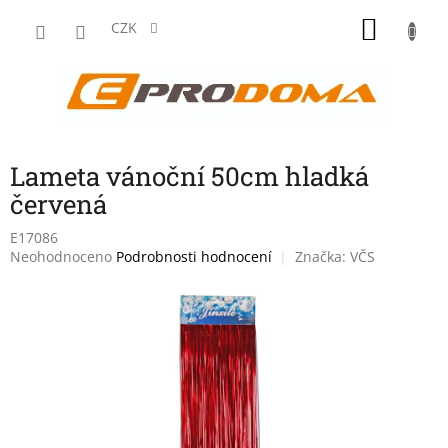
Přejít
NÁKU
na
CZK
obsah
KOŠÍK
Lameta vánoční 50cm hladká
červená
E17086
Průměrné
Neohodnoceno
Podrobnosti hodnocení
Značka:
VČS
hodnocení
produktu
je
0,0
z
5
hvězdiček.