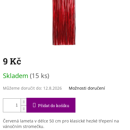
9 Kč
Měrná
Skladem
(15 ks)
cena:
Můžeme doručit do:
12.8.2026
Možnosti doručení
Přidat do košíku
Červená lameta v délce 50 cm pro klasické hezké třepení na
vánočním stromečku.