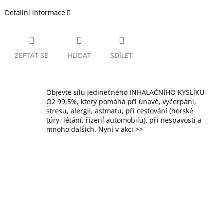
Detailní informace
ZEPTAT SE
HLÍDAT
SDÍLET
Objevte sílu jedinečného INHALAČNÍHO KYSLÍKU
O2 99,5%, který pomáhá při únavě, vyčerpání,
stresu, alergii, astmatu, při cestování (horské
túry, létání, řízení automobilu), při nespavosti a
mnoho dalších. Nyní v akci >>