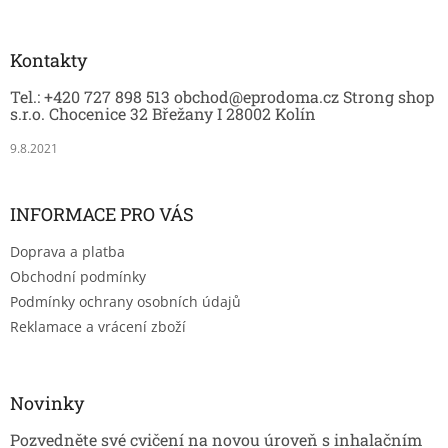
á
p
a
Kontakty
t
Tel.: +420 727 898 513 obchod@eprodoma.cz Strong shop
í
s.r.o. Chocenice 32 Břežany I 28002 Kolín
9.8.2021
INFORMACE PRO VÁS
Doprava a platba
Obchodní podmínky
Podmínky ochrany osobních údajů
Reklamace a vrácení zboží
Novinky
Pozvedněte své cvičení na novou úroveň s inhalačním