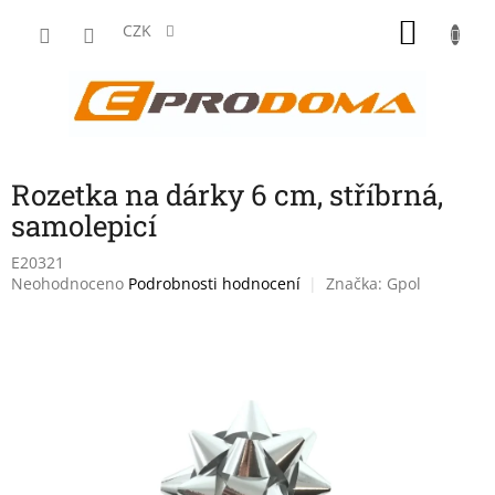
Přejít
NÁKU
na
CZK
obsah
KOŠÍK
Rozetka na dárky 6 cm, stříbrná,
samolepicí
E20321
Průměrné
Neohodnoceno
Podrobnosti hodnocení
Značka:
Gpol
hodnocení
produktu
je
0,0
z
5
hvězdiček.