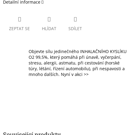
Detailní informace
ZEPTAT SE
HLÍDAT
SDÍLET
Objevte sílu jedinečného INHALAČNÍHO KYSLÍKU
O2 99,5%, který pomáhá při únavě, vyčerpání,
stresu, alergii, astmatu, při cestování (horské
túry, létání, řízení automobilu), při nespavosti a
mnoho dalších. Nyní v akci >>
Související produkty