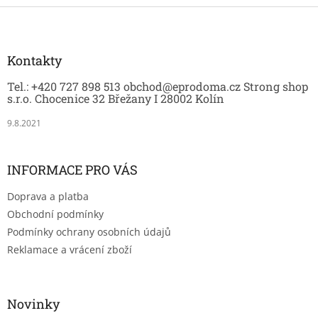
Z
á
p
a
Kontakty
t
Tel.: +420 727 898 513 obchod@eprodoma.cz Strong shop
í
s.r.o. Chocenice 32 Břežany I 28002 Kolín
9.8.2021
INFORMACE PRO VÁS
Doprava a platba
Obchodní podmínky
Podmínky ochrany osobních údajů
Reklamace a vrácení zboží
Novinky