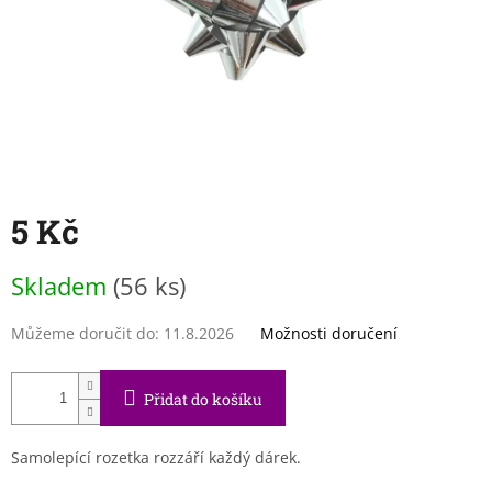
5 Kč
Měrná
Skladem
(56 ks)
cena:
Můžeme doručit do:
11.8.2026
Možnosti doručení
Přidat do košíku
Samolepící rozetka rozzáří každý dárek.