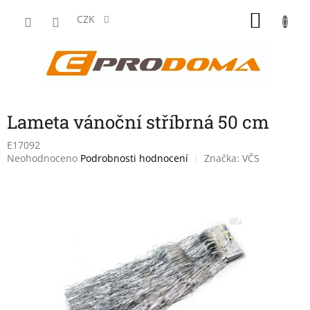
Přejít
NÁKU
na
CZK
obsah
KOŠÍK
Lameta vánoční stříbrná 50 cm
E17092
Průměrné
Neohodnoceno
Podrobnosti hodnocení
Značka:
VČS
hodnocení
produktu
je
0,0
z
5
hvězdiček.