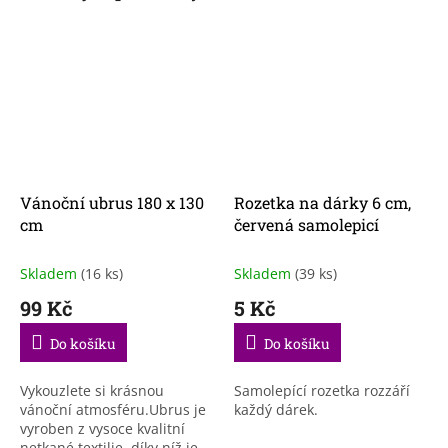
Vánoční ubrus 180 x 130
Rozetka na dárky 6 cm,
cm
červená samolepicí
Skladem
(16 ks)
Skladem
(39 ks)
99 Kč
5 Kč
Do košíku
Do košíku
Vykouzlete si krásnou
Samolepící rozetka rozzáří
vánoční atmosféru.Ubrus je
každý dárek.
vyroben z vysoce kvalitní
netkané textilie, díky níž je