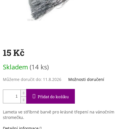
15 Kč
Měrná
Skladem
(14 ks)
cena:
Můžeme doručit do:
11.8.2026
Možnosti doručení
Přidat do košíku
Lameta ve stříbrné barvě pro krásné třepení na vánočním
stromečku.
Detailní informace