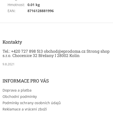
Hmotnost
:
0.01 kg
EAN
:
8716128881996
Z
á
p
a
Kontakty
t
Tel.: +420 727 898 513 obchod@eprodoma.cz Strong shop
í
s.r.o. Chocenice 32 Břežany I 28002 Kolín
9.8.2021
INFORMACE PRO VÁS
Doprava a platba
Obchodní podmínky
Podmínky ochrany osobních údajů
Reklamace a vrácení zboží