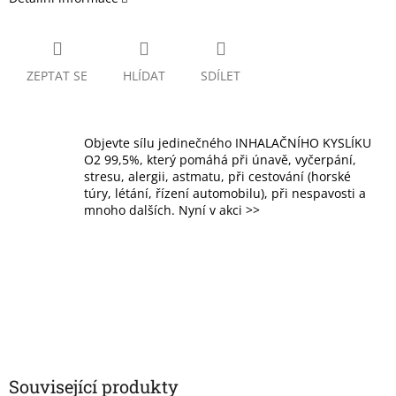
ZEPTAT SE
HLÍDAT
SDÍLET
Objevte sílu jedinečného INHALAČNÍHO KYSLÍKU
O2 99,5%, který pomáhá při únavě, vyčerpání,
stresu, alergii, astmatu, při cestování (horské
túry, létání, řízení automobilu), při nespavosti a
mnoho dalších. Nyní v akci >>
Související produkty