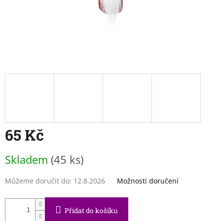
65 Kč
Měrná
Skladem
(45 ks)
cena:
Můžeme doručit do:
12.8.2026
Možnosti doručení
Přidat do košíku