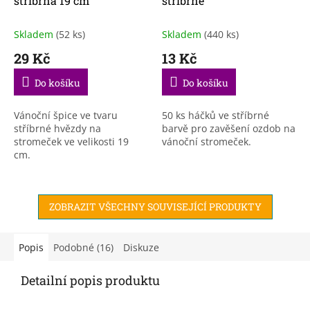
stříbrná 19 cm
stříbrné
Skladem
(52 ks)
Skladem
(440 ks)
29 Kč
13 Kč
Do košíku
Do košíku
Vánoční špice ve tvaru
50 ks háčků ve stříbrné
stříbrné hvězdy na
barvě pro zavěšení ozdob na
stromeček ve velikosti 19
vánoční stromeček.
cm.
ZOBRAZIT VŠECHNY SOUVISEJÍCÍ PRODUKTY
Popis
Podobné (16)
Diskuze
Detailní popis produktu