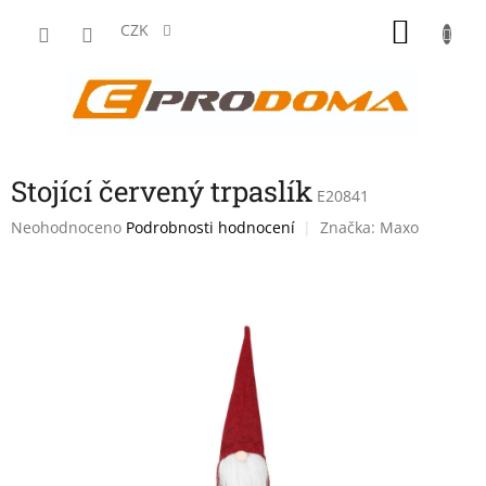
Přejít
NÁKU
na
CZK
obsah
KOŠÍK
Stojící červený trpaslík
E20841
Průměrné
Neohodnoceno
Podrobnosti hodnocení
Značka:
Maxo
hodnocení
produktu
je
0,0
z
5
hvězdiček.