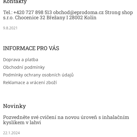
a
Kontakty
t
Tel.: +420 727 898 513 obchod@eprodoma.cz Strong shop
í
s.r.o. Chocenice 32 Břežany I 28002 Kolín
9.8.2021
INFORMACE PRO VÁS
Doprava a platba
Obchodní podmínky
Podmínky ochrany osobních údajů
Reklamace a vrácení zboží
Novinky
Pozvedněte své cvičení na novou úroveň s inhalačním
kyslíkem v lahvi
22.1.2024