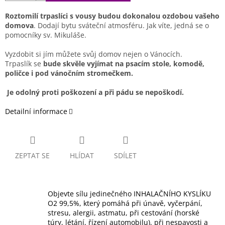
Roztomilí trpaslíci s vousy budou dokonalou ozdobou vašeho
domova
. Dodají bytu sváteční atmosféru. Jak víte, jedná se o
pomocníky sv. Mikuláše.
Vyzdobit si jím můžete svůj domov nejen o Vánocích.
Trpaslík
se
bude skvěle vyjímat na psacím stole, komodě,
poličce i pod vánočním stromečkem.
Je odolný proti poškození a při pádu se nepoškodí.
Detailní informace
ZEPTAT SE
HLÍDAT
SDÍLET
Objevte sílu jedinečného INHALAČNÍHO KYSLÍKU
O2 99,5%, který pomáhá při únavě, vyčerpání,
stresu, alergii, astmatu, při cestování (horské
túry, létání, řízení automobilu), při nespavosti a