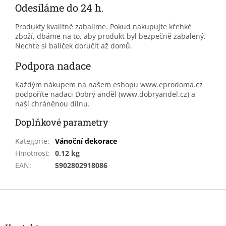
Odesíláme do 24 h.
Produkty kvalitně zabalíme. Pokud nakupujte křehké
zboží, dbáme na to, aby produkt byl bezpečně zabalený.
Nechte si balíček doručit až domů.
Podpora nadace
Každým nákupem na našem eshopu www.eprodoma.cz
podpoříte nadaci Dobrý anděl (www.dobryandel.cz) a
naší chráněnou dílnu.
Doplňkové parametry
Kategorie
:
Vánoční dekorace
Hmotnost
:
0.12 kg
EAN
:
5902802918086
Z
á
p